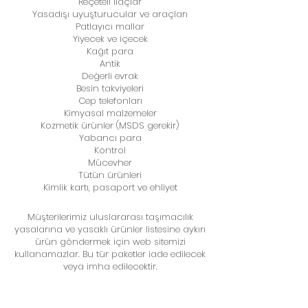
Reçeteli ilaçlar
Yasadışı uyuşturucular ve araçları
Patlayıcı mallar
Yiyecek ve içecek
Kağıt para
Antik
Değerli evrak
Besin takviyeleri
Cep telefonları
Kimyasal malzemeler
Kozmetik ürünler (MSDS gerekir)
Yabancı para
Kontrol
Mücevher
Tütün ürünleri
Kimlik kartı, pasaport ve ehliyet
Müşterilerimiz uluslararası taşımacılık
yasalarına ve yasaklı ürünler listesine aykırı
ürün göndermek için web sitemizi
kullanamazlar. Bu tür paketler iade edilecek
veya imha edilecektir.