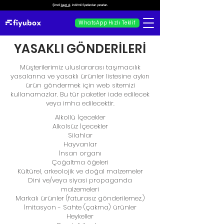
Şimdi
kayıt ol
, indirimli fiyatlardan yararlan.
WhatsApp Hızlı Teklif
YASAKLI GÖNDERİLERİ
Müşterilerimiz uluslararası taşımacılık
yasalarına ve yasaklı ürünler listesine aykırı
ürün göndermek için web sitemizi
kullanamazlar. Bu tür paketler iade edilecek
veya imha edilecektir.
Alkollü İçecekler
Alkolsüz İçecekler
Silahlar
Hayvanlar
İnsan organı
Çoğaltma öğeleri
Kültürel, arkeolojik ve doğal malzemeler
Dini ve/veya siyasi propaganda
malzemeleri
Markalı ürünler (faturasız gönderilemez.)
İmitasyon - Sahte (çakma) ürünler
Heykeller