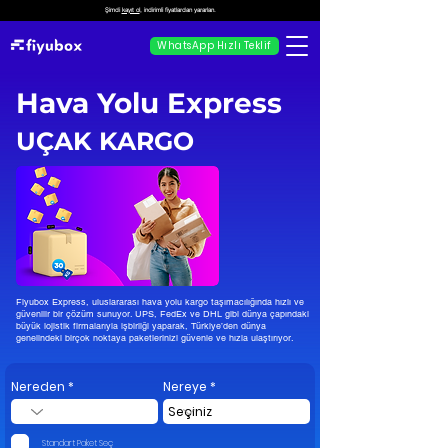
Şimdi
kayıt ol
, indirimli fiyatlardan yararlan.
WhatsApp Hızlı Teklif
Hava Yolu Express
UÇAK KARGO
Fiyubox Express, uluslararası hava yolu kargo taşımacılığında hızlı ve
güvenilir bir çözüm sunuyor. UPS, FedEx ve DHL gibi dünya çapındaki
büyük lojistik firmalarıyla işbirliği yaparak, Türkiye’den dünya
genelindeki birçok noktaya paketlerinizi güvenle ve hızla ulaştırıyor.
Nereden
Nereye
Standart Paket Seç