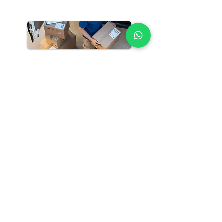
Amazon Kargo Servisi
Amazon kargoları için güvenli ve hızlı
teslimat hizmeti sunuyoruz. Türkiye'den
Avrupa'ya Amazon siparişlerinizi güvenle
taşıyoruz.
E-İhracat Kargo Servisi
E-ihracat kargo hizmetimizle, Türkiye'den
yurtdışına hızlı ve güvenli gönderimler
yapıyoruz. E-ticaret siparişlerinizi sorunsuz