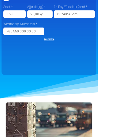
Adet
Ağırlık (kg)
En Boy Yükseklik (cm)
Whatsapp Numarası
Teklifi Gör