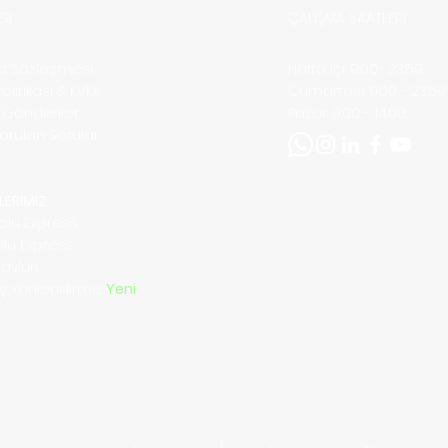
ER
ÇALIŞMA SAATLERİ
ıcı Sözleşmesi
Hafta İçi: 9:00- 23:59
 Politikası & KVKK
​​Cumartesi: 9:00 - 23:59
ı Gönderiler
​Pazar: 9:00 - 14:00
Sorulan Sorular
m
LERİMİZ
olu Express
olu Express
Navlun
riş Yönlendirme
Yeni