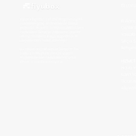
BELGEL
Fiyubox Express - Yurt Dışı Kargo ve Lojistik
Kullan
Hizmetleri
genç ve dinamik bir Türkiye
Gizlilik
projesidir. Projemiz Türkiye'de üretilen yerli
markaların D
ünya'ya ihracatına aracılık
Yasakl
etmeyi ve express kargo seçenekleri ile
Sıkça 
ulaştırılmasını hedef edinmiştir.
İletişi
Bu misyon doğrultusunda Dünya'nın her
hangi bir bölgesine ihracat yapan
müşterilerimizin mutluluklarına ortak
HİZMET
olmak için sabırsızlanıyoruz.
Hava Y
Kara Y
Ticari 
Alışve