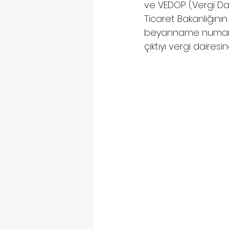
ve VEDOP (Vergi Dai
Ticaret Bakanlığın
beyanname numarasın
çıktıyı vergi daires