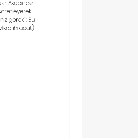
kir. Akabinde 
şaretleyerek 
ız gerekir. Bu 
Mikro ihracat)