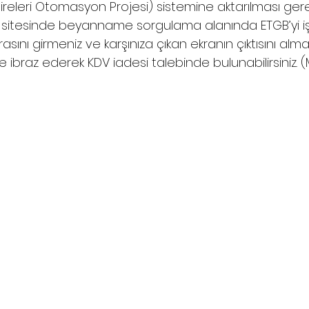
releri Otomasyon Projesi) sistemine aktarılması gere
ın sitesinde beyanname sorgulama alanında ETGB’yi i
ı girmeniz ve karşınıza çıkan ekranın çıktısını alman
ine ibraz ederek KDV iadesi talebinde bulunabilirsiniz. (