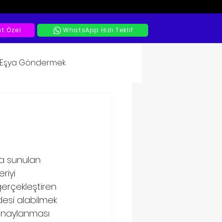
at Özel
WhatsApp Hızlı Teklif
a Eşya Göndermek
ya sunulan 
riyi 
gerçekleştiren 
adesi alabilmek 
onaylanması 