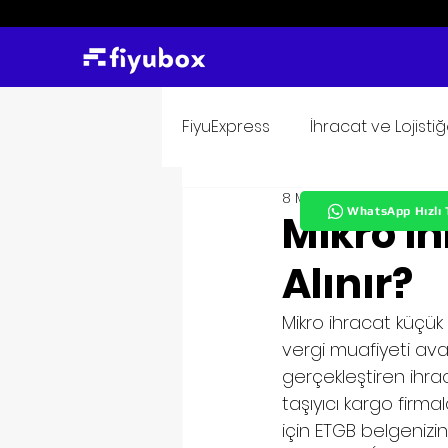
FiyuExpress
İhracat ve Lojisti
8 May 2022
1 dakikada 
WhatsApp Hızlı 
Mikro ih
Alınır?
Mikro ihracat küçük 
vergi muafiyeti ava
gerçekleştiren ihra
taşıyıcı kargo firmal
için ETGB belgeniz