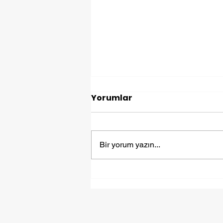
Yorumlar
Bir yorum yazın...
Yurt Dışına Eşya
Göndermek: Fiyuex ile
Kolay ve Güvenli Taşıma