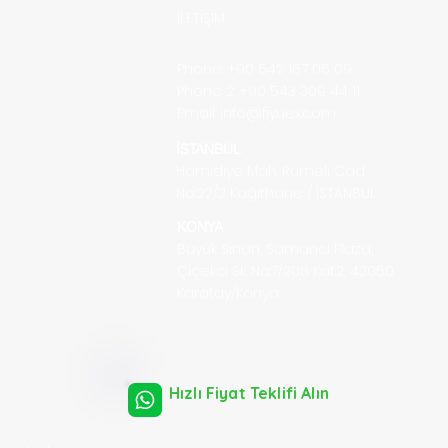
İLETİŞİM
Phone: +90 542 167 06 09
Phone 2: +90 543 309 44 11
Email:
info@fiyuex.com
İSTANBUL
Hamidiye Mah. Rumeli Cad.
No::22/2
Kağıthane / İSTANBUL
KONYA
Büyük Sinan, Samancı Plaza,
Çiçekci Sk. No:7/208 Kat:2, 42050
Karatay/Konya
Hızlı Fiyat Teklifi Alın