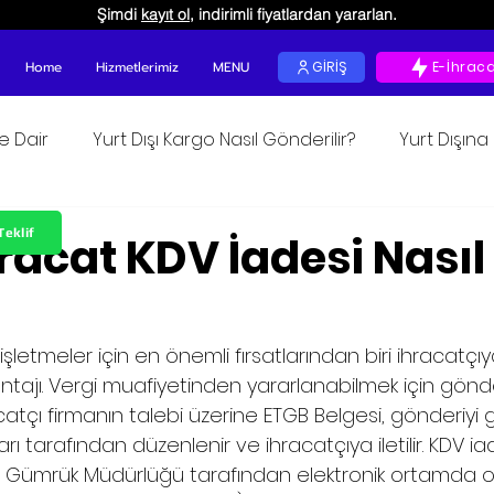
Şimdi
kayıt ol
, indirimli fiyatlardan yararlan.
Home
Hizmetlerimiz
MENU
GİRİŞ
E-İhrac
ğe Dair
Yurt Dışı Kargo Nasıl Gönderilir?
Yurt Dışın
okunur
Teklif
racat KDV İadesi Nasıl
işletmeler için en önemli fırsatlarından biri ihracatçı
ntajı. Vergi muafiyetinden yararlanabilmek için gönde
catçı firmanın talebi üzerine ETGB Belgesi, gönderiyi 
arı tarafından düzenlenir ve ihracatçıya iletilir. KDV i
in Gümrük Müdürlüğü tarafından elektronik ortamda 