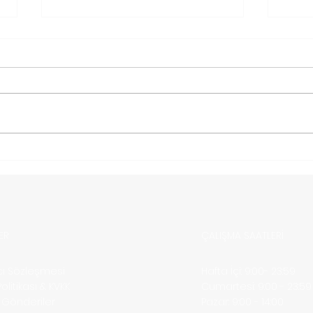
Türkiye’den Moldova ’ya
Türk
Kargo Nasıl Gönderilir?
Karg
ER
ÇALIŞMA SAATLERİ
ıcı Sözleşmesi
Hafta İçi: 9:00- 23:59
 Politikası & KVKK
​​Cumartesi: 9:00 - 23:59
ı Gönderiler
​Pazar: 9:00 - 14:00