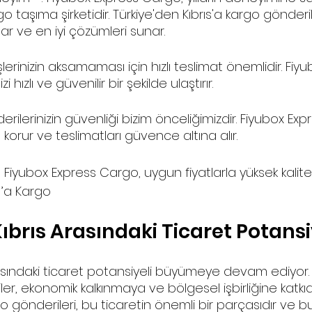
o taşıma şirketidir. Türkiye'den Kıbrıs'a kargo gönderil
lar ve en iyi çözümleri sunar.
 İşlerinizin aksamaması için hızlı teslimat önemlidir. Fiy
 hızlı ve güvenilir bir şekilde ulaştırır.
erilerinizin güvenliği bizim önceliğimizdir. Fiyubox Ex
e korur ve teslimatları güvence altına alır.
: Fiyubox Express Cargo, uygun fiyatlarla yüksek kali
s ’a Kargo
ıbrıs Arasındaki Ticaret Potansi
asındaki ticaret potansiyeli büyümeye devam ediyor. İk
şkiler, ekonomik kalkınmaya ve bölgesel işbirliğine katk
go gönderileri, bu ticaretin önemli bir parçasıdır ve 