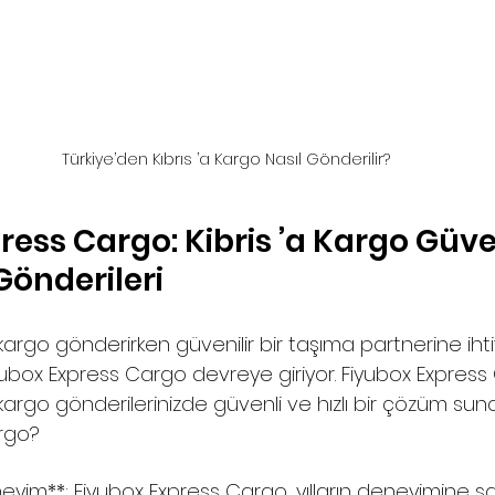
Türkiye’den Kıbrıs ’a Kargo Nasıl Gönderilir?
ress Cargo: Kibris ’a Kargo Güven
Gönderileri
 kargo gönderirken güvenilir bir taşıma partnerine ihtiy
ubox Express Cargo devreye giriyor. Fiyubox Express
 kargo gönderilerinizde güvenli ve hızlı bir çözüm suna
rgo? 
eyim**: Fiyubox Express Cargo, yılların deneyimine sa