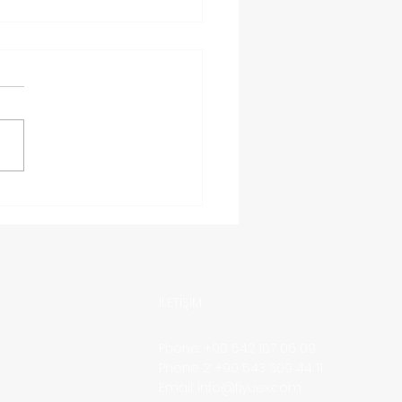
iye’den Malta ’ya
o Nasıl Gönderilir?
İLETİŞİM
Phone: +90 542 167 06 09
Phone 2: +90 543 309 44 11
Email:
info@fiyuex.com