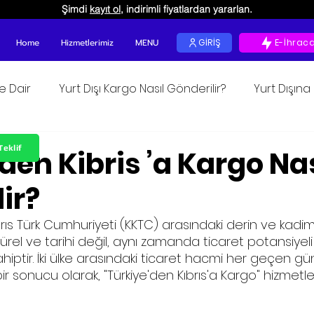
Şimdi
kayıt ol
, indirimli fiyatlardan yararlan.
Home
Hizmetlerimiz
MENU
GİRİŞ
E-İhrac
ğe Dair
Yurt Dışı Kargo Nasıl Gönderilir?
Yurt Dışın
unur
Teklif
den Kibris ’a Kargo Nas
ir?
rıs Türk Cumhuriyeti (KKTC) arasındaki derin ve kadim
ürel ve tarihi değil, aynı zamanda ticaret potansiyel
iptir. İki ülke arasındaki ticaret hacmi her geçen g
ir sonucu olarak, "Türkiye'den Kıbrıs'a Kargo" hizmetle