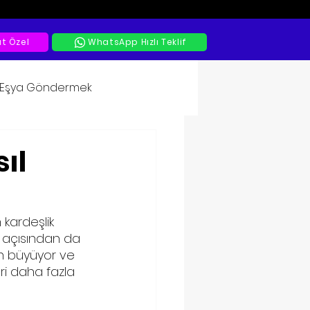
at Özel
WhatsApp Hızlı Teklif
a Eşya Göndermek
ıl
 kardeşlik 
i açısından da 
ün büyüyor ve 
ri daha fazla 