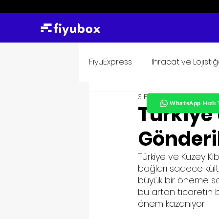
FiyuExpress
İhracat ve Lojisti
3 Eyl 2023
1 dakikada ok
WhatsApp Hızlı 
Türkiye’
Gönderil
Türkiye ve Kuzey Kıb
bağları sadece kült
büyük bir öneme sah
bu artan ticaretin b
önem kazanıyor.