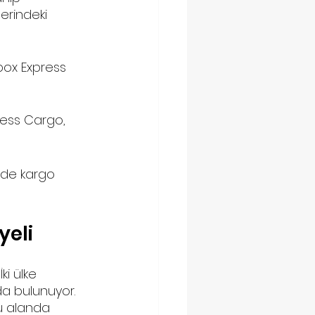
erindeki 
ubox Express 
press Cargo, 
tede kargo 
yeli
i ülke 
ıda bulunuyor. 
bu alanda 