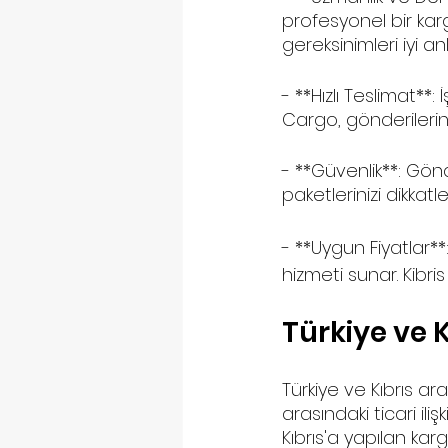
profesyonel bir karg
gereksinimleri iyi an
- **Hızlı Teslimat**:
Cargo, gönderilerinizi
- **Güvenlik**: Gönd
paketlerinizi dikkatl
- **Uygun Fiyatlar**
hizmeti sunar. Kibri
Türkiye ve K
Türkiye ve Kıbrıs ar
arasındaki ticari ili
Kıbrıs'a yapılan kar