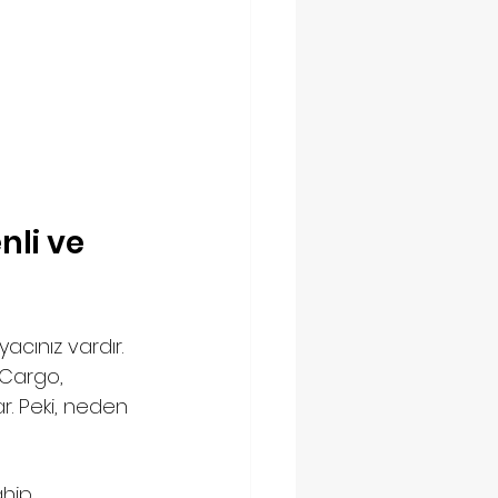
li ve 
acınız vardır. 
 Cargo, 
r. Peki, neden 
hip 