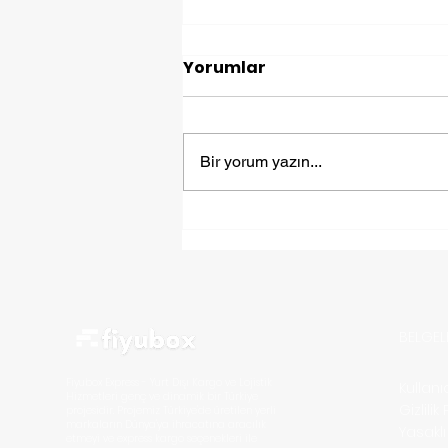
Yorumlar
Bir yorum yazın...
Türkiye’den Sirbistan ’a
Kargo Nasıl Gönderilir?
BELGEL
Fiyubox Express - Yurt Dışı Kargo ve Lojistik
Kullan
Hizmetleri
genç ve dinamik bir Türkiye
Gizlilik
projesidir. Projemiz Türkiye'de üretilen yerli
markaların D
ünya'ya ihracatına aracılık
Yasakl
etmeyi ve express kargo seçenekleri ile