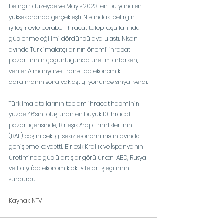
belirgin düzeyde ve Mayıs 2023'ten bu yana en 
yüksek oranda gerçekleşti. Nisandaki belirgin 
iyileşmeyle beraber ihracat talep koşullarında 
güçlenme eğilimi dördüncü aya ulaştı. Nisan 
ayında Türk imalatçılarının önemli ihracat 
pazarlarının çoğunluğunda üretim artarken, 
veriler Almanya ve Fransa’da ekonomik 
daralmanın sona yaklaştığı yönünde sinyal verdi.
Türk imalatçılarının toplam ihracat hacminin 
yüzde 46’sını oluşturan en büyük 10 ihracat 
pazarı içerisinde, Birleşik Arap Emirlikleri’nin 
(BAE) başını çektiği sekiz ekonomi nisan ayında 
genişleme kaydetti. Birleşik Krallık ve İspanya'nın 
üretiminde güçlü artışlar görülürken, ABD, Rusya 
ve İtalya'da ekonomik aktivite artış eğilimini 
sürdürdü.
Kaynak: NTV