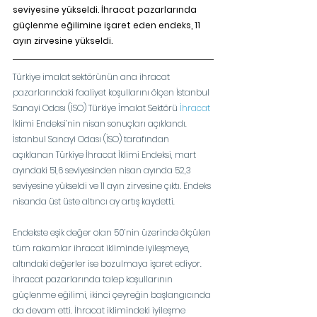
seviyesine yükseldi. İhracat pazarlarında 
güçlenme eğilimine işaret eden endeks, 11 
ayın zirvesine yükseldi.
Türkiye imalat sektörünün ana ihracat 
pazarlarındaki faaliyet koşullarını ölçen İstanbul 
Sanayi Odası (İSO) Türkiye İmalat Sektörü 
İhracat
İklimi Endeksi’nin nisan sonuçları açıklandı. 
İstanbul Sanayi Odası (İSO) tarafından 
açıklanan Türkiye İhracat İklimi Endeksi, mart 
ayındaki 51,6 seviyesinden nisan ayında 52,3 
seviyesine yükseldi ve 11 ayın zirvesine çıktı. Endeks 
nisanda üst üste altıncı ay artış kaydetti.
Endekste eşik değer olan 50’nin üzerinde ölçülen 
tüm rakamlar ihracat ikliminde iyileşmeye, 
altındaki değerler ise bozulmaya işaret ediyor. 
İhracat pazarlarında talep koşullarının 
güçlenme eğilimi, ikinci çeyreğin başlangıcında 
da devam etti. İhracat iklimindeki iyileşme 