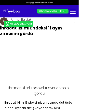
Şimdi
kayıt ol
, indirimli fiyatlardan yararlan.
WhatsApp Hızlı Teklif
Ahmet Bardak
WhatsApp Hızlı Teklif
İhracat İklimi Endeksi 11 ayın
zirvesini gördü
İhracat İklimi Endeksi 11 ayın zirvesini 
gördü
İhracat İklimi Endeksi, nisan ayında üst üste 
altıncı ayında artış kaydederek 52,3 