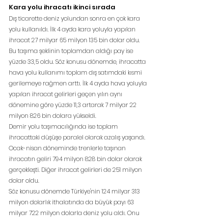
Kara yolu ihracatı ikinci sırada
Dış ticarette deniz yolundan sonra en çok kara 
yolu kullanıldı. İlk 4 ayda kara yoluyla yapılan 
ihracat 27 milyar 65 milyon 135 bin dolar oldu. 
Bu taşıma şeklinin toplamdan aldığı pay ise 
yüzde 33,5 oldu. Söz konusu dönemde, ihracatta 
hava yolu kullanımı toplam dış satımdaki kısmi 
gerilemeye rağmen arttı. İlk 4 ayda hava yoluyla 
yapılan ihracat gelirleri geçen yılın aynı 
dönemine göre yüzde 11,3 artarak 7 milyar 22 
milyon 826 bin dolara yükseldi.
Demir yolu taşımacılığında ise toplam 
ihracattaki düşüşe paralel olarak azalış yaşandı. 
Ocak-nisan döneminde trenlerle taşınan 
ihracatın geliri 794 milyon 828 bin dolar olarak 
gerçekleşti. Diğer ihracat gelirleri de 251 milyon 
dolar oldu.
Söz konusu dönemde Türkiye'nin 124 milyar 313 
milyon dolarlık ithalatında da büyük payı 63 
milyar 722 milyon dolarla deniz yolu aldı. Onu 