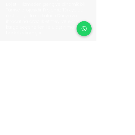
Lojistik Hizmetleri
genç ve dinamik bir
Türkiye projesidir. Projemiz Türkiye'de
üretilen yerli markaların D
ünya'ya
ihracatına aracılık etmeyi ve express
kargo seçenekleri ile ulaştırılmasını
hedef edinmiştir.
Bu misyon doğrultusunda Dünya'nın
her hangi bir bölgesine ihracat yapan
müşterilerimizin mutluluklarına ortak
olmak için sabırsızlanıyoruz.
BELGELER
Kullanıcı Sözleşmesi
Gizlilik Politikası & KVKK
Yasaklı Gönderiler
Sıkça Sorulan Sorular
İletişim
HİZMETLERİMİZ