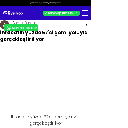
Şimdi
kayıt ol
, indirimli fiyatlardan yararlan.
WhatsApp Hızlı Teklif
Ahmet Bardak
WhatsApp Hızlı Teklif
ihracatın yüzde 57'si gemi yoluyla
gerçekleştiriliyor
İhracatın yüzde 57'si gemi yoluyla 
gerçekleştiriliyor