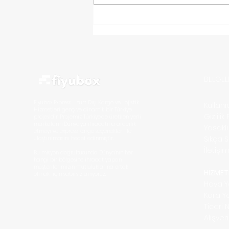
Türkiye’den Sirbistan ’a
Kargo Nasıl Gönderilir?
BELGEL
Fiyubox Express - Yurt Dışı Kargo ve Lojistik
Kullan
Hizmetleri
genç ve dinamik bir Türkiye
Gizlilik
projesidir. Projemiz Türkiye'de üretilen yerli
markaların D
ünya'ya ihracatına aracılık
Yasakl
etmeyi ve express kargo seçenekleri ile
Sıkça 
ulaştırılmasını hedef edinmiştir.
İletişi
Bu misyon doğrultusunda Dünya'nın her
hangi bir bölgesine ihracat yapan
müşterilerimizin mutluluklarına ortak
HİZMET
olmak için sabırsızlanıyoruz.
Hava Y
Kara Y
Ticari 
Alışve