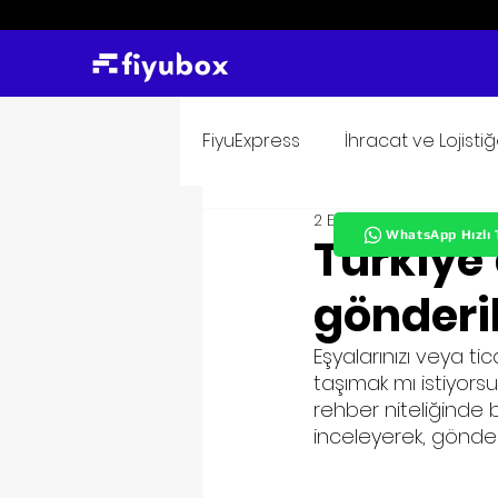
FiyuExpress
İhracat ve Lojisti
2 Eyl 2023
1 dakikada ok
WhatsApp Hızlı 
Türkiye’
gönderil
Eşyalarınızı veya tic
taşımak mı istiyors
rehber niteliğinde 
inceleyerek, gönderi