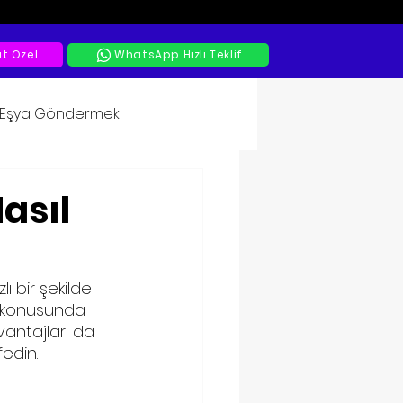
at Özel
WhatsApp Hızlı Teklif
a Eşya Göndermek
asıl
ı bir şekilde 
i konusunda 
vantajları da 
fedin.