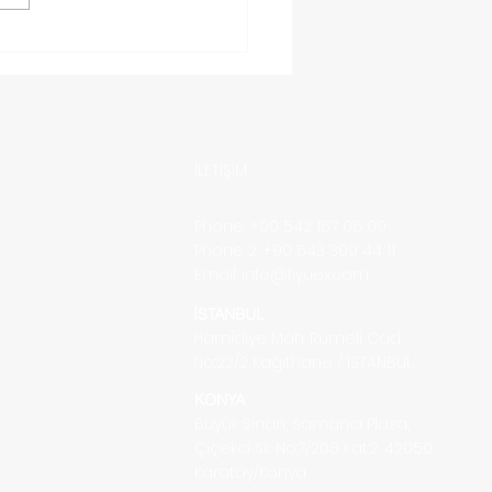
iye’den Malta ’ya
o Nasıl Gönderilir?
İLETİŞİM
Phone: +90 542 167 06 09
Phone 2: +90 543 309 44 11
Email:
info@fiyuex.com
İSTANBUL
Hamidiye Mah. Rumeli Cad.
No::22/2
Kağıthane / İSTANBUL
KONYA
Büyük Sinan, Samancı Plaza,
Çiçekci Sk. No:7/208 Kat:2, 42050
Karatay/Konya