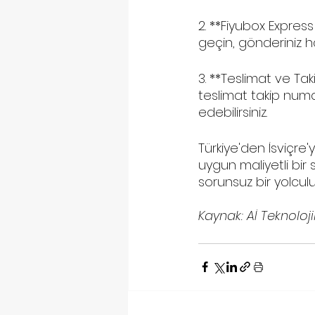
2. **Fiyubox Express
geçin, gönderiniz ha
3. **Teslimat ve Ta
teslimat takip numa
edebilirsiniz.
Türkiye'den İsviçre'
uygun maliyetli bir
sorunsuz bir yolcul
Kaynak: Aİ Teknolojil