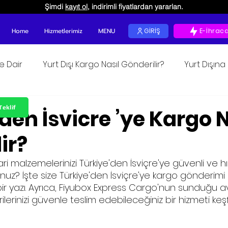
Şimdi
kayıt ol
, indirimli fiyatlardan yararlan.
Home
Hizmetlerimiz
MENU
GİRİŞ
E-İhrac
ğe Dair
Yurt Dışı Kargo Nasıl Gönderilir?
Yurt Dışın
unur
Teklif
den İsvicre ’ye Kargo N
ir?
ari malzemelerinizi Türkiye'den İsviçre'ye güvenli ve hızl
unuz? İşte size Türkiye'den İsviçre'ye kargo gönderim
bir yazı. Ayrıca, Fiyubox Express Cargo'nun sunduğu a
lerinizi güvenle teslim edebileceğiniz bir hizmeti keş