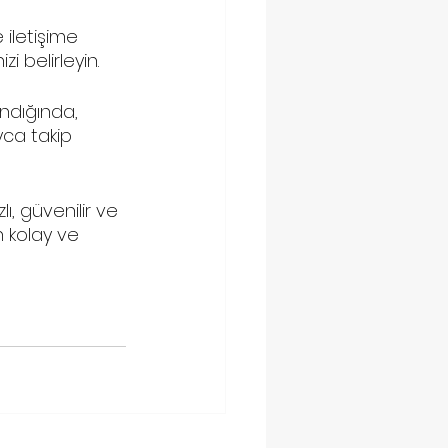
 iletişime 
i belirleyin.
ndığında, 
yca takip 
ı, güvenilir ve 
 kolay ve 