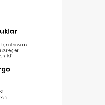
luklar
kişisel veya iş 
 süreçleri 
mlidir.
rgo 
da 
rcih 