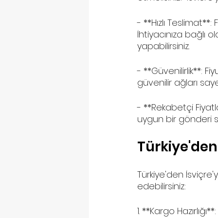
- **Hızlı Teslimat**: 
İhtiyacınıza bağlı 
yapabilirsiniz.
- **Güvenilirlik**: 
güvenilir ağları say
- **Rekabetçi Fiyatl
uygun bir gönderi se
Türkiye'den 
Türkiye'den İsviçre
edebilirsiniz:
1. **Kargo Hazırlığı*