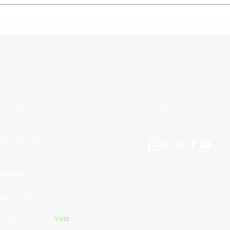
Türkiye’den Moldova ’ya
Türk
Kargo Nasıl Gönderilir?
Karg
ER
ÇALIŞMA SAATLERİ
ıcı Sözleşmesi
Hafta İçi: 9:00- 23:59
 Politikası & KVKK
​​Cumartesi: 9:00 - 23:59
ı Gönderiler
​Pazar: 9:00 - 14:00
Sorulan Sorular
m
LERİMİZ
olu Express
olu Express
Navlun
riş Yönlendirme
Yeni