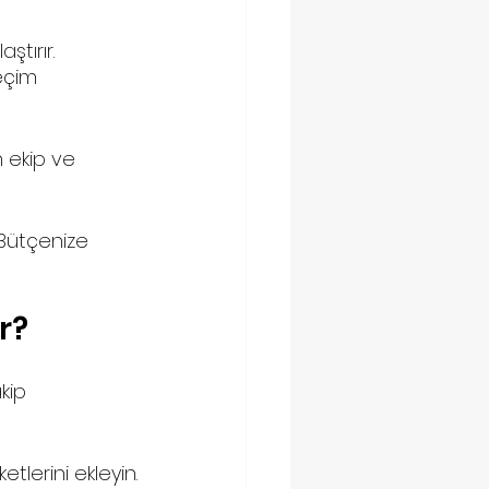
ştırır. 
eçim 
n ekip ve 
 Bütçenize 
r?
kip 
etlerini ekleyin.