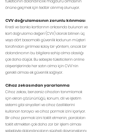
tüketicinin dolandırıcılık mağduru olmasının 
önüne geçmek için tedbir alınmış olunuyor.
CVV doğrulamasının zorunlu kılınması
Kredi ve banka kartlarının arkasında bulunan ve 
kart doğrulama değeri (CVV) olarak bilinen üç 
veya dört basamaklı güvenlik kodunun müşteri 
tarafından girilmesi kolay bir yöntem, ancak bir 
dolandırıcının bu bilgilere sahip olma olasılığı 
çok daha düşük. Bu sebeple tüketicilerin online 
alışverişlerinde her satın alma için CVV’nin 
gerekli olması ek güvenlik sağlıyor.
Cihaz zekasından yararlanma
Cihaz zekası, benzersiz cihazları tanımlamak 
için ekran çözünürlüğü, konum, dil ve işletim 
sistemi gibi sinyalleri ve cihaz özelliklerini 
kullanan tarayıcı ve cihaz parmak izini içeriyor. 
Bir cihaz parmak izini taklit etmenin, parolaları 
taklit etmekten çok daha zor bir işlem olması 
sebebiyle dolandırıcıların şüpheli davranışlarını 