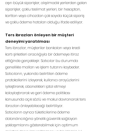
aşırı büyük siparişler, alışılmadık yerlerden gelen 
siparişler, çoklu teslimat yerleri, bir hesaptan, 
karttan veya cihazdan çok sayıda küçük sipariş 
ve çoklu ödeme hataları olduğu ifade ediliyor.
Ters ibrazları önleyen bir müşteri 
deneyimi yaratılması
Ters ibrazlar, müşteriler bankaları veya kredi 
kartı şirketleri aracılığıyla bir ödemeye itiraz 
ettiğinde gerçekleşir. Satıcılar bu durumda 
genellikle malları ve işlem tutarını kaybeder.
Satıcıların, yukarıda belirtilen ödeme 
protokollerini izleyerek, kullanıcı arayüzlerini 
iyileştirerek, abonelikleri iptal etmeyi 
kolaylaştırarak ve geri ödeme politikası 
konusunda açık sözlü ve makul davranarak ters 
ibrazları önleyebileceği belirtiliyor.
Satıcıların ayrıca tüketicilerine ödeme 
dolandırıcılığına yönelik güvenlik sağlayan 
yaklaşımlarını gösterebilmek için optimum 