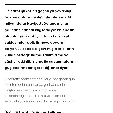
E-ticaret şirketleri geçen yıl çevrimiçi 
ödeme dolandırıcılığı işlemlerinde 41 
milyar dolar kaybetti. Dolandırıcılar, 
çalınan finansal bilgilerle yetkisiz satın 
almalar yapmak için daha karmaşık 
yaklaşımlar geliştirmeye devam 
ediyor. Bu sebeple, çevrimiçi satıcıların, 
kullanıcı doğrulama, tanımlama ve 
şüpheli etkinlik izleme ile savunmalarını 
güçlendirmeleri gerektiği öneriliyor.
E-ticarette ödeme dolandırıcılığı her geçen gün 
artarken, dolandırıcılar da yeni yöntemler 
geliştirmeye devam ediyor. Ödeme 
dolandırıcılığını tespit etmek ve önlemek için 
sekiz farklı yöntemin kullanılabileceği söyleniyor.
Üçüncü taraf çözümleri kullanımı