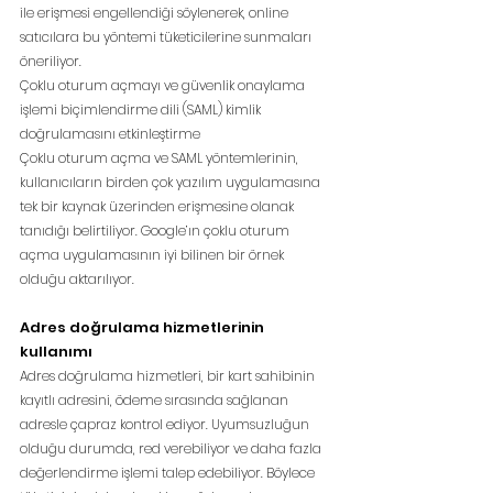
ile erişmesi engellendiği söylenerek, online 
satıcılara bu yöntemi tüketicilerine sunmaları 
öneriliyor.
Çoklu oturum açmayı ve güvenlik onaylama 
işlemi biçimlendirme dili (SAML) kimlik 
doğrulamasını etkinleştirme
Çoklu oturum açma ve SAML yöntemlerinin, 
kullanıcıların birden çok yazılım uygulamasına 
tek bir kaynak üzerinden erişmesine olanak 
tanıdığı belirtiliyor. Google’ın çoklu oturum 
açma uygulamasının iyi bilinen bir örnek 
olduğu aktarılıyor.
Adres doğrulama hizmetlerinin 
kullanımı
Adres doğrulama hizmetleri, bir kart sahibinin 
kayıtlı adresini, ödeme sırasında sağlanan 
adresle çapraz kontrol ediyor. Uyumsuzluğun 
olduğu durumda, red verebiliyor ve daha fazla 
değerlendirme işlemi talep edebiliyor. Böylece 