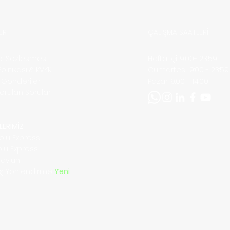
ipuc
ER
ÇALIŞMA SAATLERİ
ıcı Sözleşmesi
Hafta İçi: 9:00- 23:59
 Politikası & KVKK
​​Cumartesi: 9:00 - 23:59
ı Gönderiler
​Pazar: 9:00 - 14:00
Sorulan Sorular
m
LERİMİZ
olu Express
olu Express
Navlun
riş Yönlendirme
Yeni