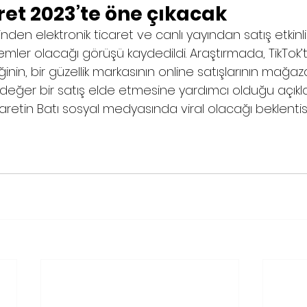
ret 2023’te öne çıkacak
en elektronik ticaret ve canlı yayından satış etkinlik
emler olacağı görüşü kaydedildi. Araştırmada, TikTok’ta 
liğinin, bir güzellik markasının online satışlarının mağaz
eşdeğer bir satış elde etmesine yardımcı olduğu açıkla
icaretin Batı sosyal medyasında viral olacağı beklentis