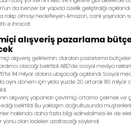
ndan satış yöntemini ABD ve İngiltere gibi ülkelerde ba
un da benzer bir yapıda özellik geliştirdiği açıklandı. G
k’a rakip olmayı hedefleyen Amazon, canlı yayından 
ıttı. e ihracat 
miçi alışveriş pazarlama bütçel
cek
miçi alışveriş gelirlerinin, daralan pazarlama bütçeler
dımcı olacağı belirtildi. ABD’de sosyal medya rekla
5’te 114 milyar dolara ulaşacağı açıklandı. Sosyal m
n da aynı dönem için yılda yüzde 20 artarak 80 milyar 
di.
nın alışveriş yapanları çevrimiçi ortama çekmek ve ç
iği belirtildi. Bu yaklaşım doğrultusunda müşterilerin 
nler hakkında daha fazla bilgi edinebilmesi ile de elek
bir yönü olan iadeleri azaltacağı söylendi.