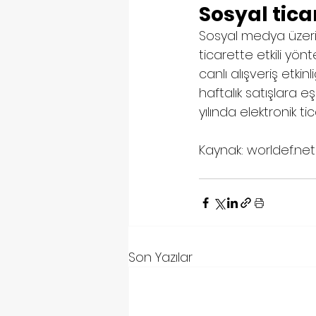
Sosyal tica
Sosyal medya üzerind
ticarette etkili yönt
canlı alışveriş etkin
haftalık satışlara 
yılında elektronik t
Kaynak: worldef.net
Son Yazılar