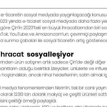
e-ticaretin sosyal medyada yaygınlaşacağı konusu an
023 yılında e-ticaret sosyal medyada daha fazla ye
göre Çin’in 2023’teki en büyük ihracatlarından biri so
kTok, YouTube ve Amazon.com’un, çevrimiçi paylaşım v
da sunma çabaları ile sosyal ticaretin artış gösterec
ihracat 
 sosyalleşiyor
rinden ürün satışının artık sadece Çin’de değil diğer
nıtların olduğu belirtildi. İzleyiciler, ünlülerle ve influ
hoşlandıkları, ancak nihai hedeflerinin, satın almak iç
 medya fenomenlerinden Nisrin’in, tek bir canlı yayın 
 olarak 12.313 bin dolarlık makyaj ve çeşitli ürünleri sat
gisini çektiği örneği paylaşıldı.