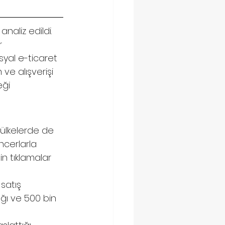
aliz edildi. 
r 
syal e-ticaret 
e alışverişi 
eği 
 ülkelerde de 
encerlarla 
in tıklamalar 
satış 
tığı ve 500 bin 