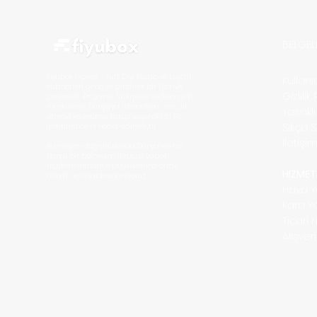
Kolay ve Güvenli Taşıma
BELGEL
Fiyubox Express - Yurt Dışı Kargo ve Lojistik
Kullan
Hizmetleri
genç ve dinamik bir Türkiye
Gizlilik
projesidir. Projemiz Türkiye'de üretilen yerli
markaların D
ünya'ya ihracatına aracılık
Yasakl
etmeyi ve express kargo seçenekleri ile
Sıkça 
ulaştırılmasını hedef edinmiştir.
İletişi
Bu misyon doğrultusunda Dünya'nın her
hangi bir bölgesine ihracat yapan
müşterilerimizin mutluluklarına ortak
HİZMET
olmak için sabırsızlanıyoruz.
Hava Y
Kara Y
Ticari 
Alışve