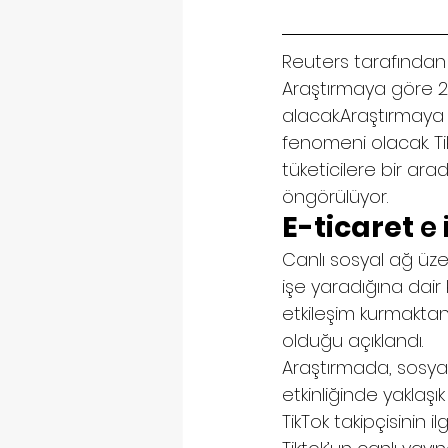
Reuters tarafından 
Araştırmaya göre 2
alacak.Araştırmaya 
fenomeni olacak. Ti
tüketicilere bir ara
öngörülüyor.
E-ticaret 
e 
Canlı sosyal ağ üze
işe yaradığına dair ka
etkileşim kurmaktan 
olduğu açıklandı.
Araştırmada, sosyal
etkinliğinde yaklaşık
TikTok takipçisinin il