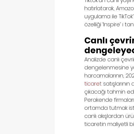
Tiktok’un canlı yayı
hatırlatarak, Amazon’
uygulama ile TikTo
özelliği ‘Inspire’ ı tan
Canlı çevri
dengeleye
Analizde canlı çevri
dengelenmesine yar
harcamalarının, 202
ticaret
 satışlarını
çıkacağı tahmin edil
Perakende firmaları
ortamda tutmak isted
canlı akışlardan ürü
ticaretin maliyetli 