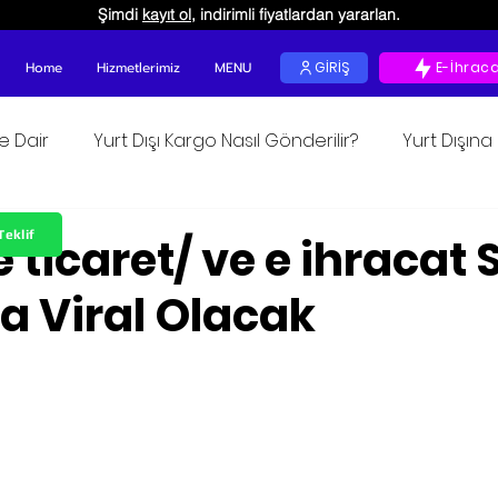
Şimdi
kayıt ol
, indirimli fiyatlardan yararlan.
Home
Hizmetlerimiz
MENU
GİRİŞ
E-İhrac
ğe Dair
Yurt Dışı Kargo Nasıl Gönderilir?
Yurt Dışın
okunur
Teklif
e ticaret/ ve e ihracat 
 Viral Olacak