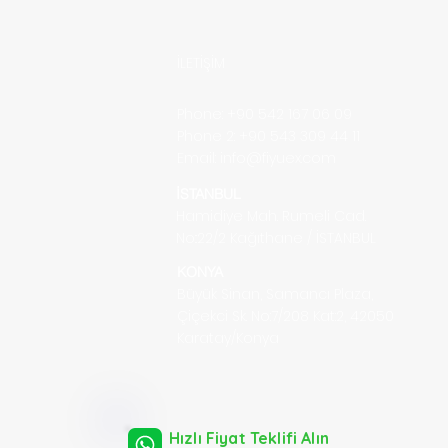
lari
İLETİŞİM
Phone: +90 542 167 06 09
Phone 2: +90 543 309 44 11
Email:
info@fiyuex.com
İSTANBUL
Hamidiye Mah. Rumeli Cad.
No::22/2
Kağıthane / İSTANBUL
KONYA
Büyük Sinan, Samancı Plaza,
Çiçekci Sk. No:7/208 Kat:2, 42050
Karatay/Konya
Hızlı Fiyat Teklifi Alın