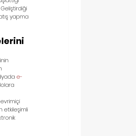
şlattığı 
eliştirdiği 
satış yapma 
erini 
inin 
m 
edyada 
e-
dolara 
evrimiçi 
etkileşimli 
tronik 