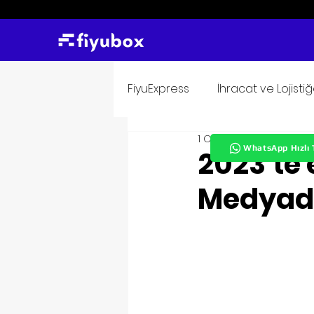
FiyuExpress
İhracat ve Lojisti
1 Oca 2023
2 dakikada 
WhatsApp Hızlı 
2023’te 
Medyada