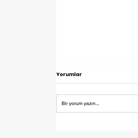
Yorumlar
Bir yorum yazın...
Yurt Dışına Eşya
Göndermek: Fiyuex ile