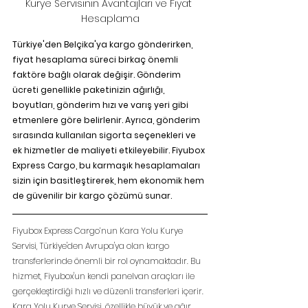
Kurye Servisinin Avantajları ve Fiyat 
Hesaplama
Türkiye'den Belçika'ya kargo gönderirken, 
fiyat hesaplama süreci birkaç önemli 
faktöre bağlı olarak değişir. Gönderim 
ücreti genellikle paketinizin ağırlığı, 
boyutları, gönderim hızı ve varış yeri gibi 
etmenlere göre belirlenir. Ayrıca, gönderim 
sırasında kullanılan sigorta seçenekleri ve 
ek hizmetler de maliyeti etkileyebilir. Fiyubox 
Express Cargo, bu karmaşık hesaplamaları 
sizin için basitleştirerek, hem ekonomik hem 
de güvenilir bir kargo çözümü sunar.
Fiyubox Express Cargo’nun Kara Yolu Kurye 
Servisi, Türkiye'den Avrupa'ya olan kargo 
transferlerinde önemli bir rol oynamaktadır. Bu 
hizmet, Fiyubox'un kendi panelvan araçları ile 
gerçekleştirdiği hızlı ve düzenli transferleri içerir. 
Kara Yolu Kurye Servisi, özellikle büyük ve ağır 