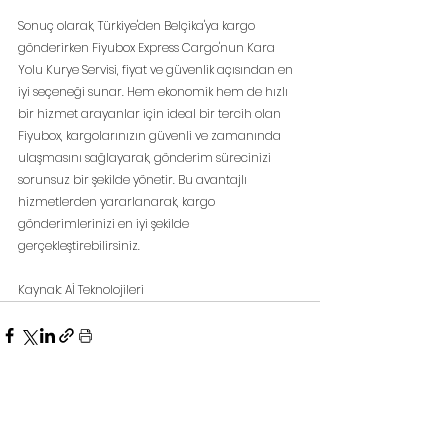
Sonuç olarak, Türkiye'den Belçika'ya kargo 
gönderirken Fiyubox Express Cargo'nun Kara 
Yolu Kurye Servisi, fiyat ve güvenlik açısından en 
iyi seçeneği sunar. Hem ekonomik hem de hızlı 
bir hizmet arayanlar için ideal bir tercih olan 
Fiyubox, kargolarınızın güvenli ve zamanında 
ulaşmasını sağlayarak, gönderim sürecinizi 
sorunsuz bir şekilde yönetir. Bu avantajlı 
hizmetlerden yararlanarak, kargo 
gönderimlerinizi en iyi şekilde 
gerçekleştirebilirsiniz.
Kaynak: Aİ Teknolojileri