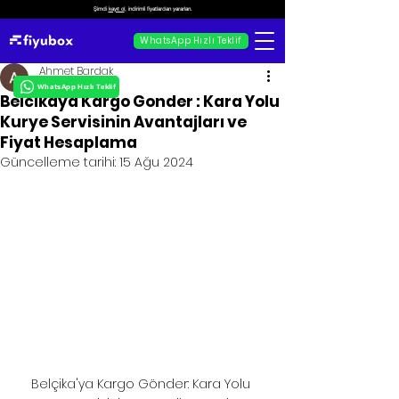
Şimdi
kayıt ol
, indirimli fiyatlardan yararlan.
WhatsApp Hızlı Teklif
Ahmet Bardak
WhatsApp Hızlı Teklif
Belcikaya Kargo Gonder : Kara Yolu
Kurye Servisinin Avantajları ve
Fiyat Hesaplama
Güncelleme tarihi:
15 Ağu 2024
Belçika'ya Kargo Gönder: Kara Yolu 