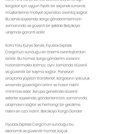
kargolar için uygun fiyatlı bir seçenek sunarak, 
müşterilerine maliyet açısından avantaj sağlar. 
Bu servis sayesinde, kargo gönderimlerinizin 
zamanında ve güvenli bir şekilde Belçika'ya 
ulaşması garanti edilir. 
Kara Yolu Kurye Servisi, Fiyubox Express 
Cargo'nun sunduğu en önemli avantajlardan 
biridir. Bu hizmet, kargo gönderim sürecini 
hızlandırmakla kalmaz, aynı zamanda düzenli 
ve güvenilir bir taşıma sağlar. Panelvan 
araçlarla yapılan transferler, kargoların yolculuk 
sırasında güvenliğini artırır ve hasar riskini 
minimize eder. Avrupa genelinde düzenli 
seferler sayesinde, gönderilerinizin zamanında 
ulaşmasını sağlar ve herhangi bir gecikme 
riskini en aza indirir. Belcikaya Kargo Gonder
Fiyubox Express Cargo’nun sunduğu bu 
ekonomik ve güvenilir hizmet, küçük 