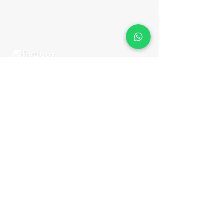
Fiyubox Express - Yurt Dışı Kargo ve
Lojistik Hizmetleri
genç ve dinamik bir
Türkiye projesidir. Projemiz Türkiye'de
üretilen yerli markaların D
ünya'ya
ihracatına aracılık etmeyi ve express
kargo seçenekleri ile ulaştırılmasını
hedef edinmiştir.
Bu misyon doğrultusunda Dünya'nın
her hangi bir bölgesine ihracat yapan
müşterilerimizin mutluluklarına ortak
olmak için sabırsızlanıyoruz.
BELGELER
Kullanıcı Sözleşmesi