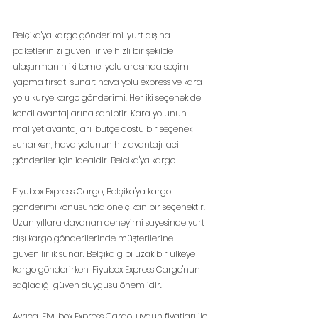
Belçika'ya kargo gönderimi, yurt dışına 
paketlerinizi güvenilir ve hızlı bir şekilde 
ulaştırmanın iki temel yolu arasında seçim 
yapma fırsatı sunar: hava yolu express ve kara 
yolu kurye kargo gönderimi. Her iki seçenek de 
kendi avantajlarına sahiptir. Kara yolunun 
maliyet avantajları, bütçe dostu bir seçenek 
sunarken, hava yolunun hız avantajı, acil 
gönderiler için idealdir. Belcika'ya kargo
Fiyubox Express Cargo, Belçika'ya kargo 
gönderimi konusunda öne çıkan bir seçenektir. 
Uzun yıllara dayanan deneyimi sayesinde yurt 
dışı kargo gönderilerinde müşterilerine 
güvenilirlik sunar. Belçika gibi uzak bir ülkeye 
kargo gönderirken, Fiyubox Express Cargo'nun 
sağladığı güven duygusu önemlidir.
Ayrıca, Fiyubox Express Cargo, uygun fiyatları ile 