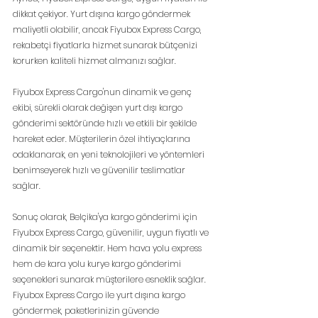
dikkat çekiyor. Yurt dışına kargo göndermek 
maliyetli olabilir, ancak Fiyubox Express Cargo, 
rekabetçi fiyatlarla hizmet sunarak bütçenizi 
korurken kaliteli hizmet almanızı sağlar.
Fiyubox Express Cargo'nun dinamik ve genç 
ekibi, sürekli olarak değişen yurt dışı kargo 
gönderimi sektöründe hızlı ve etkili bir şekilde 
hareket eder. Müşterilerin özel ihtiyaçlarına 
odaklanarak, en yeni teknolojileri ve yöntemleri 
benimseyerek hızlı ve güvenilir teslimatlar 
sağlar.
Sonuç olarak, Belçika'ya kargo gönderimi için 
Fiyubox Express Cargo, güvenilir, uygun fiyatlı ve 
dinamik bir seçenektir. Hem hava yolu express 
hem de kara yolu kurye kargo gönderimi 
seçenekleri sunarak müşterilere esneklik sağlar. 
Fiyubox Express Cargo ile yurt dışına kargo 
göndermek, paketlerinizin güvende 