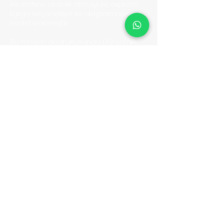
ihracatına aracılık etmeyi ve express
kargo seçenekleri ile ulaştırılmasını
hedef edinmiştir.
Bu misyon doğrultusunda Dünya'nın
her hangi bir bölgesine ihracat yapan
müşterilerimizin mutluluklarına ortak
olmak için sabırsızlanıyoruz.
BELGELER
Kullanıcı Sözleşmesi
Gizlilik Politikası & KVKK
Yasaklı Gönderiler
Sıkça Sorulan Sorular
İletişim
HİZMETLERİMİZ
Hava Yolu Express
Kara Yolu Express
Ticari Navlun