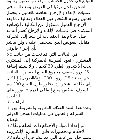
المبالغ في جدول الحساب ، وقد تم تضمين رسوم
الشحن داخل تركيا في العرض. ومع ذلك ، في
عمليات الإلغاء والإرجاع الخاصة بالعميل ، يتحمل
العميل رسوم الشحن قبل العطاء وتكاليف ما بعد
الإرجاع. العميل مسؤول عن التكاليف الإضافية
المتكبدة في عمليات الإلغاء والإرجاع. يُعتبر أنه قد
قبل أحكام هذا العقد بأنه لن يلجأ إلى الشركة
مقابل التعويض الذي ستحصل عليه ، ولن يباشر
أي إجراء قانوني.
5.6 في الحالات التي قد تحدث من جانب
المشتري ، تعود الضريبة الجمركية إلى المشتري.
يجب ألا يتجاوز الطرد 30 كجم ، وإلا سيتم إضافة
15 يورو (ضعف مجموع الضلع القصير + الجانب
الطويل) إذا كان&gt; 280 ، يتم إضافة 115 يورو
إلى تكلفة الشحن. إذا تجاوز طول الضلع 100 سم
، فسوف ينعكس مبلغ إضافي قدره 15 يورو على
الفاتورة.
6 النزاعات
6.1 يحدد هذا العقد العلاقة التجارية والشروط بين
الشركة والعميل في عمليات الشحن الدولي
للبضائع.
6.2 تم إعداد المواد والأحكام ذات الصلة وفقًا
لأحكام ومحظورات قانون التجارة الإلكترونية.
6.3 سيتم حل النزاعات التي قد تنشأ في أي مادة