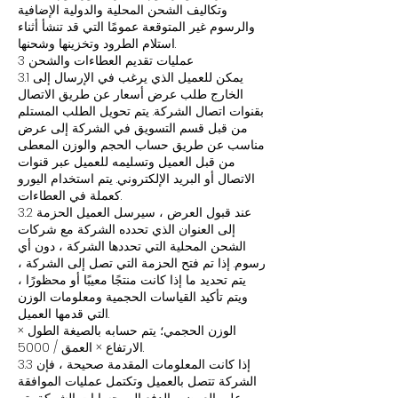
وتكاليف الشحن المحلية والدولية الإضافية
والرسوم غير المتوقعة عمومًا التي قد تنشأ أثناء
استلام الطرود وتخزينها وشحنها.
3 عمليات تقديم العطاءات والشحن
3.1 يمكن للعميل الذي يرغب في الإرسال إلى
الخارج طلب عرض أسعار عن طريق الاتصال
بقنوات اتصال الشركة. يتم تحويل الطلب المستلم
من قبل قسم التسويق في الشركة إلى عرض
مناسب عن طريق حساب الحجم والوزن المعطى
من قبل العميل وتسليمه للعميل عبر قنوات
الاتصال أو البريد الإلكتروني. يتم استخدام اليورو
كعملة في العطاءات.
3.2 عند قبول العرض ، سيرسل العميل الحزمة
إلى العنوان الذي تحدده الشركة مع شركات
الشحن المحلية التي تحددها الشركة ، دون أي
رسوم. إذا تم فتح الحزمة التي تصل إلى الشركة ،
يتم تحديد ما إذا كانت منتجًا معيبًا أو محظورًا ،
ويتم تأكيد القياسات الحجمية ومعلومات الوزن
التي قدمها العميل.
الوزن الحجمي؛ يتم حسابه بالصيغة الطول ×
الارتفاع × العمق / 5000.
3.3 إذا كانت المعلومات المقدمة صحيحة ، فإن
الشركة تتصل بالعميل وتكتمل عمليات الموافقة