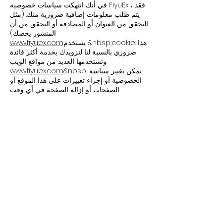
في أنك انتهكت سياسات خصوصية FiyuEx ، فقد
يتم طلب معلومات إضافية ضرورية منك. (مثل
التحقق من العنوان أو المصادقة أو التحقق من أن
المنشور يخصك)
يستخدم &nbsp;cookie. هذا
www.fiyuex.com
ضروري بالنسبة لنا لتزويدك بخدمة أكثر فائدة
وتستخدمها العديد من مواقع الويب.
&nbsp; يمكن تغيير سياسة
www.fiyuex.com
الخصوصية أو إجراء تغييرات على هذا الموقع أو
الصفحات أو إزالة الصفحة في أي وقت.