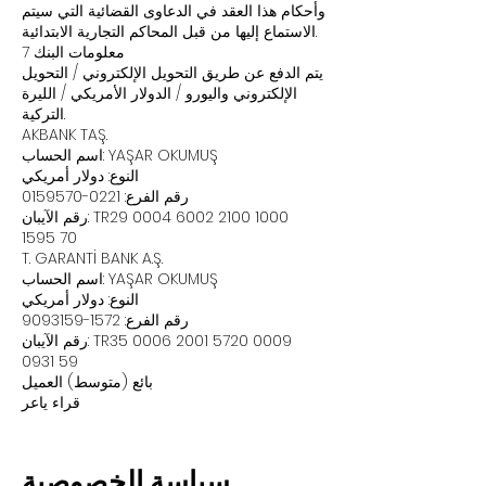
وأحكام هذا العقد في الدعاوى القضائية التي سيتم
الاستماع إليها من قبل المحاكم التجارية الابتدائية.
7 معلومات البنك
يتم الدفع عن طريق التحويل الإلكتروني / التحويل
الإلكتروني واليورو / الدولار الأمريكي / الليرة
التركية.
AKBANK TAŞ.
اسم الحساب: YAŞAR OKUMUŞ
النوع: دولار أمريكي
رقم الفرع:
0221-0159570
0004 6002 2100 1000
رقم الآيبان: TR29
1595 70
T. GARANTİ BANK A.Ş.
اسم الحساب: YAŞAR OKUMUŞ
النوع: دولار أمريكي
رقم الفرع:
1572-9093159
0006 2001 5720 0009
رقم الآيبان: TR35
0931 59
بائع (متوسط) العميل
قراء ياعر
سياسة الخصوصية