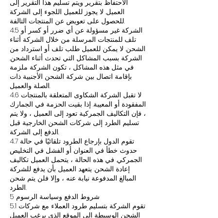
الاحتفاظ بتقرير ويتم تسليم هذا التقرير إلى
العميل. لا يجوز للعميل اللجوء إلى الشركة
للحصول على تعويض عن المنتجات التالفة.
4.5 الشركة غير مسؤولة عن أي ضرر أو كسر أو
تلف للمنتجات المرسلة من خلال الشركة أثناء
الشحن. لا يمكن للعميل طلب تلف أو استرداد من
الشركة بسبب المشاكل التي تحدث أثناء الشحن.
في مثل هذه المشاكل ، تكون الشركة ملزمة
بإقامة اتصال بين شركة الشحن الأجنبية ذات
الصلة والعميل.
4.6 لا تقبل الشركة الشكاوى المتعلقة بالمنتجات
المفقودة أو المعيبة. إذا بقيت الحزمة في الجمارك
، فإن التكاليف الجمركية تعود إلى العميل ، ولا يتم
تسليم الطرد إلى شركات الشحن الخارجية قبل
الدفع إلى الشركة.
4.7 تقوم الدول بإرجاع الطرود تلقائيًا في حالة
حدوث خطأ في العنوان أو الفشل في التخليص
الجمركي. في هذه الحالة ، يتحمل العميل تكاليف
إعادة الشحن. يتعهد العميل بأن يدفع للشركة
المبالغ المدفوعة نيابة عنه ، وإلا فلن يتم شحن
الطرد.
5 شروط الدفع وسياسة الرسوم
5.1 تقوم الشركة بتسليم طرود العملاء مع شركات
الشحن الوسيطة إلى الموقع الذي يرغب العميل