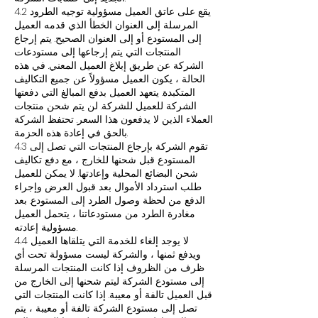
4.2 يقع على عاتق العميل مسؤولية توجيه الطرود
المرسلة إلى العنوان الخطأ الذي قدمه العميل
إلى المستودع أو إلى العنوان الصحيح. يتم إرجاع
المنتجات التي يتم إرجاعها إلى مستودعات
الشركة عن طريق إبلاغ العميل المعني. في هذه
الحالة ، يكون العميل مسؤولاً عن جميع التكاليف
المتكبدة. يتعهد العميل بدفع المبالغ التي دفعتها
الشركة للعميل للشركة. لن يتم شحن منتجات
العملاء الذين لا يدفعون هذا السعر. تحتفظ الشركة
بالحق في إعادة هذه الحزمة.
4.3 تقوم الشركة بإرجاع المنتجات التي تصل إلى
المستودع قبل شحنها للخارج ، مع دفع تكاليف
شحن البضائع المحلية وإعادتها. لا يمكن للعميل
طلب استرداد الأموال بعد قبول العرض وإجراء
الدفع من لحظة وصول الطرد إلى المستودع. بعد
مغادرة الطرد من مستودعاتنا ، يتحمل العميل
مسؤولية إعادته.
4.4 لا يوجد إلغاء للخدمة التي يتلقاها العميل
ويدفع ثمنها ، والشركة ليست مسؤولة تحت أي
ظرف من الظروف إذا كانت المنتجات المرسلة
إلى مستودع الشركة ليتم شحنها إلى الخارج من
قبل العميل تالفة أو معيبة. إذا كانت المنتجات التي
تصل إلى مستودع الشركة تالفة أو معيبة ، يتم