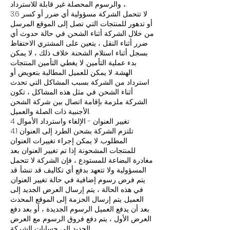
، والرسوم المحصلة غير قابلة للاسترداد.
3.6 لا تتحمل الشركة مسؤولية أي ضرر أو كسر
أو تدهور للمنتجات التي تصل إلى الموقع المرسل
من خلال الشركة أثناء الشحن. في حالة حدوث أي
ضرر أثناء النقل ، يتعين على المشتري الاحتفاظ
بسجل أثناء استلام الشحنة. خلاف ذلك ، لا يمكن
بدء عملية التأمين. لا يغطي التأمين المنتجات
الهشة. لا يمكن للعميل المطالبة بتعويض أو
استرداد من الشركة بسبب المشاكل التي تحدث
أثناء الشحن. في مثل هذه المشاكل ، تكون
الشركة ملزمة بإقامة اتصال بين شركة الشحن
الأجنبية ذات الصلة والعميل.
4 تغيير العنوان - الإلغاء واسترداد الأموال
4.1 تلتزم الشركة بشحن الطرد إلى العنوان
المطلوب. لا يمكن إجراء تغييرات العنوان
للمنتجات المشحونة. إذا تم تغيير العنوان بعد
مغادرة البضاعة للمستودع ، فإن الشركة لا تتحمل
المسؤولية ولا تتعهد بدفع أي تكاليف قد تنشأ. قد
يتم فرض رسوم إضافية في حالة تغيير العنوان.
في هذه الحالة ، يتم إرسال العرض الجديد إلى
العميل. يتم إرسال الحزمة إلى الموقع المحدث
بعد أن يدفع العميل الرسوم الجديدة ، أو بعد دفع
العرض الأول ، يتم دفع فروق الرسوم مع العرض
الجديد إلى حسابات الشركة.