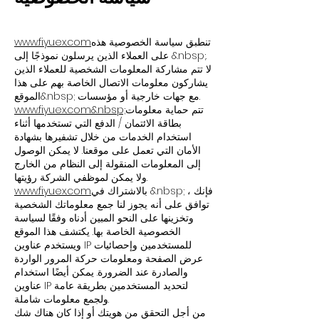
تنطبق سياسة الخصوصية هذه
www.fiyuex.com
على العملاء الذين يرسلون نموذجًا إلى &nbsp;.
لا تتم مشاركة المعلومات الشخصية للعملاء الذين
يشاركون معلومات الاتصال الخاصة بهم على هذا
الموقع&nbsp; مع جهات خارجية أو مؤسسات.
تتم حماية معلومات
&nbsp;
www.fiyuex.com
بطاقة الائتمان / الدفع التي تستخدمها أثناء
استخدام الخدمات من خلال تشفيرها بشهادة
الأمان التي تعمل على موقعنا. لا يمكن الوصول
إلى المعلومات المنقولة إلى النظام من الخارج
ولا يمكن لموظفي الشركة رؤيتها.
بالاشتراك في &nbsp; ، فإنك
www.fiyuex.com
توافق على أنه يجوز لنا جمع معلوماتك الشخصية
وتخزينها على النحو المبين أدناه وفقًا لسياسة
الخصوصية الخاصة بها. يكتشف هذا الموقع
ويستخدم عناوين IP للمستخدمين وإحصائيات
عرض الصفحة ومعلومات حركة المرور الواردة
والصادرة عند الضرورة. يمكن أيضًا استخدام
عناوين IP لتحديد المستخدمين بطريقة عامة
ولجمع معلومات شاملة.
من أجل التحقق من هويتك أو إذا كان هناك شك