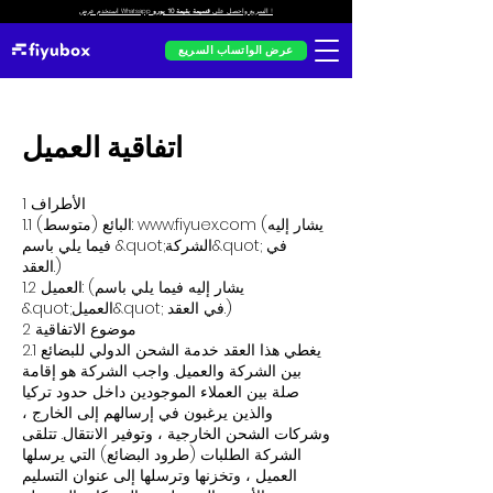
!
استخدم عرض Whatsapp السريع واحصل على
قسيمة بقيمة 10 يورو
عرض الواتساب السريع
اتفاقية العميل
1 الأطراف
(يشار إليه
www.fiyuex.com
1.1 البائع (متوسط):
فيما يلي باسم &quot;الشركة&quot; في
العقد.)
1.2 العميل: (يشار إليه فيما يلي باسم
&quot;العميل&quot; في العقد.)
2 موضوع الاتفاقية
2.1 يغطي هذا العقد خدمة الشحن الدولي للبضائع
بين الشركة والعميل. واجب الشركة هو إقامة
صلة بين العملاء الموجودين داخل حدود تركيا
والذين يرغبون في إرسالهم إلى الخارج ،
وشركات الشحن الخارجية ، وتوفير الانتقال. تتلقى
الشركة الطلبات (طرود البضائع) التي يرسلها
العميل ، وتخزنها وترسلها إلى عنوان التسليم