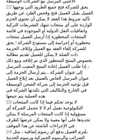
الأجنبي المرسل مع الشركات الوسيطة.
2.2 يحق للشركة فتح جميع الطرود التي يوجهها
العميل. يقبل العميل فتح وفحص الطرد عن طريق
تأكيد شروط هذا العقد. لا يمكن أن تحتوي الحزم
الواردة على أي منتجات تنتهك التشريعات التركية
واتفاقيات النقل الدولية أو الموجودة في قائمة
المنتجات المحظورة. إذا أرسل العميل منتجات
محظورة أو إجرامية إلى مستودع الشركة ؛ يحق
للشركة إلغاء العقد مع العميل وإتلاف الحزمة
ذات الصلة. لا يمكن للعميل تقديم مطالبة
بخصوص المنتج المحظور الذي تم إتلافه. ومع ذلك
، إذا طلب العميل إعادة المنتج المعيب المرسل
إلى عنوان الشركة ، يتم إرسال الحزمة إلى
عنوان المرسل الخاص بالعميل بعد إبلاغ العميل
قبل توجيه الحزمة إلى شركة الشحن الوسيطة
في الخارج والتكاليف التي تكبدتها الشركة في
هذه العملية يتم جمعها.
2.3 لا يوجد تحكم فيما إذا كانت المنتجات
التكنولوجية تعمل أم لا. لا تتحمل الشركة أي
مسؤولية إذا كانت المنتجات المرسلة لا يمكن
تحديدها على أنها معيبة ولا يمكن عرضها كطرف
في الإجراءات الناشئة عن هذا الموقف.
2.4 يلتزم العميل بدفع أي رسوم إضافية ، مثل
الضرائب والرسوم الجمركية ورسوم الخدمة