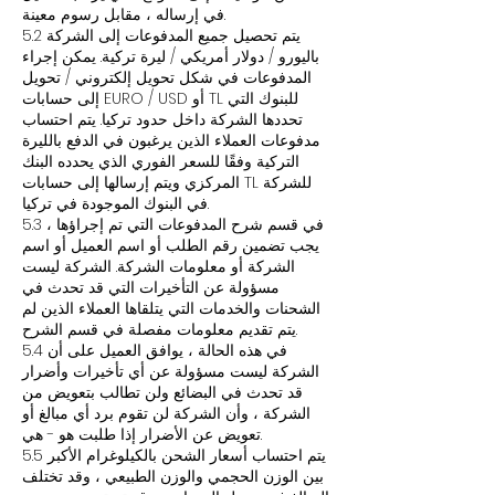
في إرساله ، مقابل رسوم معينة.
5.2 يتم تحصيل جميع المدفوعات إلى الشركة
باليورو / دولار أمريكي / ليرة تركية. يمكن إجراء
المدفوعات في شكل تحويل إلكتروني / تحويل
إلى حسابات EURO / USD أو TL للبنوك التي
تحددها الشركة داخل حدود تركيا. يتم احتساب
مدفوعات العملاء الذين يرغبون في الدفع بالليرة
التركية وفقًا للسعر الفوري الذي يحدده البنك
المركزي ويتم إرسالها إلى حسابات TL للشركة
في البنوك الموجودة في تركيا.
5.3 في قسم شرح المدفوعات التي تم إجراؤها ،
يجب تضمين رقم الطلب أو اسم العميل أو اسم
الشركة أو معلومات الشركة. الشركة ليست
مسؤولة عن التأخيرات التي قد تحدث في
الشحنات والخدمات التي يتلقاها العملاء الذين لم
يتم تقديم معلومات مفصلة في قسم الشرح.
5.4 في هذه الحالة ، يوافق العميل على أن
الشركة ليست مسؤولة عن أي تأخيرات وأضرار
قد تحدث في البضائع ولن تطالب بتعويض من
الشركة ، وأن الشركة لن تقوم برد أي مبالغ أو
تعويض عن الأضرار إذا طلبت هو - هي.
5.5 يتم احتساب أسعار الشحن بالكيلوغرام الأكبر
بين الوزن الحجمي والوزن الطبيعي ، وقد تختلف