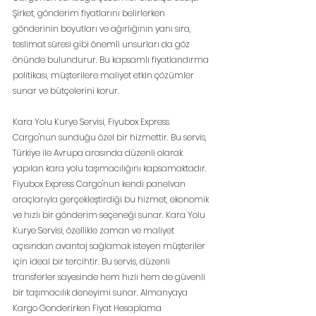
Şirket, gönderim fiyatlarını belirlerken 
gönderinin boyutları ve ağırlığının yanı sıra, 
teslimat süresi gibi önemli unsurları da göz 
önünde bulundurur. Bu kapsamlı fiyatlandırma 
politikası, müşterilere maliyet etkin çözümler 
sunar ve bütçelerini korur.
Kara Yolu Kurye Servisi, Fiyubox Express 
Cargo'nun sunduğu özel bir hizmettir. Bu servis, 
Türkiye ile Avrupa arasında düzenli olarak 
yapılan kara yolu taşımacılığını kapsamaktadır. 
Fiyubox Express Cargo'nun kendi panelvan 
araçlarıyla gerçekleştirdiği bu hizmet, ekonomik 
ve hızlı bir gönderim seçeneği sunar. Kara Yolu 
Kurye Servisi, özellikle zaman ve maliyet 
açısından avantaj sağlamak isteyen müşteriler 
için ideal bir tercihtir. Bu servis, düzenli 
transferler sayesinde hem hızlı hem de güvenli 
bir taşımacılık deneyimi sunar. Almanyaya 
Kargo Gonderirken Fiyat Hesaplama