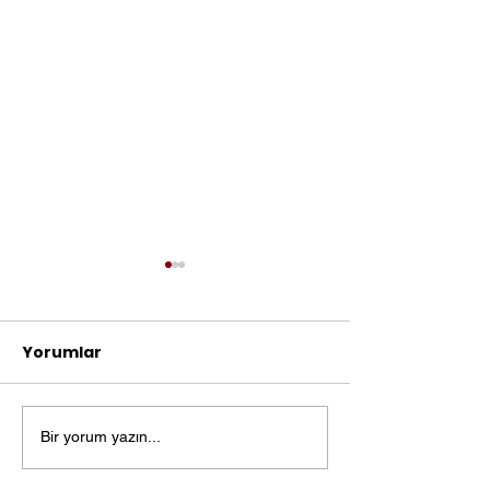
Yorumlar
Bir yorum yazın...
Etsy Satislarinizi
Etsy hesabiniz
Artirmanin Yollari
Suspend olm