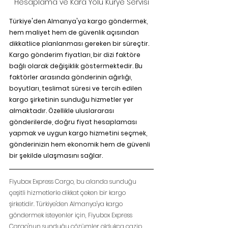
Hesaplama ve Kara Yolu Kurye Servisi
Türkiye'den Almanya'ya kargo göndermek, 
hem maliyet hem de güvenlik açısından 
dikkatlice planlanması gereken bir süreçtir. 
Kargo gönderim fiyatları, bir dizi faktöre 
bağlı olarak değişiklik göstermektedir. Bu 
faktörler arasında gönderinin ağırlığı, 
boyutları, teslimat süresi ve tercih edilen 
kargo şirketinin sunduğu hizmetler yer 
almaktadır. Özellikle uluslararası 
gönderilerde, doğru fiyat hesaplaması 
yapmak ve uygun kargo hizmetini seçmek, 
gönderinizin hem ekonomik hem de güvenli 
bir şekilde ulaşmasını sağlar.
Fiyubox Express Cargo, bu alanda sunduğu 
çeşitli hizmetlerle dikkat çeken bir kargo 
şirketidir. Türkiye'den Almanya'ya kargo 
göndermek isteyenler için, Fiyubox Express 
Cargo'nun sunduğu çözümler oldukça cazip. 