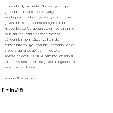
Sonuç olarak, Türkiye'den Almanya'ya kargo 
gönderirken Fiyubox Express Cargo'nun 
sunduğu Kara Yolu Kurye Servisi, ekonomik ve 
güvenli bir seçenek olarak öne çıkmaktadır. 
Fiyubox Express Cargo'nun uygun fiyatlandırma 
politikası ve düzenli transfer hizmetleri, 
gönderinizin hem bütçenize hem de 
zamanınıza en uygun şekilde ulaşmasını sağlar. 
Uluslararası kargo gönderiminde tercih 
edeceğiniz doğru servis ile, hem maliyetlerinizi 
minimize edebilir hem de güvenli bir gönderim 
süreci geçirebilirsiniz.
Kaynak: Aİ Teknolojileri