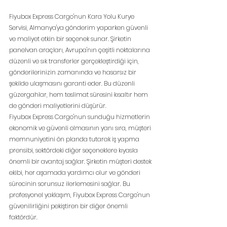
Fiyubox Express Cargo'nun Kara Yolu Kurye 
Servisi, Almanya'ya gönderim yaparken güvenli 
ve maliyet etkin bir seçenek sunar. Şirketin 
panelvan araçları, Avrupa'nın çeşitli noktalarına 
düzenli ve sık transferler gerçekleştirdiği için, 
gönderilerinizin zamanında ve hasarsız bir 
şekilde ulaşmasını garanti eder. Bu düzenli 
güzergahlar, hem teslimat süresini kısaltır hem 
de gönderi maliyetlerini düşürür.
Fiyubox Express Cargo'nun sunduğu hizmetlerin 
ekonomik ve güvenli olmasının yanı sıra, müşteri 
memnuniyetini ön planda tutarak iş yapma 
prensibi, sektördeki diğer seçeneklere kıyasla 
önemli bir avantaj sağlar. Şirketin müşteri destek 
ekibi, her aşamada yardımcı olur ve gönderi 
sürecinin sorunsuz ilerlemesini sağlar. Bu 
profesyonel yaklaşım, Fiyubox Express Cargo'nun 
güvenilirliğini pekiştiren bir diğer önemli 
faktördür.