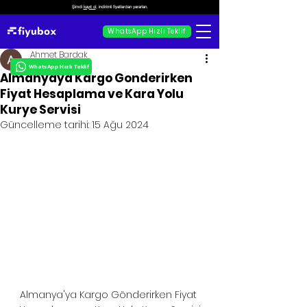
Şimdi
kayıt ol
, indirimli fiyatlardan yararlan.
WhatsApp Hızlı Teklif
Ahmet Bardak
WhatsApp Hızlı Teklif
Almanyaya Kargo Gonderirken
Fiyat Hesaplama ve Kara Yolu
Kurye Servisi
Güncelleme tarihi:
15 Ağu 2024
Almanya'ya Kargo Gönderirken Fiyat 