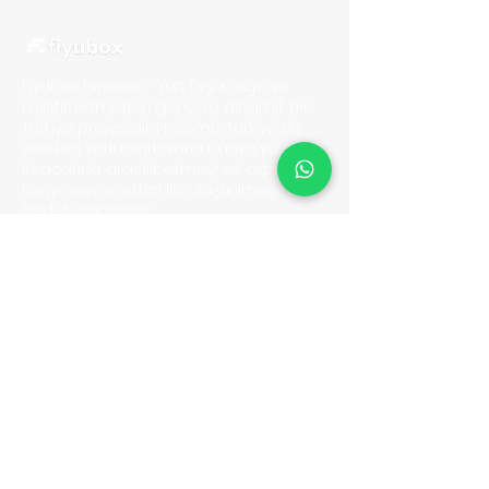
Fiyubox Express - Yurt Dışı Kargo ve
Lojistik Hizmetleri
genç ve dinamik bir
Türkiye projesidir. Projemiz Türkiye'de
üretilen yerli markaların D
ünya'ya
ihracatına aracılık etmeyi ve express
kargo seçenekleri ile ulaştırılmasını
hedef edinmiştir.
Bu misyon doğrultusunda Dünya'nın
her hangi bir bölgesine ihracat yapan
müşterilerimizin mutluluklarına ortak
olmak için sabırsızlanıyoruz.
BELGELER
Kullanıcı Sözleşmesi
Gizlilik Politikası & KVKK
Yasaklı Gönderiler
Sıkça Sorulan Sorular