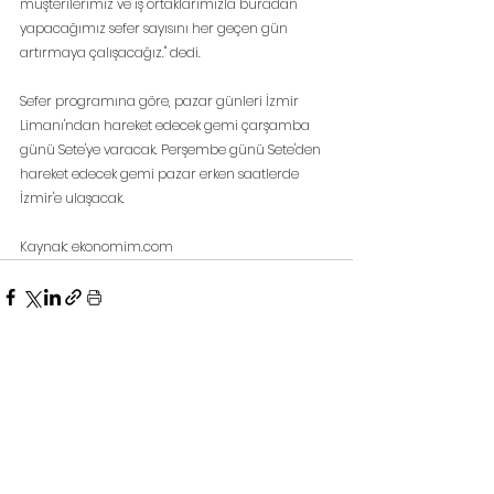
müşterilerimiz ve iş ortaklarımızla buradan 
yapacağımız sefer sayısını her geçen gün 
artırmaya çalışacağız." dedi.
Sefer programına göre, pazar günleri İzmir 
Limanı'ndan hareket edecek gemi çarşamba 
günü Sete'ye varacak. Perşembe günü Sete'den 
hareket edecek gemi pazar erken saatlerde 
İzmir'e ulaşacak.
Kaynak: ekonomim.com