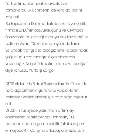
Türkiye limanlarındaki kılavuzluk ve 
römorkörcülük ücretlerini de karşıladıklarını 
kaydetti.
Bu kapsamda Danimarkalı denizcilik ve 
lojistik
firması DFDS'nin başvurduğunu ve "Olympos 
Seaways"in bu desteği almaya hak kazandığını 
belirten Aslan, "Düzenleme sayesinde kara 
yolundaki trafiği azaltacağız, sınır kapılarındaki 
yoğunluğu azaltacağız, ölçek ekonomisi 
yapacağız. Negatif dış salınımları azaltacağız." 
diye konuştu. Yurtdışı Kargo
DFDS Akdeniz İş Birimi Başkanı Lars Hoffman da 
hattı açabilmenin gururunu yaşadıklarını 
belirterek verilen destek için bakanlığa teşekkür 
etti.
DFDS'nin Türkiye'de yatırımları artırmayı 
önemsediğini dile getiren Hoffman, "Bu, 
buradan çıkan ilk gemi olabilir fakat son gemi 
olmayacaktır. Çalışma arkadaşlarımızla, tüm 