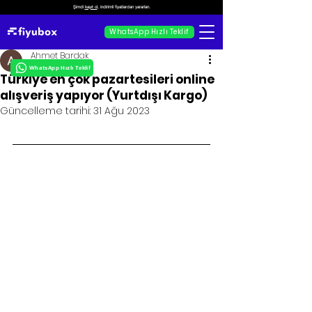
Şimdi
kayıt ol
, indirimli fiyatlardan yararlan.
WhatsApp Hızlı Teklif
Ahmet Bardak
WhatsApp Hızlı Teklif
Türkiye en çok pazartesileri online
alışveriş yapıyor (Yurtdışı Kargo)
Güncelleme tarihi:
31 Ağu 2023