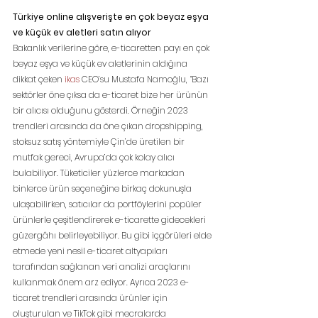
Türkiye online alışverişte en çok beyaz eşya 
ve küçük ev aletleri satın alıyor 
Bakanlık verilerine göre, e-ticaretten payı en çok 
beyaz eşya ve küçük ev aletlerinin aldığına 
dikkat çeken 
ikas
 CEO’su Mustafa Namoğlu, “Bazı 
sektörler öne çıksa da e-ticaret bize her ürünün 
bir alıcısı olduğunu gösterdi. Örneğin 2023 
trendleri arasında da öne çıkan dropshipping, 
stoksuz satış yöntemiyle Çin’de üretilen bir 
mutfak gereci, Avrupa’da çok kolay alıcı 
bulabiliyor. Tüketiciler yüzlerce markadan 
binlerce ürün seçeneğine birkaç dokunuşla 
ulaşabilirken, satıcılar da portföylerini popüler 
ürünlerle çeşitlendirerek e-ticarette gidecekleri 
güzergâhı belirleyebiliyor. Bu gibi içgörüleri elde 
etmede yeni nesil e-ticaret altyapıları 
tarafından sağlanan veri analizi araçlarını 
kullanmak önem arz ediyor. Ayrıca 2023 e-
ticaret trendleri arasında ürünler için 
oluşturulan ve TikTok gibi mecralarda 