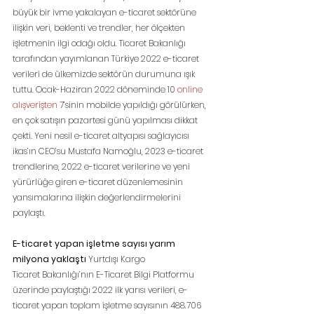
büyük bir ivme yakalayan e-ticaret sektörüne 
ilişkin veri, beklenti ve trendler, her ölçekten 
işletmenin ilgi odağı oldu. Ticaret Bakanlığı 
tarafından yayımlanan Türkiye 2022 e-ticaret 
verileri de ülkemizde sektörün durumuna ışık 
tuttu. Ocak-Haziran 2022 döneminde 10 
online 
alışverişten
 7’sinin mobilde yapıldığı görülürken, 
en çok satışın pazartesi günü yapılması dikkat 
çekti. Yeni nesil e-ticaret altyapısı sağlayıcısı 
ikas’ın CEO’su Mustafa Namoğlu, 2023 e-ticaret 
trendlerine, 2022 e-ticaret verilerine ve yeni 
yürürlüğe giren e-ticaret düzenlemesinin 
yansımalarına ilişkin değerlendirmelerini 
paylaştı.
E-ticaret yapan işletme sayısı yarım 
milyona yaklaştı 
Yurtdışı Kargo
Ticaret Bakanlığı’nın E-Ticaret Bilgi Platformu 
üzerinde paylaştığı 2022 ilk yarısı verileri, e-
ticaret yapan toplam işletme sayısının 488.706 