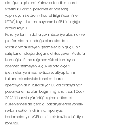
olduğunu gösterdi. Yalnızca kendi e-ticaret 
sitesini kullanan, pazaryerlerinde satış 
yapmayan Elektronik Ticaret Bilgi Sistemi’ne 
(ETBİS) kayıtlı işletme sayısının ise 15 bini aştığını 
ortaya koydu.
Pazaryerlerinin daha çok müşteriye ulaşmak ve 
platformların sunduğu olanaklardan 
yararlanmak isteyen işletmeler için güçlü bir 
satış kanalı oluşturduğuna dikkat çeken Mustafa 
Namoğlu, “Buna rağmen yüksek komisyon 
ödemek istemeyen küçük ve orta ölçekli 
işletmeler, yeni nesil e-ticaret altyapılarını 
kullanarak kolaylıkla kendi e-ticaret 
operasyonlarını kurabiliyor. Bu da aracıya, yani 
pazaryerlerine olan bağımlılığı azaltıyor. 1 Ocak 
2023 itibarıyla yürürlüğe giren e-ticaret 
düzenlemesi de içerdiği pazaryerlerine yönelik 
reklam, sektör, indirim kampanyası 
kısıtlamalarıyla KOBİ’ler için bir teşvik oldu” diye 
konuştu.