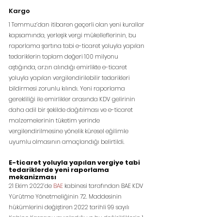
Kargo
1 Temmuz’dan itibaren geçerli olan yeni kurallar 
kapsamında, yerleşik vergi mükelleflerinin, bu 
raporlama şartına tabi e-ticaret yoluyla yapılan 
tedariklerin toplam değeri 100 milyonu 
aştığında, arzın alındığı emirlikte e-ticaret 
yoluyla yapılan vergilendirilebilir tedarikleri 
bildirmesi zorunlu kılındı. Yeni raporlama 
gerekliliği ile emirlikler arasında KDV gelirinin 
daha adil bir şekilde dağıtılması ve e-ticaret 
malzemelerinin tüketim yerinde 
vergilendirilmesine yönelik küresel eğilimle 
uyumlu olmasının amaçlandığı belirtildi.
E-ticaret yoluyla yapılan vergiye tabi 
tedariklerde yeni raporlama 
mekanizması
21 Ekim 2022’de 
BAE 
kabinesi tarafından BAE KDV 
Yürütme Yönetmeliğinin 72. Maddesinin 
hükümlerini değiştiren 2022 tarihli 99 sayılı 