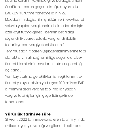
Kabine Kararını yayınladığı ve bu değişikliklerin 1 
Ocak’tan itibaren geçerli olduğu duyuruldu.
BAE KDV Yürütme Yönetmeliğinin 72. 
Maddesinin değiştirilmiş hükümleri ile e-ticaret 
yoluyla yapılan vergilendirilebilir tedarikler için 
özel kayıt tutma gerekliliklerinin getirildiği 
söylendi. E-ticaret yoluyla vergilendirilebilir 
tedarik yapan vergiye tabi kişilerin, 1 
Temmuz’dan itibaren (eşik gereksinimlerine tabi 
olarak), arzın alındığı emirliğe dayalı olarak e-
ticaret işlemlerinin kayıtlarını tutması gerektiği 
açıklandı.
Yeni kayıt tutma gereklilikleri işin eşik tanımı, e-
ticaret yoluyla takvim yılı başına 100 milyon BAE 
dirhemini aşan vergiye tabi mallar yapan 
vergiye tabi kişiler için geçerlidir şeklinde 
tanımlandı.
Yürürlük tarihi ve süre
31 Aralık 2022 tarihinde sona eren takvim yılında 
e-ticaret yoluyla yaptığı vergilendirilebilir arzı 