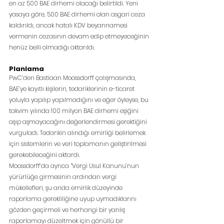
en az 500 BAE dirhemi olacağı belirtildi. Yeni 
yasaya göre, 500 BAE dirhemi olan asgari ceza 
kaldırıldı, ancak hatalı KDV beyannamesi 
vermenin cezasının devam edip etmeyeceğinin 
henüz belli olmadığı aktarıldı.
Planlama
PwC’den Bastiaan Moossdorff çalışmasında, 
BAE’ye kayıtlı kişilerin, tedariklerinin e-ticaret 
yoluyla yapılıp yapılmadığını ve eğer öyleyse, bu 
takvim yılında 100 milyon BAE dirhemi eşiğini 
aşıp aşmayacağını değerlendirmesi gerektiğini 
vurguladı. Tedarikin alındığı emirliği belirlemek 
için sistemlerin ve veri toplamanın geliştirilmesi 
gerekebileceğini aktardı.
Moossdorff’da ayrıca “Vergi Usul Kanunu’nun 
yürürlüğe girmesinin ardından vergi 
mükellefleri, şu anda emirlik düzeyinde 
raporlama gerekliliğine uyup uymadıklarını 
gözden geçirmeli ve herhangi bir yanlış 
raporlamayı düzeltmek için gönüllü bir 