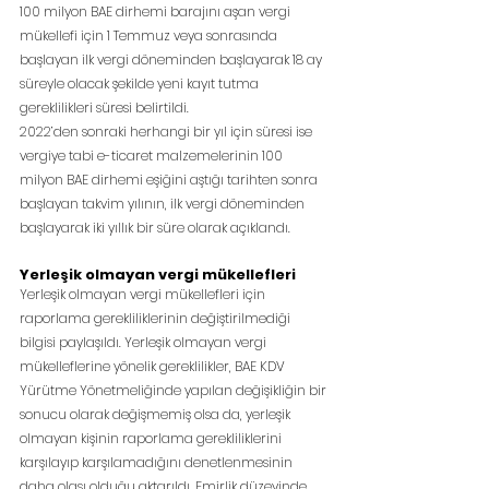
100 milyon BAE dirhemi barajını aşan vergi 
mükellefi için 1 Temmuz veya sonrasında 
başlayan ilk vergi döneminden başlayarak 18 ay 
süreyle olacak şekilde yeni kayıt tutma 
gereklilikleri süresi belirtildi.
2022’den sonraki herhangi bir yıl için süresi ise 
vergiye tabi e-ticaret malzemelerinin 100 
milyon BAE dirhemi eşiğini aştığı tarihten sonra 
başlayan takvim yılının, ilk vergi döneminden 
başlayarak iki yıllık bir süre olarak açıklandı.
Yerleşik olmayan vergi mükellefleri
Yerleşik olmayan vergi mükellefleri için 
raporlama gerekliliklerinin değiştirilmediği 
bilgisi paylaşıldı. Yerleşik olmayan vergi 
mükelleflerine yönelik gereklilikler, BAE KDV 
Yürütme Yönetmeliğinde yapılan değişikliğin bir 
sonucu olarak değişmemiş olsa da, yerleşik 
olmayan kişinin raporlama gerekliliklerini 
karşılayıp karşılamadığını denetlenmesinin 
daha olası olduğu aktarıldı. Emirlik düzeyinde 