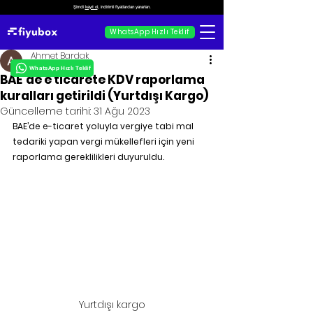
Şimdi
kayıt ol
, indirimli fiyatlardan yararlan.
WhatsApp Hızlı Teklif
Ahmet Bardak
WhatsApp Hızlı Teklif
BAE’de e ticarete KDV raporlama
kuralları getirildi (Yurtdışı Kargo)
Güncelleme tarihi:
31 Ağu 2023
BAE’de e-ticaret yoluyla vergiye tabi mal 
tedariki yapan vergi mükellefleri için yeni 
raporlama gereklilikleri duyuruldu. 
Yurtdışı kargo