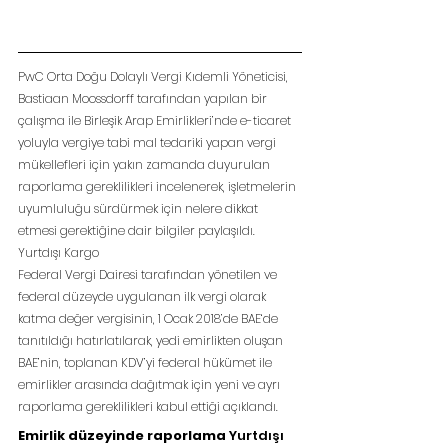
PwC Orta Doğu Dolaylı Vergi Kıdemli Yöneticisi, 
Bastiaan Moossdorff tarafından yapılan bir 
çalışma ile Birleşik Arap Emirlikleri’nde e-ticaret 
yoluyla vergiye tabi mal tedariki yapan vergi 
mükellefleri için yakın zamanda duyurulan 
raporlama gereklilikleri incelenerek, işletmelerin 
uyumluluğu sürdürmek için nelere dikkat 
etmesi gerektiğine dair bilgiler paylaşıldı. 
Yurtdışı Kargo
Federal Vergi Dairesi tarafından yönetilen ve 
federal düzeyde uygulanan ilk vergi olarak 
katma değer vergisinin, 1 Ocak 2018’de BAE‘de 
tanıtıldığı hatırlatılarak, yedi emirlikten oluşan 
BAE’nin, toplanan KDV’yi federal hükümet ile 
emirlikler arasında dağıtmak için yeni ve ayrı 
raporlama gereklilikleri kabul ettiği açıklandı.
Emirlik düzeyinde raporlama 
Yurtdışı 