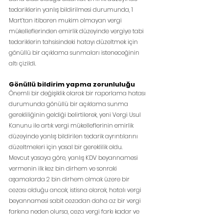
tedariklerin yanlış bildirilmesi durumunda, 1 
Mart’tan itibaren mukim olmayan vergi 
mükelleflerinden emirlik düzeyinde vergiye tabi 
tedariklerin tahsisindeki hatayı düzeltmek için 
gönüllü bir açıklama sunmaları isteneceğinin 
altı çizildi.
Gönüllü bildirim yapma zorunluluğu
Önemli bir değişiklik olarak bir raporlama hatası 
durumunda gönüllü bir açıklama sunma 
gerekliliğinin geldiği belirtilerek, yeni Vergi Usul 
Kanunu ile artık vergi mükelleflerinin emirlik 
düzeyinde yanlış bildirilen tedarik ayrıntılarını 
düzeltmeleri için yasal bir gereklilik oldu.
Mevcut yasaya göre, yanlış KDV beyannamesi 
vermenin ilk kez bin dirhem ve sonraki 
aşamalarda 2 bin dirhem olmak üzere bir 
cezası olduğu ancak, istisna olarak, hatalı vergi 
beyannamesi sabit cezadan daha az bir vergi 
farkına neden olursa, ceza vergi farkı kadar ve 