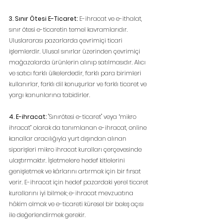
3. Sınır Ötesi E-Ticaret:
 E-ihracat ve e-ithalat, 
sınır ötesi e-ticaretin temel kavramlarıdır. 
Uluslararası pazarlarda çevrimiçi ticari 
işlemlerdir. Ulusal sınırlar üzerinden çevrimiçi 
mağazalarda ürünlerin alınıp satılmasıdır. Alıcı 
ve satıcı farklı ülkelerdedir, farklı para birimleri 
kullanırlar, farklı dil konuşurlar ve farklı ticaret ve 
yargı kanunlarına tabidirler.
4. E-ihracat: 
"Sınırötesi e-ticaret" veya “mikro 
ihracat” olarak da tanımlanan e-ihracat, online 
kanallar aracılığıyla yurt dışından alınan 
siparişleri mikro ihracat kuralları çerçevesinde 
ulaştırmaktır. İşletmelere hedef kitlelerini 
genişletmek ve kârlarını artırmak için bir fırsat 
verir. E-ihracat için hedef pazardaki yerel ticaret 
kurallarını iyi bilmek; e-ihracat mevzuatına 
hâkim olmak ve e-ticareti küresel bir bakış açısı 
ile değerlendirmek gerekir.