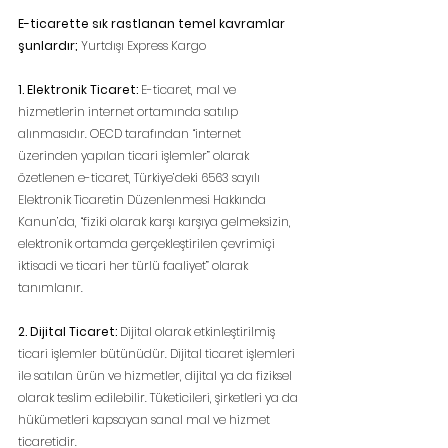
E-ticarette sık rastlanan temel kavramlar 
şunlardır; 
Yurtdışı Express Kargo
1. Elektronik Ticaret:
 E-ticaret, mal ve 
hizmetlerin internet ortamında satılıp 
alınmasıdır. OECD tarafından “internet 
üzerinden yapılan ticari işlemler” olarak 
özetlenen e-ticaret, Türkiye’deki 6563 sayılı 
Elektronik Ticaretin Düzenlenmesi Hakkında 
Kanun’da, “fiziki olarak karşı karşıya gelmeksizin, 
elektronik ortamda gerçekleştirilen çevrimiçi 
iktisadi ve ticari her türlü faaliyet” olarak 
tanımlanır.
2. Dijital Ticaret:
 Dijital olarak etkinleştirilmiş 
ticari işlemler bütünüdür. Dijital ticaret işlemleri 
ile satılan ürün ve hizmetler, dijital ya da fiziksel 
olarak teslim edilebilir. Tüketicileri, şirketleri ya da 
hükümetleri kapsayan sanal mal ve hizmet 
ticaretidir.