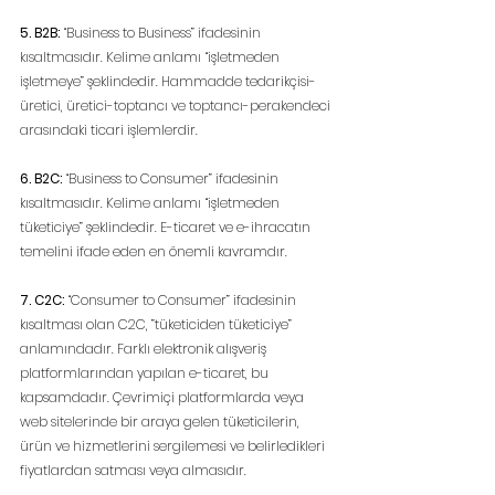
5. B2B:
 “Business to Business” ifadesinin 
kısaltmasıdır. Kelime anlamı “işletmeden 
işletmeye” şeklindedir. Hammadde tedarikçisi-
üretici, üretici-toptancı ve toptancı-perakendeci 
arasındaki ticari işlemlerdir.
6. B2C: 
“Business to Consumer” ifadesinin 
kısaltmasıdır. Kelime anlamı “işletmeden 
tüketiciye” şeklindedir. E-ticaret ve e-ihracatın 
temelini ifade eden en önemli kavramdır.
7. C2C:
 “Consumer to Consumer” ifadesinin 
kısaltması olan C2C, ”tüketiciden tüketiciye” 
anlamındadır. Farklı elektronik alışveriş 
platformlarından yapılan e-ticaret, bu 
kapsamdadır. Çevrimiçi platformlarda veya 
web sitelerinde bir araya gelen tüketicilerin, 
ürün ve hizmetlerini sergilemesi ve belirledikleri 
fiyatlardan satması veya almasıdır.