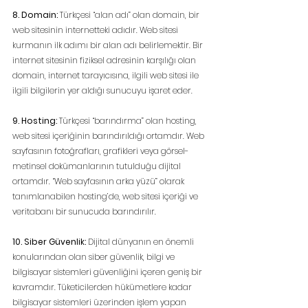
8. Domain: 
Türkçesi “alan adı” olan domain, bir 
web sitesinin internetteki adıdır. Web sitesi 
kurmanın ilk adımı bir alan adı belirlemektir. Bir 
internet sitesinin fiziksel adresinin karşılığı olan 
domain, internet tarayıcısına, ilgili web sitesi ile 
ilgili bilgilerin yer aldığı sunucuyu işaret eder.
9. Hosting: 
Türkçesi “barındırma” olan hosting, 
web sitesi içeriğinin barındırıldığı ortamdır. Web 
sayfasının fotoğrafları, grafikleri veya görsel-
metinsel dokümanlarının tutulduğu dijital 
ortamdır. “Web sayfasının arka yüzü” olarak 
tanımlanabilen hosting’de, web sitesi içeriği ve 
veritabanı bir sunucuda barındırılır.
10. Siber Güvenlik:
 Dijital dünyanın en önemli 
konularından olan siber güvenlik, bilgi ve 
bilgisayar sistemleri güvenliğini içeren geniş bir 
kavramdır. Tüketicilerden hükümetlere kadar 
bilgisayar sistemleri üzerinden işlem yapan 