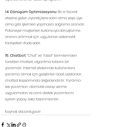
14. Dönüşüm Optimizasyonu:
 Bir e-ticaret 
sitesine gelen ziyaretçilere satın alma veya üye 
olma gibi işlemleri yapmasını sağlama oranıdır. 
Potansiyel müşterileri kullanıcıya dönüştürme 
oranını artırmak için uygulanan sistematik 
faaliyetleri ifade eder.
15. Chatbot:
 “Chat” ve “robot” terimlerinden 
türetilen chatbot, algoritma tabanlı bir 
yazılımdır. İnternet sitelerinde kullanıcılara 
yardımcı olmak için geliştirilen basit asistanlar, 
chatbot kapsamında değerlendirilir. Yardımcı 
ses yazılımları, otomatik cevap verme 
uygulamaları ve canlı destek yazılımlarını 
içeren yapay zeka tasarımlarıdır.
Kaynak: eticaret.gov.tr