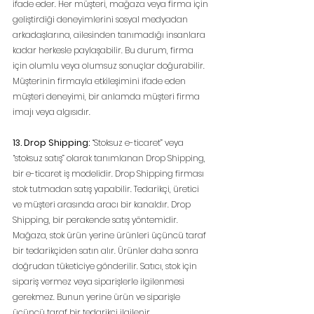
ifade eder. Her müşteri, mağaza veya firma için 
geliştirdiği deneyimlerini sosyal medyadan 
arkadaşlarına, ailesinden tanımadığı insanlara 
kadar herkesle paylaşabilir. Bu durum, firma 
için olumlu veya olumsuz sonuçlar doğurabilir. 
Müşterinin firmayla etkileşimini ifade eden 
müşteri deneyimi, bir anlamda müşteri firma 
imajı veya algısıdır.
13. Drop Shipping: 
“Stoksuz e-ticaret” veya 
“stoksuz satış” olarak tanımlanan Drop Shipping, 
bir e-ticaret iş modelidir. Drop Shipping firması 
stok tutmadan satış yapabilir. Tedarikçi, üretici 
ve müşteri arasında aracı bir kanaldır. Drop 
Shipping, bir perakende satış yöntemidir. 
Mağaza, stok ürün yerine ürünleri üçüncü taraf 
bir tedarikçiden satın alır. Ürünler daha sonra 
doğrudan tüketiciye gönderilir. Satıcı, stok için 
sipariş vermez veya siparişlerle ilgilenmesi 
gerekmez. Bunun yerine ürün ve siparişle 
üçüncü taraf bir tedarikçi ilgilenir.