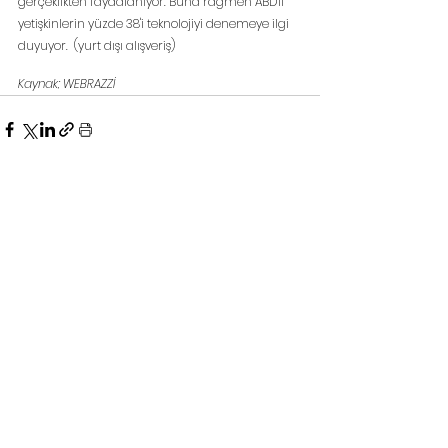
gerçeklikten faydalanıyor. Buna rağmen ABD'li 
yetişkinlerin yüzde 38'i teknolojiyi denemeye ilgi 
duyuyor.  (yurt dışı alışveriş)
Kaynak; WEBRAZZİ