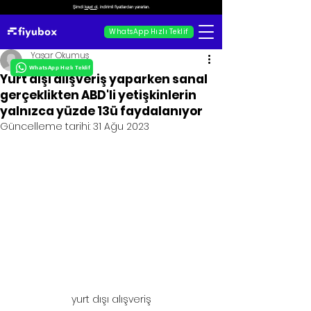
Şimdi
kayıt ol
, indirimli fiyatlardan yararlan.
WhatsApp Hızlı Teklif
Yaşar Okumuş
WhatsApp Hızlı Teklif
Yurt dışı alışveriş yaparken sanal
gerçeklikten ABD'li yetişkinlerin
yalnızca yüzde 13ü faydalanıyor
Güncelleme tarihi:
31 Ağu 2023
yurt dışı alışveriş