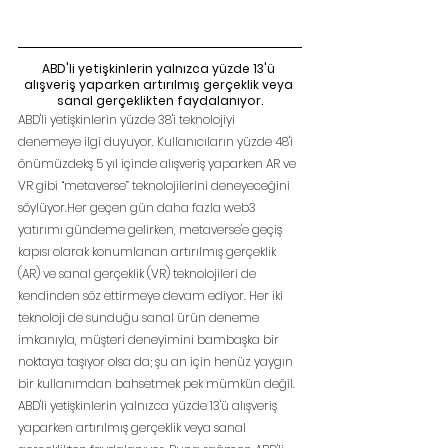
ABD'li yetişkinlerin yalnızca yüzde 13'ü 
alışveriş yaparken artırılmış gerçeklik veya 
sanal gerçeklikten faydalanıyor.
ABD'li yetişkinlerin yüzde 38'i teknolojiyi 
denemeye ilgi duyuyor. Kullanıcıların yüzde 48'i 
önümüzdekş 5 yıl içinde alışveriş yaparken AR ve 
VR gibi “metaverse” teknolojilerini deneyeceğini 
söylüyor.Her geçen gün daha fazla web3 
yatırımı gündeme gelirken, metaverse'e geçiş 
kapısı olarak konumlanan artırılmış gerçeklik 
(AR) ve sanal gerçeklik (VR) teknolojileri de 
kendinden söz ettirmeye devam ediyor. Her iki 
teknoloji de sunduğu sanal ürün deneme 
imkanıyla, müşteri deneyimini bambaşka bir 
noktaya taşıyor olsa da; şu an için henüz yaygın 
bir kullanımdan bahsetmek pek mümkün değil. 
ABD'li yetişkinlerin yalnızca yüzde 13'ü alışveriş 
yaparken artırılmış gerçeklik veya sanal 