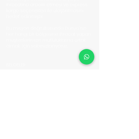
ihracatına aracılık etmeyi ve express
kargo seçenekleri ile ulaştırılmasını
hedef edinmiştir.
Bu misyon doğrultusunda Dünya'nın
her hangi bir bölgesine ihracat yapan
müşterilerimizin mutluluklarına ortak
olmak için sabırsızlanıyoruz.
BELGELER
Kullanıcı Sözleşmesi
Gizlilik Politikası & KVKK
Yasaklı Gönderiler
Sıkça Sorulan Sorular
İletişim
HİZMETLERİMİZ
Hava Yolu Express
Kara Yolu Express
Ticari Navlun