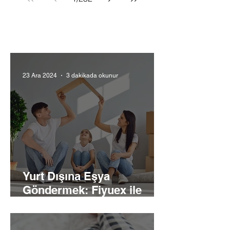
23 Ara 2024
3 dakikada okunur
Yurt Dışına Eşya
Göndermek: Fiyuex ile
Kolay ve Güvenli Taşıma