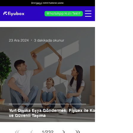
Şimdi
kayıt ol
, indirimli fiyatlardan yararlan.
WhatsApp Hızlı Teklif
23 Ara 2024
3 dakikada okunur
Yurt Dışına Eşya Göndermek: Fiyuex ile Kolay
ve Güvenli Taşıma
1
/
232