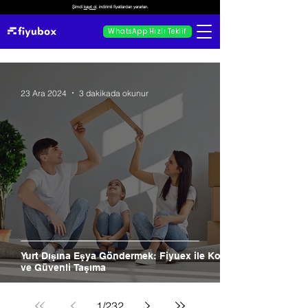
Şimdi
kayıt ol
, indirimli fiyatlardan yararlan.
WhatsApp Hızlı Teklif
23 Ara 2024
3 dakikada okunur
Yurt Dışına Eşya Göndermek: Fiyuex ile Kolay
ve Güvenli Taşıma
1
/
232