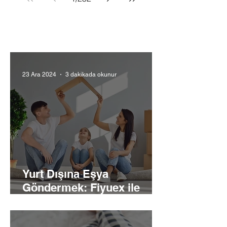
23 Ara 2024
3 dakikada okunur
Yurt Dışına Eşya
Göndermek: Fiyuex ile
Kolay ve Güvenli Taşıma