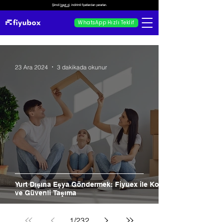
Şimdi
kayıt ol
, indirimli fiyatlardan yararlan.
WhatsApp Hızlı Teklif
23 Ara 2024
3 dakikada okunur
Yurt Dışına Eşya Göndermek: Fiyuex ile Kolay
ve Güvenli Taşıma
1
/
232