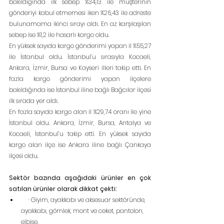
bakıldığında ilk sebep %34,13 ile müşterinin 
gönderiyi kabul etmemesi iken %26,43 ile adreste 
bulunamama ikinci sırayı aldı. En az karşılaşılan 
sebep ise %1,2 ile hasarlı kargo oldu.
En yüksek sayıda kargo gönderimi yapan il %55,27 
ile İstanbul oldu. İstanbul’u sırasıyla Kocaeli, 
Ankara, İzmir, Bursa ve Kayseri illeri takip etti. En 
fazla kargo gönderimi yapan ilçelere 
bakıldığında ise İstanbul iline bağlı Bağcılar ilçesi 
ilk sırada yer aldı.
En fazla sayıda kargo alan il %29,74 oranı ile yine 
İstanbul oldu. Ankara, İzmir, Bursa, Antalya ve 
Kocaeli, İstanbul’u takip etti. En yüksek sayıda 
kargo alan ilçe ise Ankara iline bağlı Çankaya 
ilçesi oldu.
Sektör bazında aşağıdaki ürünler en çok 
satılan ürünler olarak dikkat çekti:
     · Giyim, ayakkabı ve aksesuar sektöründe, 
ayakkabı, gömlek, mont ve ceket, pantolon, 
elbise.