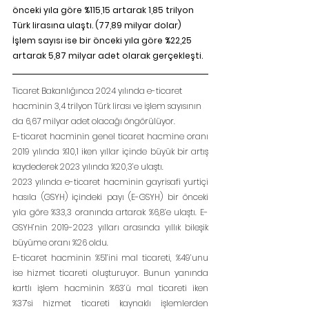
önceki yıla göre %115,15 artarak 1,85 trilyon 
Türk lirasına ulaştı. (77,89 milyar dolar) 
İşlem sayısı ise bir önceki yıla göre %22,25 
artarak 5,87 milyar adet olarak gerçekleşti.
Ticaret Bakanlığınca 2024 yılında e-ticaret 
hacminin 3,4 trilyon Türk lirası ve işlem sayısının 
da 6,67 milyar adet olacağı öngörülüyor.
E-ticaret hacminin genel ticaret hacmine oranı 
2019 yılında %10,1 iken yıllar içinde büyük bir artış 
kaydederek 2023 yılında %20,3’e ulaştı.
2023 yılında e-ticaret hacminin gayrisafi yurtiçi 
hasıla (GSYH) içindeki payı (E-GSYH) bir önceki 
yıla göre %33,3 oranında artarak %6,8’e ulaştı. E-
GSYH’nin 2019-2023 yılları arasında yıllık bileşik 
büyüme oranı %26 oldu.
E-ticaret hacminin %51’ini mal ticareti, %49’unu 
ise hizmet ticareti oluşturuyor. Bunun yanında 
kartlı işlem hacminin %63’ü mal ticareti iken 
%37’si hizmet ticareti kaynaklı işlemlerden 