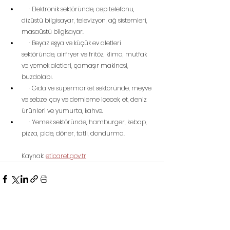
     · Elektronik sektöründe, cep telefonu, 
dizüstü bilgisayar, televizyon, ağ sistemleri, 
masaüstü bilgisayar.
     · Beyaz eşya ve küçük ev aletleri 
sektöründe, airfryer ve fritöz, klima, mutfak 
ve yemek aletleri, çamaşır makinesi, 
buzdolabı.
     · Gıda ve süpermarket sektöründe, meyve 
ve sebze, çay ve demleme içecek, et, deniz 
ürünleri ve yumurta, kahve.
     · Yemek sektöründe, hamburger, kebap, 
pizza, pide, döner, tatlı, dondurma.
Kaynak: 
eticaret.gov.tr