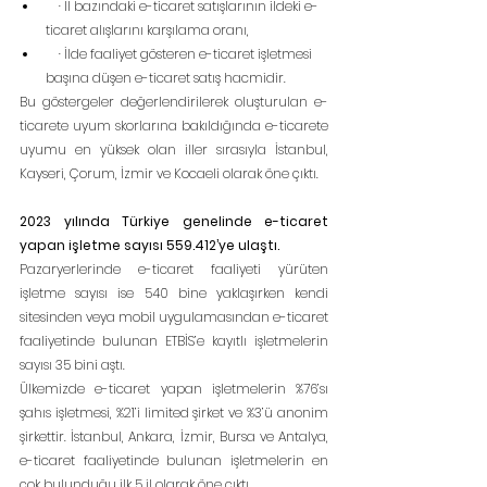
    · İl bazındaki e-ticaret satışlarının ildeki e-
ticaret alışlarını karşılama oranı,
    · İlde faaliyet gösteren e-ticaret işletmesi 
başına düşen e-ticaret satış hacmidir.
Bu göstergeler değerlendirilerek oluşturulan e-
ticarete uyum skorlarına bakıldığında e-ticarete 
uyumu en yüksek olan iller sırasıyla İstanbul, 
Kayseri, Çorum, İzmir ve Kocaeli olarak öne çıktı.
2023 yılında Türkiye genelinde e-ticaret 
yapan işletme sayısı 559.412’ye ulaştı.
Pazaryerlerinde e-ticaret faaliyeti yürüten 
işletme sayısı ise 540 bine yaklaşırken kendi 
sitesinden veya mobil uygulamasından e-ticaret 
faaliyetinde bulunan ETBİS’e kayıtlı işletmelerin 
sayısı 35 bini aştı.
Ülkemizde e-ticaret yapan işletmelerin %76’sı 
şahıs işletmesi, %21’i limited şirket ve %3’ü anonim 
şirkettir. İstanbul, Ankara, İzmir, Bursa ve Antalya, 
e-ticaret faaliyetinde bulunan işletmelerin en 
çok bulunduğu ilk 5 il olarak öne çıktı.