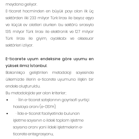
meydana geliyor.
E-ticaret hacminden en büyük payı alan ilk üç 
sektörden ilki 233 milyar Türk lirası ile beyaz eşya 
ve küçük ev aletleri olurken bu sektörü sırasıyla 
135 milyar Türk lirası ile elektronik ve 127 milyar 
Türk lirası ile giyim, ayakkabı ve aksesuar 
sektörleri izliyor.
E-ticarete uyum endeksine göre uyumu en 
yüksek ilimiz İstanbul.
Bakanlıkça geliştirilen metodoloji sayesinde 
ülkemizde illerin e-ticarete uyumuna ilişkin bir 
endeks oluşturuldu.
Bu metodolojide yer alan kriterler;
    · İlin e-ticaret satışlarının gayrisafi yurtiçi 
hasılaya oranı (e-GSYH),
   · İlde e-ticaret faaliyetinde bulunan 
işletme sayısının o ildeki toplam işletme 
sayısına oranı yani ildeki işletmelerin e-
ticarete entegrasyonu,