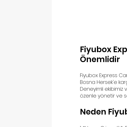
Fiyubox Expr
Önemlidir
Fiyubox Express Carg
Bosna Hersek'e karg
Deneyimli ekibimiz 
özenle yönetir ve so
Neden Fiyub