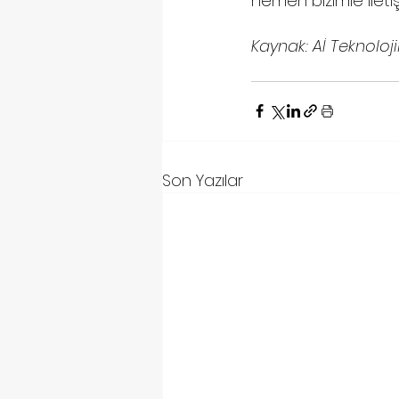
hemen bizimle ileti
Kaynak: Aİ Teknoloji
Son Yazılar