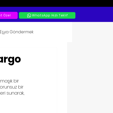
at Özel
WhatsApp Hızlı Teklif
a Eşya Göndermek
argo
aşık bir 
orunsuz bir 
eri sunarak, 