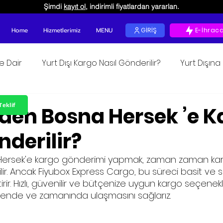
Şimdi
kayıt ol
, indirimli fiyatlardan yararlan.
Home
Hizmetlerimiz
MENU
GİRİŞ
E-İhrac
ğe Dair
Yurt Dışı Kargo Nasıl Gönderilir?
Yurt Dışın
unur
Teklif
’den Bosna Hersek ’e K
nderilir?
Hersek'e kargo gönderimi yapmak, zaman zaman karm
lir. Ancak Fiyubox Express Cargo, bu süreci basit ve s
ir. Hızlı, güvenilir ve bütçenize uygun kargo seçenekl
üvende ve zamanında ulaşmasını sağlarız.