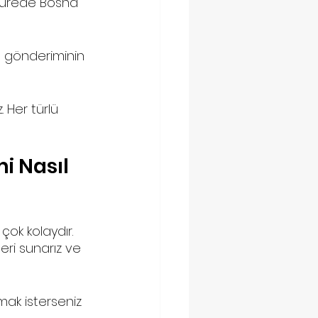
a sürede Bosna 
o gönderiminin 
 Her türlü 
i Nasıl 
ok kolaydır. 
ri sunarız ve 
mak isterseniz 