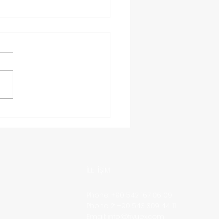
iye’den Malta ’ya
o Nasıl Gönderilir?
İLETİŞİM
Phone: +90 542 167 06 09
Phone 2: +90 543 309 44 11
Email:
info@fiyuex.com