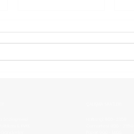
Türkiye’den Moldova ’ya
Türk
Kargo Nasıl Gönderilir?
Karg
ER
ÇALIŞMA SAATLERİ
ıcı Sözleşmesi
Hafta İçi: 9:00- 23:59
 Politikası & KVKK
​​Cumartesi: 9:00 - 23:59
ı Gönderiler
​Pazar: 9:00 - 14:00