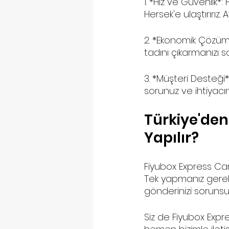
1. *Hız ve Güvenlik*
Hersek'e ulaştırırız. 
2. *Ekonomik Çözüml
tadını çıkarmanızı sa
3. *Müşteri Desteği*
sorunuz ve ihtiyacın
Türkiye'den
Yapılır?
Fiyubox Express Car
Tek yapmanız gereke
gönderinizi sorunsuz
Siz de Fiyubox Expr