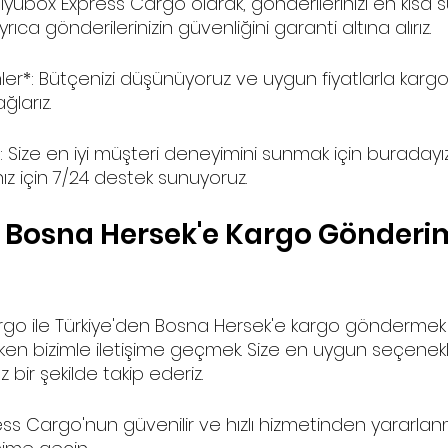
: Fiyubox Express Cargo olarak, gönderilerinizi en kıs
Ayrıca gönderilerinizin güvenliğini garanti altına alırız.
er*: Bütçenizi düşünüyoruz ve uygun fiyatlarla karg
ğlarız.
: Size en iyi müşteri deneyimini sunmak için buradayız.
ız için 7/24 destek sunuyoruz.
 Bosna Hersek'e Kargo Gönderim
go ile Türkiye'den Bosna Hersek'e kargo göndermek ç
n bizimle iletişime geçmek. Size en uygun seçenekle
 bir şekilde takip ederiz.
ess Cargo'nun güvenilir ve hızlı hizmetinden yararlan