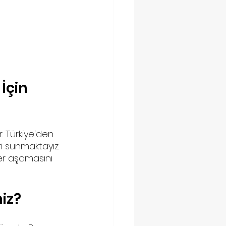
İçin 
. Türkiye'den 
i sunmaktayız. 
er aşamasını 
iz?