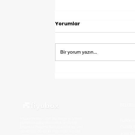
Yorumlar
Bir yorum yazın...
Türkiye’den Sirbistan ’a
Kargo Nasıl Gönderilir?
BELGEL
Fiyubox Express - Yurt Dışı Kargo ve Lojistik
Kullan
Hizmetleri
genç ve dinamik bir Türkiye
Gizlilik
projesidir. Projemiz Türkiye'de üretilen yerli
markaların D
ünya'ya ihracatına aracılık
Yasakl