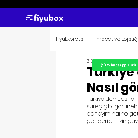
FiyuExpress
İhracat ve Lojisti
3 Eyl 2023
1 dakikada ok
WhatsApp Hızlı 
Türkiye
Nasıl gö
Türkiye'den Bosna 
süreç gibi görünebi
deneyim haline getir
gönderilerinizin g