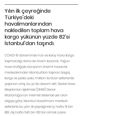
Yılın ilk çeyreğinde 
Türkiye'deki 
havalimanlarından 
nakledilen toplam hava 
kargo yükünün yüzde 82'si 
İstanbul'dan taşındı.
COVID-19 döneminde hızlı ve kolay hava kargo 
taşımacılığı daha da önem kazandı. Yoğun 
hava trafiğiyle dünyanın önemli havacılık 
merkezlerinden İstanbul'dan taşınan bagaj, 
kargo ve posta yükü miktarı ile ticari seferlerde 
yaşanan artış, bu yıl da devam etti. Devlet Hava 
Meydanları İşletmesi (DHMİ) Genel 
Müdürlüğünün internet sitesinde yer alan 
bilgiye göre, İstanbul Havalimanı merkezli 
seferlerle bu yılın ilk çeyreğinde iç hatta 51 bin 
881, dış hatta 543 bin 613 ton olmak üzere 