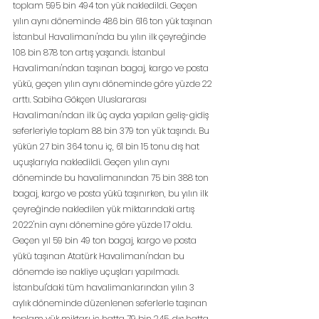
toplam 595 bin 494 ton yük nakledildi. Geçen 
yılın aynı döneminde 486 bin 616 ton yük taşınan 
İstanbul Havalimanı'nda bu yılın ilk çeyreğinde 
108 bin 878 ton artış yaşandı. İstanbul 
Havalimanı'ndan taşınan bagaj, kargo ve posta 
yükü, geçen yılın aynı döneminde göre yüzde 22 
arttı. Sabiha Gökçen Uluslararası 
Havalimanı'ndan ilk üç ayda yapılan geliş-gidiş 
seferleriyle toplam 88 bin 379 ton yük taşındı. Bu 
yükün 27 bin 364 tonu iç, 61 bin 15 tonu dış hat 
uçuşlarıyla nakledildi. Geçen yılın aynı 
döneminde bu havalimanından 75 bin 388 ton 
bagaj, kargo ve posta yükü taşınırken, bu yılın ilk 
çeyreğinde nakledilen yük miktarındaki artış 
2022'nin aynı dönemine göre yüzde 17 oldu. 
Geçen yıl 59 bin 49 ton bagaj, kargo ve posta 
yükü taşınan Atatürk Havalimanı'ndan bu 
dönemde ise nakliye uçuşları yapılmadı. 
İstanbul'daki tüm havalimanlarından yılın 3 
aylık döneminde düzenlenen seferlerle taşınan 
toplam yük miktarı iç hatta 79 bin 245, dış hatta 