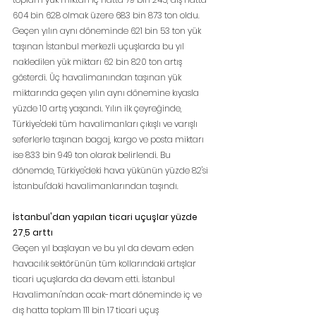
604 bin 628 olmak üzere 683 bin 873 ton oldu. 
Geçen yılın aynı döneminde 621 bin 53 ton yük 
taşınan İstanbul merkezli uçuşlarda bu yıl 
nakledilen yük miktarı 62 bin 820 ton artış 
gösterdi. Üç havalimanından taşınan yük 
miktarında geçen yılın aynı dönemine kıyasla 
yüzde 10 artış yaşandı. Yılın ilk çeyreğinde, 
Türkiye'deki tüm havalimanları çıkışlı ve varışlı 
seferlerle taşınan bagaj, kargo ve posta miktarı 
ise 833 bin 949 ton olarak belirlendi. Bu 
dönemde, Türkiye'deki hava yükünün yüzde 82'si 
İstanbul'daki havalimanlarından taşındı.
İstanbul'dan yapılan ticari uçuşlar yüzde 
27,5 arttı
Geçen yıl başlayan ve bu yıl da devam eden 
havacılık sektörünün tüm kollarındaki artışlar 
ticari uçuşlarda da devam etti. İstanbul 
Havalimanı'ndan ocak-mart döneminde iç ve 
dış hatta toplam 111 bin 17 ticari uçuş 