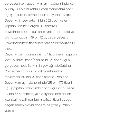
gerçekleşirken, geçen yılın aynı döneminde ise 
bu sayı 80 bin 816 oldu. Havalimanındaki ticari 
uçuşlar bu sene aynı dönemde yüzde 37 arttı. 
Geçen yıl ilk çeyrekte 43 bin 252 ticari sefer 
yapılan Sabiha Gökçen Uluslararası 
Havalimanı'ndan, bu sene aynı dönemde iç ve 
dış hatta toplam 49 bin 12 uçuş gerçekleşti. 
Havalimanında ticari seferlerdeki artış yüzde 13 
oldu.
Geçen yıl aynı dönemde 1404 ticari sefer yapılan 
Atatürk Havalimanı'nda ise bu yıl ticari uçuş 
gerçekleşmedi. Bu yılın ilk çeyreğinde Sabiha 
Gökçen ve İstanbul havalimanlarından 
toplamda 160 bin 29 ticari sefer düzenlendi. 
Geçen yılın aynı döneminde 125 bin 472 ticari 
uçuş yapılan İstanbul'da ticari uçuşlar bu sene 
34 bin 557 artarken, yılın 3 ayında icra edilen 
İstanbul havalimanları merkezli ticari uçuşlar 
geçen senenin aynı dönemine göre yüzde 27,5 
yükseldi.