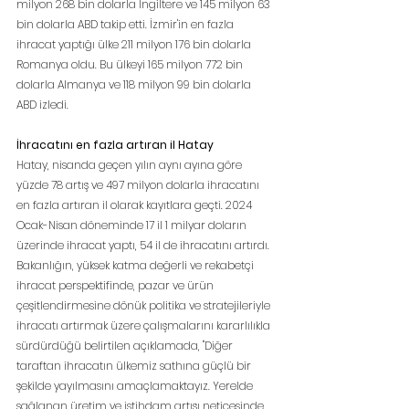
milyon 268 bin dolarla İngiltere ve 145 milyon 63 
bin dolarla ABD takip etti. İzmir'in en fazla 
ihracat yaptığı ülke 211 milyon 176 bin dolarla 
Romanya oldu. Bu ülkeyi 165 milyon 772 bin 
dolarla Almanya ve 118 milyon 99 bin dolarla 
ABD izledi.
İhracatını en fazla artıran il Hatay
Hatay, nisanda geçen yılın aynı ayına göre 
yüzde 78 artış ve 497 milyon dolarla ihracatını 
en fazla artıran il olarak kayıtlara geçti. 2024 
Ocak-Nisan döneminde 17 il 1 milyar doların 
üzerinde ihracat yaptı, 54 il de ihracatını artırdı. 
Bakanlığın, yüksek katma değerli ve rekabetçi 
ihracat perspektifinde, pazar ve ürün 
çeşitlendirmesine dönük politika ve stratejileriyle 
ihracatı artırmak üzere çalışmalarını kararlılıkla 
sürdürdüğü belirtilen açıklamada, "Diğer 
taraftan ihracatın ülkemiz sathına güçlü bir 
şekilde yayılmasını amaçlamaktayız. Yerelde 
sağlanan üretim ve istihdam artışı neticesinde 