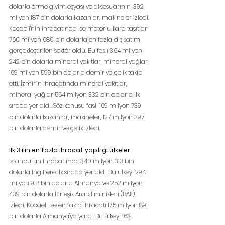
dolarla örme giyim eşyası ve aksesuarının, 392 
milyon 187 bin dolarla kazanlar, makineler izledi. 
Kocaeli'nin ihracatında ise motorlu kara taşıtları 
760 milyon 680 bin dolarla en fazla dış satım 
gerçekleştirilen sektör oldu. Bu faslı 364 milyon 
242 bin dolarla mineral yakıtlar, mineral yağlar, 
169 milyon 599 bin dolarla demir ve çelik takip 
etti. İzmir'in ihracatında mineral yakıtlar, 
mineral yağlar 554 milyon 332 bin dolarla ilk 
sırada yer aldı. Söz konusu faslı 169 milyon 739 
bin dolarla kazanlar, makineler, 127 milyon 397 
bin dolarla demir ve çelik izledi.
İlk 3 ilin en fazla ihracat yaptığı ülkeler
İstanbul'un ihracatında, 340 milyon 313 bin 
dolarla İngiltere ilk sırada yer aldı. Bu ülkeyi 294 
milyon 918 bin dolarla Almanya ve 252 milyon 
439 bin dolarla Birleşik Arap Emirlikleri (BAE) 
izledi. Kocaeli ise en fazla ihracatı 175 milyon 891 
bin dolarla Almanya'ya yaptı. Bu ülkeyi 163 