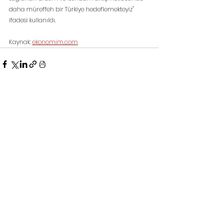
daha müreffeh bir Türkiye hedeflemekteyiz" 
ifadesi kullanıldı.
Kaynak: 
ekonomim.com