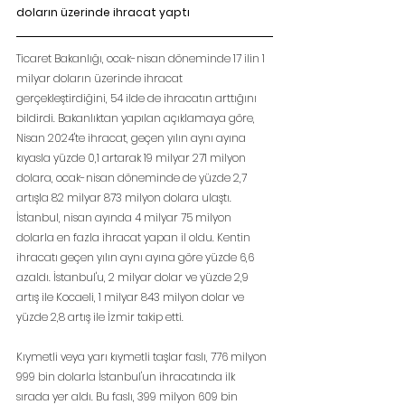
doların üzerinde ihracat yaptı
Ticaret Bakanlığı, ocak-nisan döneminde 17 ilin 1 
milyar doların üzerinde ihracat 
gerçekleştirdiğini, 54 ilde de ihracatın arttığını 
bildirdi. Bakanlıktan yapılan açıklamaya göre, 
Nisan 2024'te ihracat, geçen yılın aynı ayına 
kıyasla yüzde 0,1 artarak 19 milyar 271 milyon 
dolara, ocak-nisan döneminde de yüzde 2,7 
artışla 82 milyar 873 milyon dolara ulaştı. 
İstanbul, nisan ayında 4 milyar 75 milyon 
dolarla en fazla ihracat yapan il oldu. Kentin 
ihracatı geçen yılın aynı ayına göre yüzde 6,6 
azaldı. İstanbul'u, 2 milyar dolar ve yüzde 2,9 
artış ile Kocaeli, 1 milyar 843 milyon dolar ve 
yüzde 2,8 artış ile İzmir takip etti.
Kıymetli veya yarı kıymetli taşlar faslı, 776 milyon 
999 bin dolarla İstanbul'un ihracatında ilk 
sırada yer aldı. Bu faslı, 399 milyon 609 bin 