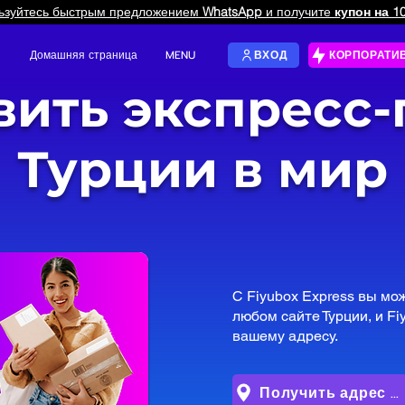
ьзуйтесь быстрым предложением
WhatsApp
и получите
купон на 1
Домашняя страница
MENU
ВХОД
ить экспресс-
Турции в мир
С Fiyubox Express вы мо
любом сайте Турции, и Fi
вашему адресу.
Получить адрес для покупок