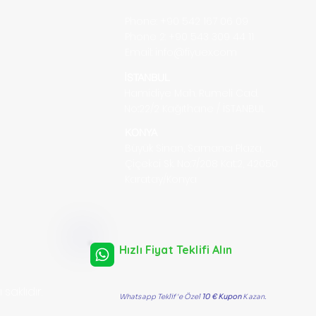
Phone: +90 542 167 06 09
Phone 2: +90 543 309 44 11
Email:
info@fiyuex.com
İSTANBUL
Hamidiye Mah. Rumeli Cad.
No::22/2
Kağıthane / İSTANBUL
KONYA
Büyük Sinan, Samancı Plaza,
Çiçekci Sk. No:7/208 Kat:2, 42050
Karatay/Konya
Hızlı Fiyat Teklifi Alın
 saklıdır.
Whatsapp Teklif'e Özel
10 € Kupon
Kazan.