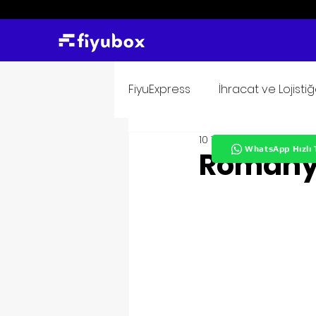
FiyuExpress
İhracat ve Lojisti
10 Tem 2024
2 dakikada
WhatsApp Hızlı 
Romanya