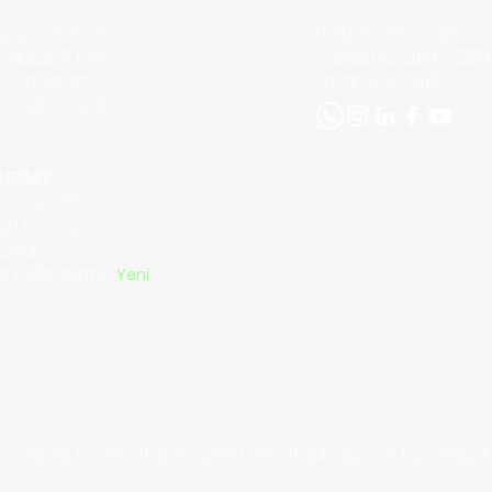
ıcı Sözleşmesi
Hafta İçi: 9:00- 23:59
 Politikası & KVKK
​​Cumartesi: 9:00 - 23:59
ı Gönderiler
​Pazar: 9:00 - 14:00
Sorulan Sorular
m
LERİMİZ
olu Express
olu Express
Navlun
riş Yönlendirme
Yeni
Powered by
www.fiyuex.com
/
www.fiyubox.com
Tü
m hakları