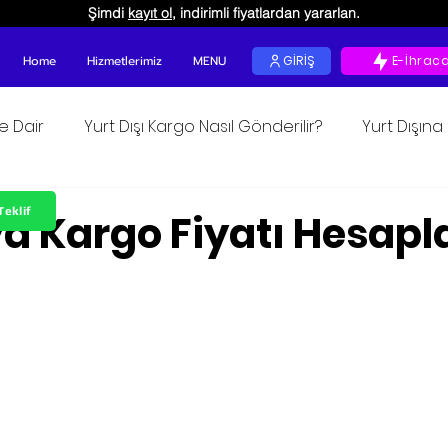
Şimdi
kayıt ol
, indirimli fiyatlardan yararlan.
Home
Hizmetlerimiz
MENU
GİRİŞ
E-İhrac
ğe Dair
Yurt Dışı Kargo Nasıl Gönderilir?
Yurt Dışın
 okunur
Teklif
 Kargo Fiyatı Hesap