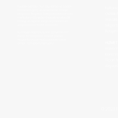
Fiyubox Express - Yurt Dışı Kargo ve Lojistik
Kullan
Hizmetleri
genç ve dinamik bir Türkiye
Gizlilik
projesidir. Projemiz Türkiye'de üretilen yerli
markaların D
ünya'ya ihracatına aracılık
Yasakl
etmeyi ve express kargo seçenekleri ile
Sıkça 
ulaştırılmasını hedef edinmiştir.
İletişi
Bu misyon doğrultusunda Dünya'nın her
hangi bir bölgesine ihracat yapan
müşterilerimizin mutluluklarına ortak
HİZMET
olmak için sabırsızlanıyoruz.
Hava Y
Kara Y
Ticari 
Alışve
© 2023 