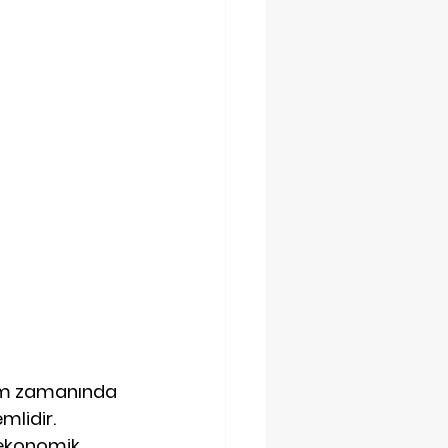
em zamanında 
lidir. 
 ekonomik 