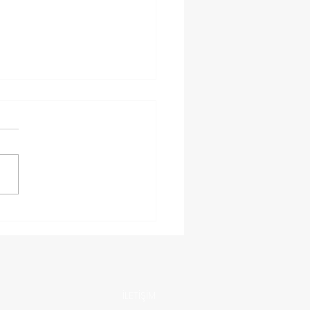
y hesabinizi Suspend
aktan koruyacak
lari
İLETİŞİM