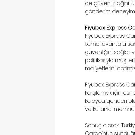
de güvenilir ağını k
gönderim deneyimi
Fiyubox Express Ca
Fiyubox Express Ca
temel avantaja sahi
güvenliğini sağlar v
politikasıyla müşter
maliyetlerini optimi
Fiyubox Express Carg
karşılamak için esn
kolayca gönderi olu
ve kullanıcı memnuniy
Sonuç olarak, Türk
Cargo'nun sunduğu ç