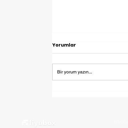
Yorumlar
Bir yorum yazın...
Yurt Dışına Eşya
Göndermek: Fiyuex ile
Kolay ve Güvenli Taşıma
BELGEL