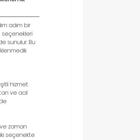
ım adım bir 
ı seçenekleri 
de sunulur. Bu 
eklenmedik 
tli hizmet 
tan ve acil 
lde 
r ve zaman 
 iki seçenekte 