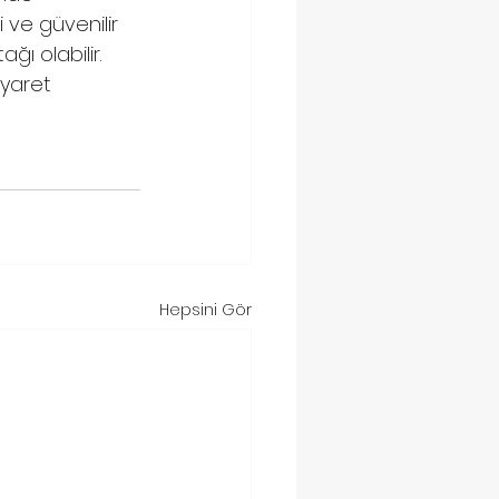
 ve güvenilir 
ğı olabilir. 
iyaret 
Hepsini Gör