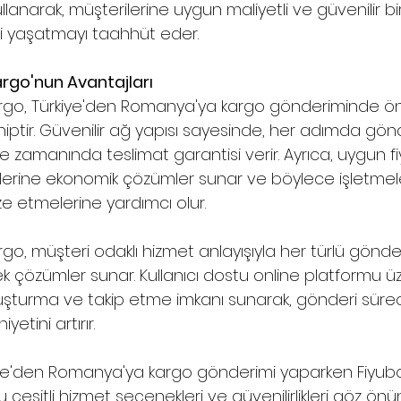
ullanarak, müşterilerine uygun maliyetli ve güvenilir bi
 yaşatmayı taahhüt eder.
rgo'nun Avantajları
rgo, Türkiye'den Romanya'ya kargo gönderiminde öne
ptir. Güvenilir ağ yapısı sayesinde, her adımda gönd
e zamanında teslimat garantisi verir. Ayrıca, uygun fi
ilerine ekonomik çözümler sunar ve böylece işletmeleri
ze etmelerine yardımcı olur.
o, müşteri odaklı hizmet anlayışıyla her türlü gönderi
ek çözümler sunar. Kullanıcı dostu online platformu ü
şturma ve takip etme imkanı sunarak, gönderi sürecini
etini artırır.
iye'den Romanya'ya kargo gönderimi yaparken Fiyubo
eşitli hizmet seçenekleri ve güvenilirlikleri göz ön