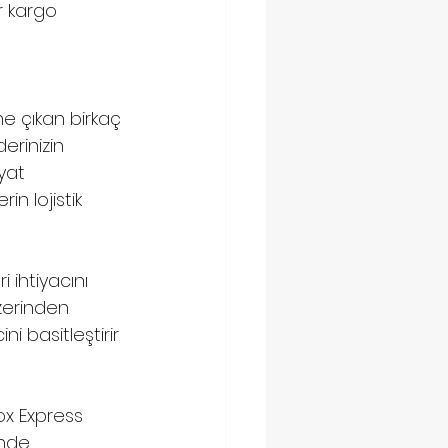
r kargo 
 çıkan birkaç 
erinizin 
yat 
n lojistik 
 ihtiyacını 
zerinden 
 basitleştirir 
x Express 
ünde 