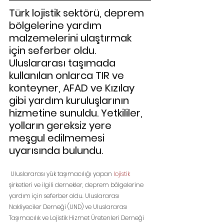
Türk lojistik sektörü, deprem 
bölgelerine yardım 
malzemelerini ulaştırmak 
için seferber oldu. 
Uluslararası taşımada 
kullanılan onlarca TIR ve 
konteyner, AFAD ve Kızılay 
gibi yardım kuruluşlarının 
hizmetine sunuldu. Yetkililer, 
yolların gereksiz yere 
meşgul edilmemesi 
uyarısında bulundu.
 Uluslararası yük taşımacılığı yapan 
lojistik
şirketleri ve ilgili dernekler, deprem bölgelerine 
yardım için seferber oldu. Uluslararası 
Nakliyeciler Derneği (UND) ve Uluslararası 
Taşımacılık ve Lojistik Hizmet Üretenleri Derneği 