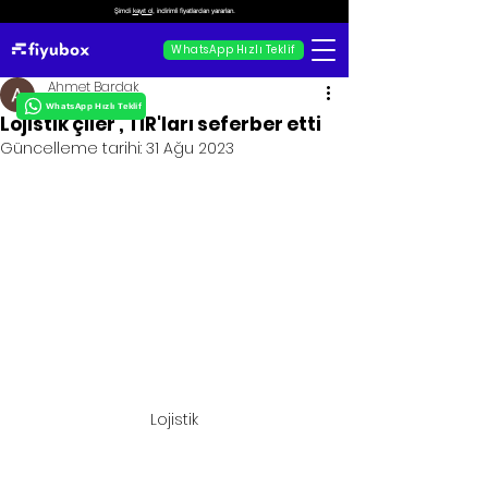
Şimdi
kayıt ol
, indirimli fiyatlardan yararlan.
WhatsApp Hızlı Teklif
Ahmet Bardak
WhatsApp Hızlı Teklif
Lojistik çiler , TIR'ları seferber etti
Güncelleme tarihi:
31 Ağu 2023
Lojistik