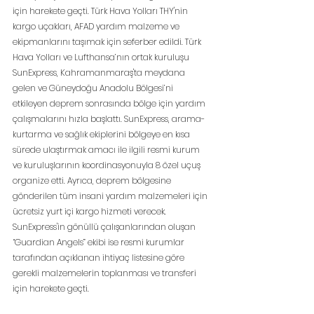
için harekete geçti. Türk Hava Yolları THY'nin 
kargo uçakları, AFAD yardım malzeme ve 
ekipmanlarını taşımak için seferber edildi. Türk 
Hava Yolları ve Lufthansa’nın ortak kuruluşu 
SunExpress, Kahramanmaraş'ta meydana 
gelen ve Güneydoğu Anadolu Bölgesi’ni 
etkileyen deprem sonrasında bölge için yardım 
çalışmalarını hızla başlattı. SunExpress, arama-
kurtarma ve sağlık ekiplerini bölgeye en kısa 
sürede ulaştırmak amacı ile ilgili resmi kurum 
ve kuruluşlarının koordinasyonuyla 8 özel uçuş 
organize etti. Ayrıca, deprem bölgesine 
gönderilen tüm insani yardım malzemeleri için 
ücretsiz yurt içi kargo hizmeti verecek. 
SunExpress'in gönüllü çalışanlarından oluşan 
“Guardian Angels” ekibi ise resmi kurumlar 
tarafından açıklanan ihtiyaç listesine göre 
gerekli malzemelerin toplanması ve transferi 
için harekete geçti.