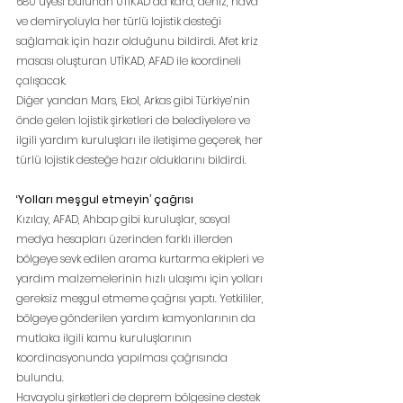
680 üyesi bulunan UTİKAD da kara, deniz, hava 
ve demiryoluyla her türlü lojistik desteği 
sağlamak için hazır olduğunu bildirdi. Afet kriz 
masası oluşturan UTİKAD, AFAD ile koordineli 
çalışacak.
Diğer yandan Mars, Ekol, Arkas gibi Türkiye’nin 
önde gelen lojistik şirketleri de belediyelere ve 
ilgili yardım kuruluşları ile iletişime geçerek, her 
türlü lojistik desteğe hazır olduklarını bildirdi.
‘Yolları meşgul etmeyin’ çağrısı
Kızılay, AFAD, Ahbap gibi kuruluşlar, sosyal 
medya hesapları üzerinden farklı illerden 
bölgeye sevk edilen arama kurtarma ekipleri ve 
yardım malzemelerinin hızlı ulaşımı için yolları 
gereksiz meşgul etmeme çağrısı yaptı. Yetkililer, 
bölgeye gönderilen yardım kamyonlarının da 
mutlaka ilgili kamu kuruluşlarının 
koordinasyonunda yapılması çağrısında 
bulundu.
Havayolu şirketleri de deprem bölgesine destek 