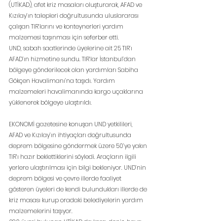
(UTİKAD), afet kriz masaları oluşturarak, AFAD ve 
Kızılay’ın talepleri doğrultusunda uluslararası 
çalışan TIR’larını ve konteynerleri yardım 
malzemesi taşınması için seferber etti.
UND, sabah saatlerinde üyelerine ait 25 TIR’ı 
AFAD’ın hizmetine sundu. TIR’lar İstanbul’dan 
bölgeye gönderilecek olan yardımları Sabiha 
Gökçen Havalimanı’na taşıdı. Yardım 
malzemeleri havalimanında kargo uçaklarına 
yüklenerek bölgeye ulaştırıldı.
EKONOMİ gazetesine konuşan UND yetkilileri, 
AFAD ve Kızılay’ın ihtiyaçları doğrultusunda 
deprem bölgesine göndermek üzere 50’ye yakın 
TIR’ı hazır beklettiklerini söyledi. Araçların ilgili 
yerlere ulaştırılması için bilgi bekleniyor. UND’nin 
deprem bölgesi ve çevre illerde faaliyet 
gösteren üyeleri de kendi bulundukları illerde de 
kriz masası kurup oradaki belediyelerin yardım 
malzemelerini taşıyor.