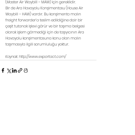
(Master Air Waybill – MAW) için gereklidir.
Bir de Ara Havayolu Konşimentosu (House Air 
Waybill – HAW) vardır. Bu konşimento malın 
freight forwarder’a teslim edildiğine dair bir 
çeşit tutanak işlevi görür ve bir taşıma belgesi 
olarak işlem görmediği için de taşıyıcının Ara 
Havayolu konşimentosuna konu olan malın 
taşımasıyla ilgili sorumluluğu yoktur.
Kaynak: http://www.exportact.com/