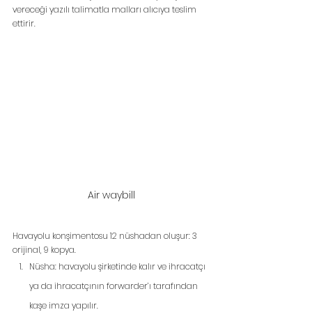
vereceği yazılı talimatla malları alıcıya teslim 
ettirir.
Air waybill
Havayolu konşimentosu 12 nüshadan oluşur: 3 
orijinal, 9 kopya.
Nüsha: havayolu şirketinde kalır ve ihracatçı 
ya da ihracatçının forwarder’ı tarafından 
kaşe imza yapılır.