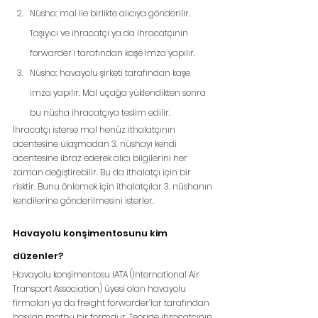
Nüsha: mal ile birlikte alıcıya gönderilir. 
Taşıyıcı ve ihracatçı ya da ihracatçının 
forwarder’ı tarafından kaşe imza yapılır.
Nüsha: havayolu şirketi tarafından kaşe 
imza yapılır. Mal uçağa yüklendikten sonra 
bu nüsha ihracatçıya teslim edilir.
İhracatçı isterse mal henüz ithalatçının 
acentesine ulaşmadan 3. nüshayı kendi 
acentesine ibraz ederek alıcı bilgilerini her 
zaman değiştirebilir. Bu da ithalatçı için bir 
risktir. Bunu önlemek için ithalatçılar 3. nüshanın 
kendilerine gönderilmesini isterler.
Havayolu konşimentosunu kim 
düzenler?
Havayolu konşimentosu IATA (International Air 
Transport Association) üyesi olan havayolu 
firmaları ya da freight forwarder’lar tarafından 
basılan matbu bir formdur. Teoride ihracatçının 