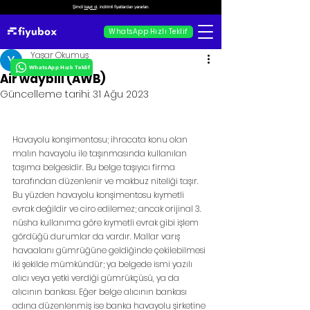
Şimdi
kayıt ol
, indirimli fiyatlardan yararlan.
WhatsApp Hızlı Teklif
Yaşar Okumuş
WhatsApp Hızlı Teklif
Air waybill (AWB)
Güncelleme tarihi:
31 Ağu 2023
Havayolu konşimentosu; ihracata konu olan 
malın havayolu ile taşınmasında kullanılan 
taşıma belgesidir. Bu belge taşıyıcı firma 
tarafından düzenlenir ve makbuz niteliği taşır. 
Bu yüzden havayolu konşimentosu kıymetli 
evrak değildir ve ciro edilemez; ancak orijinal 3. 
nüsha kullanıma göre kıymetli evrak gibi işlem 
gördüğü durumlar da vardır. Mallar varış 
havaalanı gümrüğüne geldiğinde çekilebilmesi 
iki şekilde mümkündür; ya belgede ismi yazılı 
alıcı veya yetki verdiği gümrükçüsü, ya da 
alıcının bankası. Eğer belge alıcının bankası 
adına düzenlenmiş ise banka havayolu şirketine 