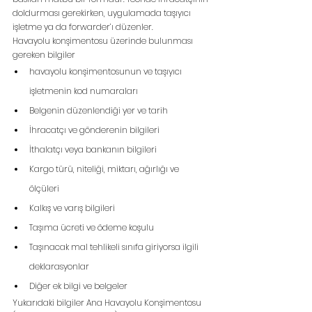
doldurması gerekirken, uygulamada taşıyıcı 
işletme ya da forwarder’ı düzenler.
Havayolu konşimentosu üzerinde bulunması 
gereken bilgiler
havayolu konşimentosunun ve taşıyıcı 
işletmenin kod numaraları
Belgenin düzenlendiği yer ve tarih
İhracatçı ve gönderenin bilgileri
İthalatçı veya bankanın bilgileri
Kargo türü, niteliği, miktarı, ağırlığı ve 
ölçüleri
Kalkış ve varış bilgileri
Taşıma ücreti ve ödeme koşulu
Taşınacak mal tehlikeli sınıfa giriyorsa ilgili 
deklarasyonlar
Diğer ek bilgi ve belgeler
Yukarıdaki bilgiler Ana Havayolu Konşimentosu 