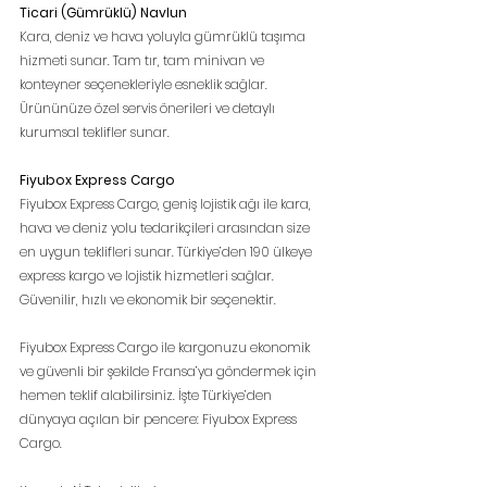
Ticari (Gümrüklü) Navlun
Kara, deniz ve hava yoluyla gümrüklü taşıma 
hizmeti sunar. Tam tır, tam minivan ve 
konteyner seçenekleriyle esneklik sağlar. 
Ürününüze özel servis önerileri ve detaylı 
kurumsal teklifler sunar.
Fiyubox Express Cargo
Fiyubox Express Cargo, geniş lojistik ağı ile kara, 
hava ve deniz yolu tedarikçileri arasından size 
en uygun teklifleri sunar. Türkiye’den 190 ülkeye 
express kargo ve lojistik hizmetleri sağlar. 
Güvenilir, hızlı ve ekonomik bir seçenektir.
Fiyubox Express Cargo ile kargonuzu ekonomik 
ve güvenli bir şekilde Fransa’ya göndermek için 
hemen teklif alabilirsiniz. İşte Türkiye’den 
dünyaya açılan bir pencere: Fiyubox Express 
Cargo.