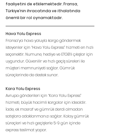
faaliyetini de etkilemektedir. Fransa, 
Türkiye’nin ihracatında ve ithalatında 
önemli bir rol oynamaktadır.
Hava Yolu Express
Fransa’ya hava yoluyla kargo göndermek 
isteyenler için “Hava Yolu Express” hizmeti en hızlı 
seçenektir. Numune, hediye ve ETGB’li çıkışlar için 
uygundur. Güvenilir ve hızlı geçiş süreleri ile 
müşteri memnuniyeti sağlar. Gümrük 
süreçlerinde de destek sunar.
Kara Yolu Express
Avrupa gönderileri için “Kara Yolu Express” 
hizmeti, büyük hacimli kargolar için idealdir. 
İade, ek masraf ve gümrük derdi olmadan 
satışlara odaklanmanızı sağlar. Kolay gümrük 
süreçleri ve hızlı geçişlerle 5-9 gün içinde 
express teslimat yapar.