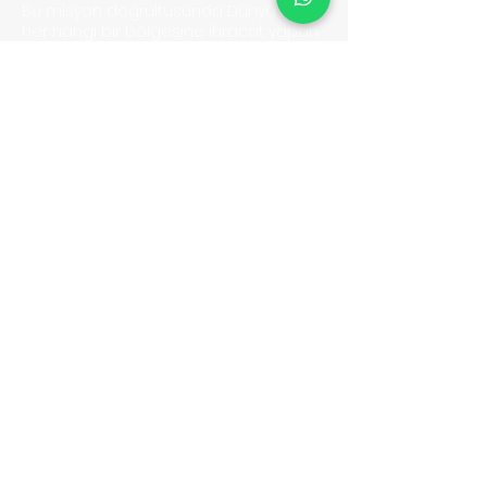
Bu misyon doğrultusunda Dünya'nın
her hangi bir bölgesine ihracat yapan
müşterilerimizin mutluluklarına ortak
olmak için sabırsızlanıyoruz.
BELGELER
Kullanıcı Sözleşmesi
Gizlilik Politikası & KVKK
Yasaklı Gönderiler
Sıkça Sorulan Sorular
İletişim
HİZMETLERİMİZ
Hava Yolu Express
Kara Yolu Express
Ticari Navlun
Alışveriş Yönlendirme
Yeni
İLETİŞİM