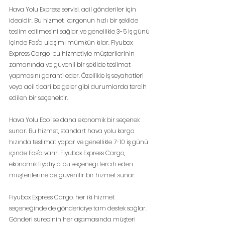
Hava Yolu Express servisi, acil gönderiler için 
idealdir. Bu hizmet, kargonun hızlı bir şekilde 
teslim edilmesini sağlar ve genellikle 3-5 iş günü 
içinde Fas'a ulaşımı mümkün kılar. Fiyubox 
Express Cargo, bu hizmetiyle müşterilerinin 
zamanında ve güvenli bir şekilde teslimat 
yapmasını garanti eder. Özellikle iş seyahatleri 
veya acil ticari belgeler gibi durumlarda tercih 
edilen bir seçenektir.
Hava Yolu Eco ise daha ekonomik bir seçenek 
sunar. Bu hizmet, standart hava yolu kargo 
hızında teslimat yapar ve genellikle 7-10 iş günü 
içinde Fas'a varır. Fiyubox Express Cargo, 
ekonomik fiyatıyla bu seçeneği tercih eden 
müşterilerine de güvenilir bir hizmet sunar.
Fiyubox Express Cargo, her iki hizmet 
seçeneğinde de göndericiye tam destek sağlar. 
Gönderi sürecinin her aşamasında müşteri 