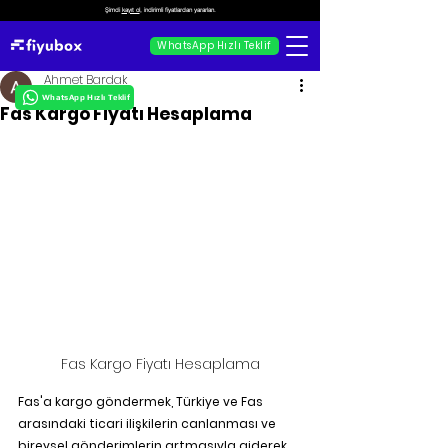
Şimdi
kayıt ol
, indirimli fiyatlardan yararlan.
WhatsApp Hızlı Teklif
Ahmet Bardak
WhatsApp Hızlı Teklif
Fas Kargo Fiyatı Hesaplama
Fas Kargo Fiyatı Hesaplama
Fas'a kargo göndermek, Türkiye ve Fas 
arasındaki ticari ilişkilerin canlanması ve 
bireysel gönderimlerin artmasıyla giderek 