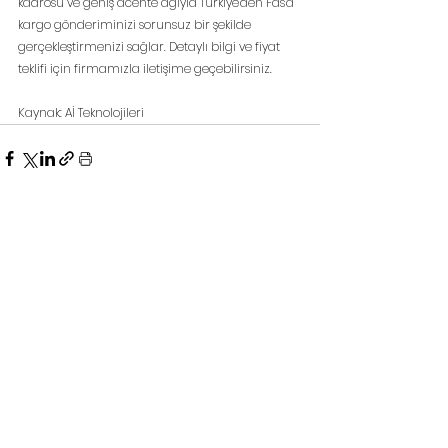
kadrosu ve geniş acente ağıyla Türkiye'den Fas'a 
kargo gönderiminizi sorunsuz bir şekilde 
gerçekleştirmenizi sağlar. Detaylı bilgi ve fiyat 
teklifi için firmamızla iletişime geçebilirsiniz.
Kaynak: Aİ Teknolojileri