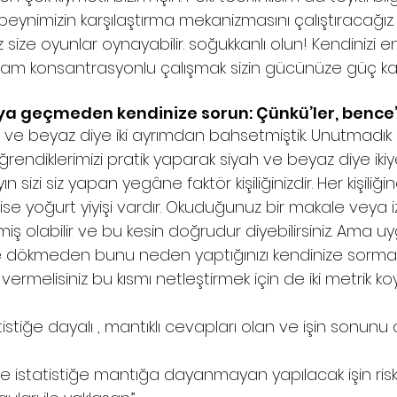
beynimizin karşılaştırma mekanizmasını çalıştıracağız. S
size oyunlar oynayabilir. soğukkanlı olun! Kendinizi e
 tam konsantrasyonlu çalışmak sizin gücünüze güç kat
a geçmeden kendinize sorun: Çünkü’ler, bence’l
h ve beyaz diye iki ayrımdan bahsetmiştik. Unutmadık d
endiklerimizi pratik yaparak siyah ve beyaz diye iki
 sizi siz yapan yegâne faktör kişiliğinizdir. Her kişiliğind
 ise yoğurt yiyişi vardır. Okuduğunuz bir makale veya izl
emiş olabilir ve bu kesin doğrudur diyebilirsiniz. Ama 
ökmeden bunu neden yaptığınızı kendinize sormalı 
rmelisiniz bu kısmı netleştirmek için de iki metrik ko
tistiğe dayalı , mantıklı cevapları olan ve işin sonun
ve istatistiğe mantığa dayanmayan yapılacak işin riski