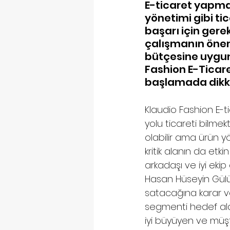
E-ticaret yapmak
yönetimi gibi tic
başarı için gerek
çalışmanın önemi
bütçesine uygun 
Fashion E-Ticare
başlamada dikka
Klaudio Fashion E-t
yolu ticareti bilmek
olabilir ama ürün y
kritik alanın da etk
arkadaşı ve iyi ekip
Hasan Hüseyin Gülü
satacağına karar ver
segmenti hedef al
iyi büyüyen ve müşte