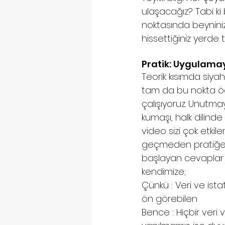
ulaşacağız? Tabi ki 
noktasında beyniniz 
hissettiğiniz yerde
Pratik: Uygulamay
Teorik kısımda siya
tam da bu nokta öğr
çalışıyoruz. Unutmayın
kumaşı, halk dilinde
video sizi çok etkil
geçmeden pratiğe d
başlayan cevaplar ve
kendimize; 
Çünkü : Veri ve ista
ön görebilen 
Bence : Hiçbir veri 