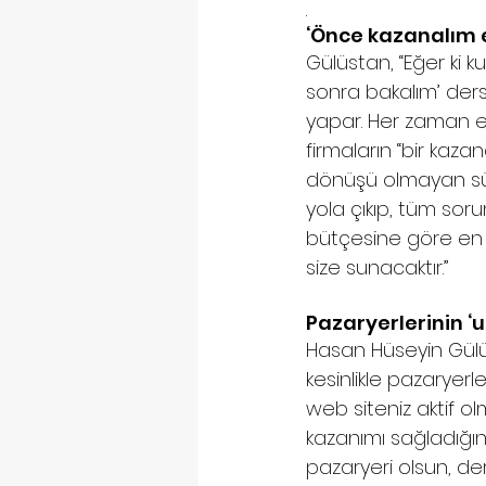
. 
‘Önce kazanalım e
Gülüstan, “Eğer ki k
sonra bakalım’ ders
yapar. Her zaman ek
firmaların “bir kazan
dönüşü olmayan süre
yola çıkıp, tüm soru
bütçesine göre en d
size sunacaktır.” 
Pazaryerlerinin ‘
Hasan Hüseyin Gülüs
kesinlikle pazaryer
web siteniz aktif ol
kazanımı sağladığını
pazaryeri olsun, der