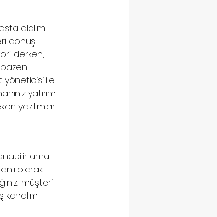
aşta alalım 
eri dönüş 
or” derken, 
ı bazen 
yöneticisi ile 
anınız yatırım 
en yazılımları 
anabilir ama 
anlı olarak 
ğınız, müşteri 
ış kanalım 