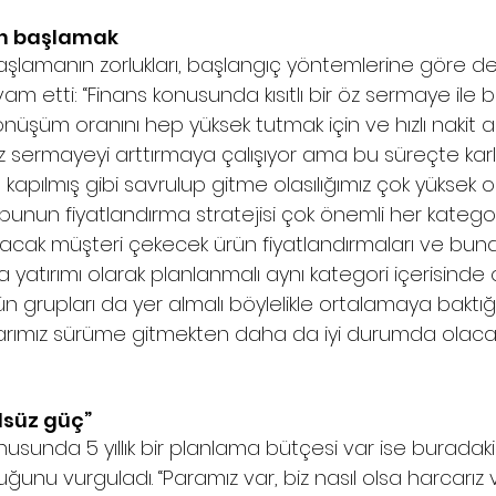
an başlamak 
aşlamanın zorlukları, başlangıç yöntemlerine göre deği
am etti: “Finans konusunda kısıtlı bir öz sermaye ile 
nüşüm oranını hep yüksek tutmak için ve hızlı nakit a
z sermayeyi arttırmaya çalışıyor ama bu süreçte karlı
a kapılmış gibi savrulup gitme olasılığımız çok yüksek 
bunun fiyatlandırma stratejisi çok önemli her katego
yacak müşteri çekecek ürün fiyatlandırmaları ve buna
 yatırımı olarak planlanmalı aynı kategori içerisinde o
rün grupları da yer almalı böylelikle ortalamaya baktı
anlarımız sürüme gitmekten daha da iyi durumda olaca
lsüz güç”  
nusunda 5 yıllık bir planlama bütçesi var ise buradaki
uğunu vurguladı. “Paramız var, biz nasıl olsa harcarız v