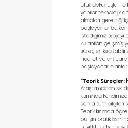
ufak dokunuşlar ile b
yapılar teknolojik d
almaları gerektiği i
başlayanlar bu konu
istediğimiz projeyi
kullanılan gelişmiş 
süreçleri kısaltabiliriz.
Ticaret ve e-ticare
başlayacak olanlar iç
“Teorik Süreçler: İ
Araştırmaktan sıkıld
kısmında kendimize “
sonra tüm bilgileri 
Teorik kısımda öğre
bu işin pratik kısm
Teyitli bilgi her şeyd