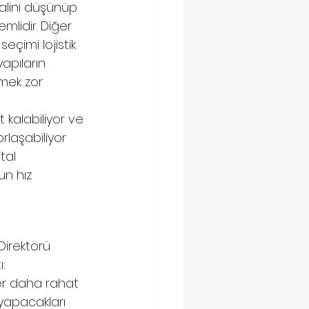
halini düşünüp 
lidir. Diğer 
eçimi lojistik 
apıların 
mek zor 
kalabiliyor ve 
laşabiliyor 
tal 
n hız 
Direktörü 
: 
ler daha rahat 
yapacakları 