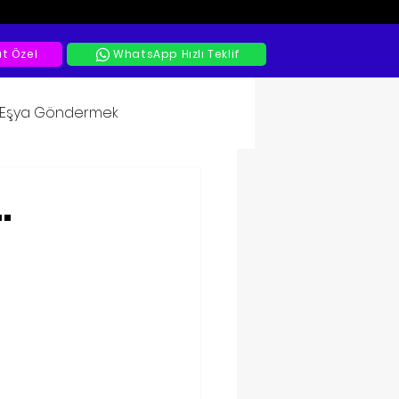
at Özel
WhatsApp Hızlı Teklif
a Eşya Göndermek
…