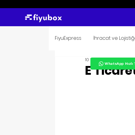
FiyuExpress
İhracat ve Lojisti
10 Tem 2023
4 dakikada
WhatsApp Hızlı 
E Ticare