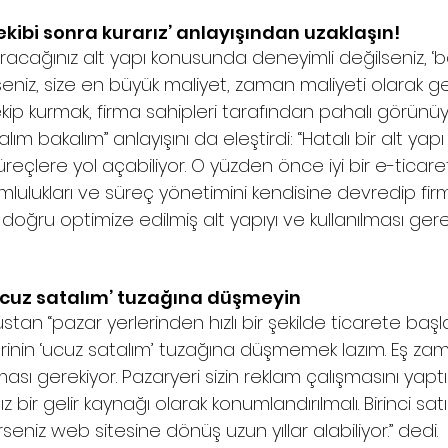
kibi sonra kurarız’ anlayışından uzaklaşın! 
uracağınız alt yapı konusunda deneyimli değilseniz, ‘b
eniz, size en büyük maliyet, zaman maliyeti olarak g
ip kurmak, firma sahipleri tarafından pahalı görünüy
alım bakalım” anlayışını da eleştirdi: “Hatalı bir alt yap
çlere yol açabiliyor. O yüzden önce iyi bir e-ticaret 
mlulukları ve süreç yönetimini kendisine devredip firm
oğru optimize edilmiş alt yapıyı ve kullanılması gerek
ucuz satalım’ tuzağına düşmeyin 
tan “pazar yerlerinden hızlı bir şekilde ticarete başl
lerinin ‘ucuz satalım’ tuzağına düşmemek lazım. Eş zam
ması gerekiyor. Pazaryeri sizin reklam çalışmasını yaptı
z bir gelir kaynağı olarak konumlandırılmalı. Birinci sat
seniz web sitesine dönüş uzun yıllar alabiliyor.” dedi. 