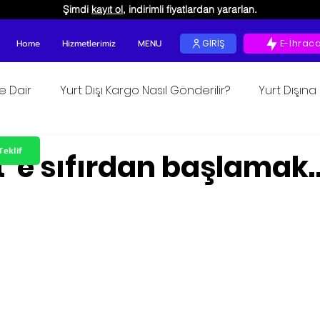
Şimdi
kayıt ol
, indirimli fiyatlardan yararlan.
Home
Hizmetlerimiz
MENU
GİRİŞ
E-İhrac
ğe Dair
Yurt Dışı Kargo Nasıl Gönderilir?
Yurt Dışın
 okunur
Teklif
t 'e sıfırdan başlamak