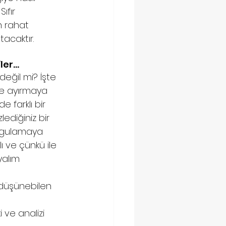
ıfır 
n rahat 
acaktır. 
er…  
eğil mi? İşte 
ye ayırmaya 
e farklı bir 
ediğiniz bir 
uygulamaya 
ve çünkü ile 
yalım 
u düşünebilen 
 ve analizi 