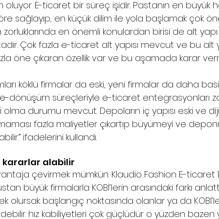
m oluyor. 
E-ticaret 
bir süreç işidir. Pastanın en büyük 
e sağlayıp, en küçük dilim ile yola başlamak çok önem
zorluklarında en önemli konulardan birisi de alt yapı s
adır. Çok fazla 
e-ticaret
 alt yapısı mevcut ve bu alt y
zla öne çıkaran özellik var ve bu aşamada karar ver
ı köklü firmalar da eski, yeni firmalar da daha basit 
-dönüşüm süreçleriyle e-ticaret entegrasyonları zor
 olma durumu mevcut. Depoların iç yapısı eski ve diji
aması fazla maliyetler çıkartıp büyümeyi ve deponu
ilir.” ifadelerini kullandı. 
 kararlar alabilir 
 avantaja çevirmek mümkün. Klaudio Fashion E-ticaret 
an büyük firmalarla KOBİ’lerin arasındaki farkı anlattı
ecek olursak başlangıç noktasında olanlar ya da KOBİ’
ebilir. hız kabiliyetleri çok güçlüdür o yüzden bazen 