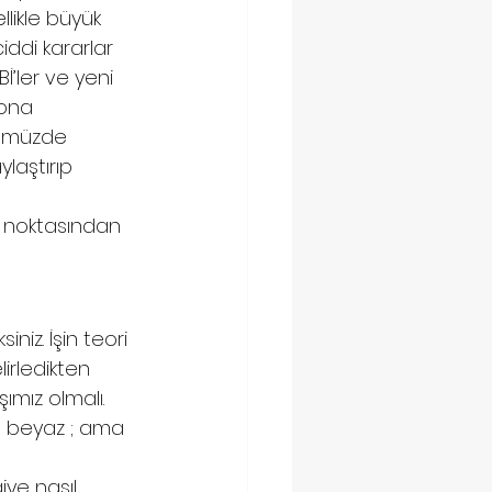
llikle büyük 
iddi kararlar 
İ’ler ve yeni 
 ona 
nümüzde 
laştırıp 
r noktasından 
iz. İşin teori 
irledikten 
ımız olmalı. 
ve beyaz ; ama 
giye nasıl 