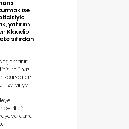
nans 
 kurmak ise 
ticisiyle 
k, yatırım 
en Klaudio 
te sıfırdan 
 başlamanın 
icisi rolünüz 
in aslında en 
nize bir yol 
leye 
elirli bir 
medyada daha 
tu