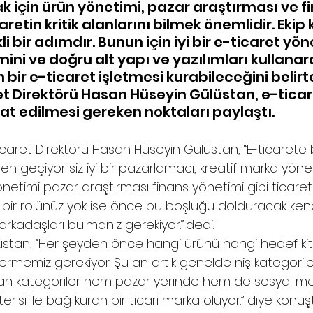
 için ürün yönetimi, pazar araştırması ve fi
aretin kritik alanlarını bilmek önemlidir. Ekip
li bir adımdır. Bunun için iyi bir e-ticaret yöne
ni ve doğru alt yapı ve yazılımları kullanara
bir e-ticaret işletmesi kurabileceğini belirt
t Direktörü Hasan Hüseyin Gülüstan, e-ticare
t edilmesi gereken noktaları paylaştı.
icaret Direktörü Hasan Hüseyin Gülüstan, “E-ticarete
ten geçiyor siz iyi bir pazarlamacı, kreatif marka yönet
önetimi pazar araştırması finans yönetimi gibi ticaret
in bir rolünüz yok ise önce bu boşluğu dolduracak kendi
 arkadaşları bulmanız gerekiyor.” dedi. 
stan, “Her şeyden önce hangi ürünü hangi hedef kit
memiz gerekiyor. Şu an artık genelde niş kategoriler b
an kategoriler hem pazar yerinde hem de sosyal 
risi ile bağ kuran bir ticari marka oluyor.” diye konuş