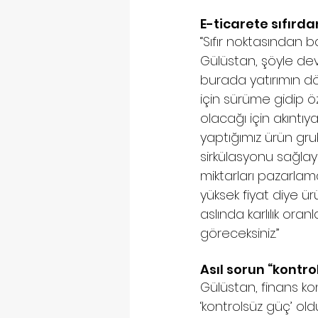
E-ticarete sıfırd
“Sıfır noktasından b
Gülüstan, şöyle dev
burada yatırımın dö
için sürüme gidip ö
olacağı için akıntıy
yaptığımız ürün gru
sirkülasyonu sağla
miktarları pazarlama
yüksek fiyat diye ü
aslında karlılık or
göreceksiniz.”  
Asıl sorun “kontro
Gülüstan, finans ko
‘kontrolsüz güç’ old