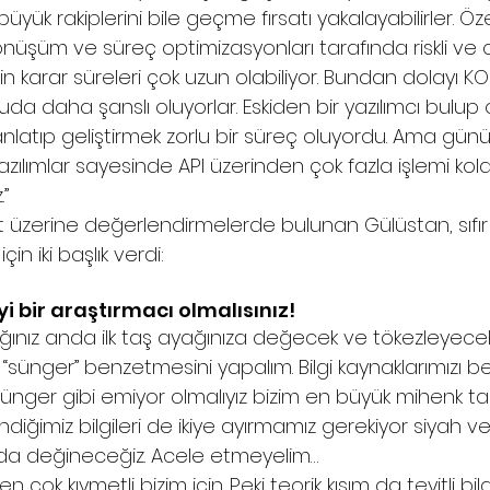
üyük rakiplerini bile geçme fırsatı yakalayabilirler. Öze
önüşüm ve süreç optimizasyonları tarafında riskli ve c
çin karar süreleri çok uzun olabiliyor. Bundan dolayı KOB
da daha şanslı oluyorlar. Eskiden bir yazılımcı bulup
 anlatıp geliştirmek zorlu bir süreç oluyordu. Ama gü
yazılımlar sayesinde API üzerinden çok fazla işlemi kolay
” 
t üzerine değerlendirmelerde bulunan Gülüstan, sıfı
in iki başlık verdi: 
yi bir araştırmacı olmalısınız! 
ığınız anda ilk taş ayağınıza değecek ve tökezleyeceksin
sünger” benzetmesini yapalım. Bilgi kaynaklarımızı bel
sünger gibi emiyor olmalıyız bizim en büyük mihenk taş
ndiğimiz bilgileri de ikiye ayırmamız gerekiyor siyah 
ında değineceğiz. Acele etmeyelim… 
en çok kıymetli bizim için. Peki teorik kısım da teyitli bil