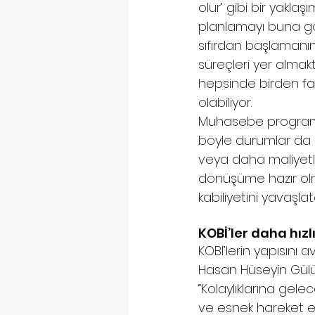
olur’ gibi bir yaklaşı
planlamayı buna gör
sıfırdan başlamanın 
süreçleri yer almakt
hepsinde birden fa
olabiliyor. 
Muhasebe programlar
böyle durumlar da e
veya daha maliyetli
dönüşüme hazır olm
kabiliyetini yavaşlatab
KOBİ’ler daha hızlı
KOBİ’lerin yapısını
Hasan Hüseyin Gülüst
“Kolaylıklarına gel
ve esnek hareket ed