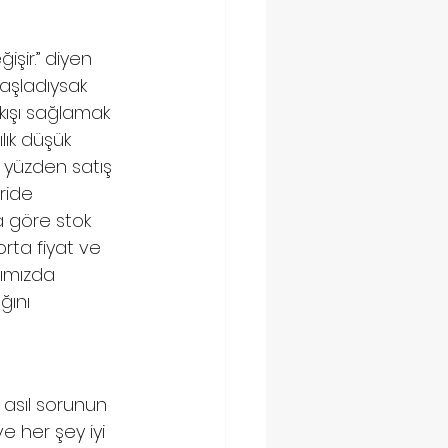
şir.” diyen 
başladıysak 
kışı sağlamak 
lık düşük 
o yüzden satış 
ride 
 göre stok 
rta fiyat ve 
ğımızda 
ğını 
 asıl sorunun 
e her şey iyi 