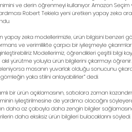
nimini ve derin öğrenmeyi kullanıyor. Amazon Seçim 
ardımcısı Robert Tekiela yeni üretken yapay zeka ara
ndu.
en yapay zeka modellerimizle, ürün bilgisini benzeri g
ormans ve verimlilikte çarpıcı bir iyileşmeyle çıkarımlar
nleştirebiliriz. Modellerimiz, öğrendikleri çeşitli bilgi kayn
 akıl yürütme yoluyla ürün bilgilerini çıkarmayı öğrenir
steleniyorsa masanın yuvarlak olduğu sonucunu çıkarab
mleğin yaka stilini anlayabilirler.” dedi.
mlı bir ürün açıklamasının, satıcılara zaman kazandı
iminin iyileştirilmesine de yardımcı olacağını söyleyere
ların daha az çabayla daha zengin bilgiler sağlamasın
lerin daha eksiksiz ürün bilgileri bulacaklarını söyledi.