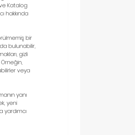
ve Katalog 
cı hakkında 
örülmemiş bir 
da bulunabilir, 
akları, gizli 
. Örneğin, 
ilirler veya 
rmanın yanı 
k, yeni 
a yardımcı 