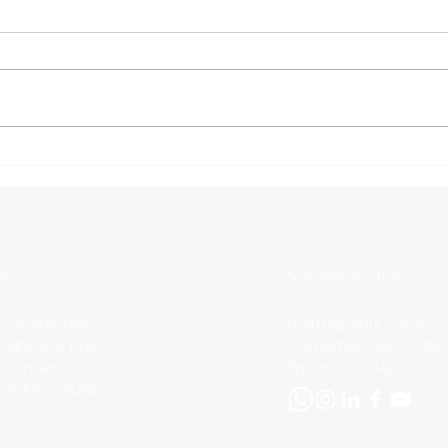
Etsy Satislarinizi
Ets
Artirmanin Yollari
olm
ipuc
ER
ÇALIŞMA SAATLERİ
ıcı Sözleşmesi
Hafta İçi: 9:00- 23:59
 Politikası & KVKK
​​Cumartesi: 9:00 - 23:59
ı Gönderiler
​Pazar: 9:00 - 14:00
Sorulan Sorular
m