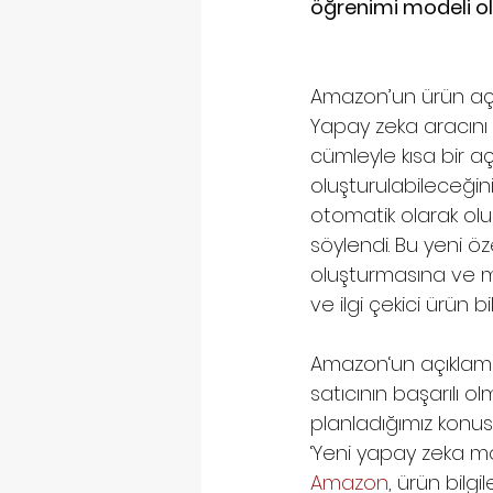
öğrenimi modeli olan
Amazon’un ürün açıkl
Yapay zeka aracını 
cümleyle kısa bir açı
oluşturulabileceğinin
otomatik olarak olu
söylendi. Bu yeni öze
oluşturmasına ve müş
ve ilgi çekici ürün 
Amazon‘un açıklamas
satıcının başarılı o
planladığımız konus
‘Yeni yapay zeka mode
Amazon
, ürün bilg