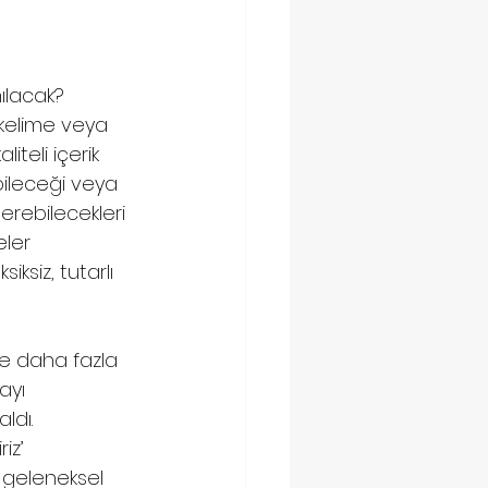
nılacak?
 kelime veya 
iteli içerik 
abileceği veya 
rebilecekleri 
eler 
ksiz, tutarlı 
ve daha fazla 
ayı 
ldı.
iz’
n geleneksel 