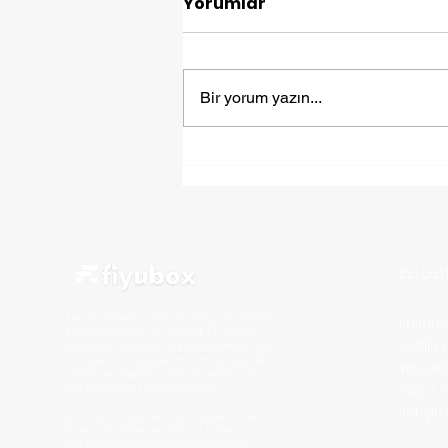
Yorumlar
Bir yorum yazın...
Yurt Dışına Eşya
Göndermek: Fiyuex ile
Kolay ve Güvenli Taşıma
BELGEL
Fiyubox Express - Yurt Dışı Kargo ve Lojistik
Kullan
Hizmetleri
genç ve dinamik bir Türkiye
Gizlilik
projesidir. Projemiz Türkiye'de üretilen yerli
markaların D
ünya'ya ihracatına aracılık
Yasakl
etmeyi ve express kargo seçenekleri ile
Sıkça 
ulaştırılmasını hedef edinmiştir.
İletişi
Bu misyon doğrultusunda Dünya'nın her
hangi bir bölgesine ihracat yapan
müşterilerimizin mutluluklarına ortak