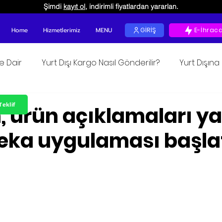
Şimdi
kayıt ol
, indirimli fiyatlardan yararlan.
Home
Hizmetlerimiz
MENU
GİRİŞ
E-İhrac
ğe Dair
Yurt Dışı Kargo Nasıl Gönderilir?
Yurt Dışın
kunur
Teklif
 ürün açıklamaları y
eka uygulaması başlat