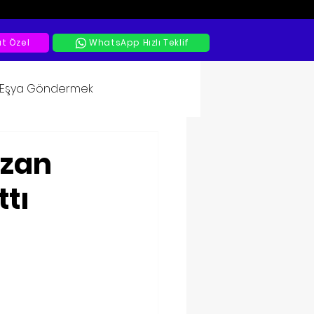
at Özel
WhatsApp Hızlı Teklif
a Eşya Göndermek
azan
tı