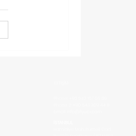
y hesabinizi Suspend
aktan koruyacak
lari
İLETİŞİM
Phone: +90 542 167 06 09
Phone 2: +90 543 309 44 11
Email:
info@fiyuex.com
İSTANBUL
Hamidiye Mah. Rumeli Cad.
No::22/2
Kağıthane / İSTANBUL