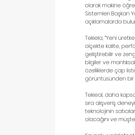
olarak makine öğre
Sistemleri Başkan Y
açıklamalarda bulu
Tekiela, “Yeni üretk
ölçekte kalite, perf
geliştirebilir ve zengi
bilgiler ve mantıksal
özelliklerde çap li
görüntüsünden bir gö
Tekieal, daha kapsa
sıra alışveriş deney
teknolojinin satıcı
olacağını ve müşteri