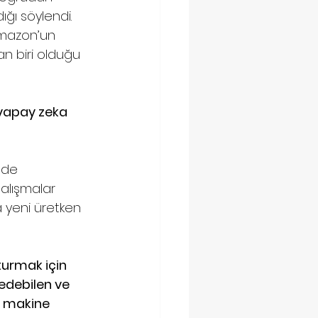
ığı söylendi. 
Amazon’un 
dan biri olduğu 
 yapay zeka 
dde 
çalışmalar 
a yeni üretken 
turmak için 
 edebilen ve 
r makine 