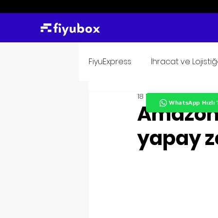
FiyuExpress
İhracat ve Lojisti
18 Eyl 2023
2 dakikada o
WhatsApp Hızlı 
Amazon,
yapay z