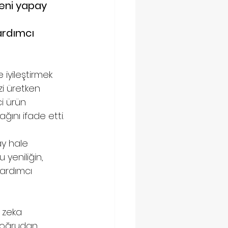
eni yapay 
 
ardımcı 
iyileştirmek 
zi üretken 
i ürün 
ağını ifade etti.
ay hale 
 yeniliğin, 
yardımcı 
 zeka 
n doğrudan 