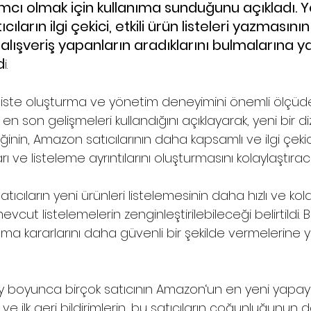
cı olmak için kullanıma sunduğunu açıkladı. Y
cıların ilgi çekici, etkili ürün listeleri yazmasının
alışveriş yapanların aradıklarını bulmalarına y
d
i.
 liste oluşturma ve yönetim deneyimini önemli ölçüde 
en son gelişmeleri kullandığını açıklayarak, yeni bir di
nin, Amazon satıcılarının daha kapsamlı ve ilgi çekic
arı ve listeleme ayrıntılarını oluşturmasını kolaylaştırac
 satıcıların yeni ürünleri listelemesinin daha hızlı ve kol
mevcut listelemelerin zenginleştirilebileceği belirtildi. Bu
alma kararlarını daha güvenli bir şekilde vermelerine 
ay boyunca birçok satıcının Amazon‘un en yeni yapay
iği ve ilk geri bildirimlerin, bu satıcıların çoğunluğunu