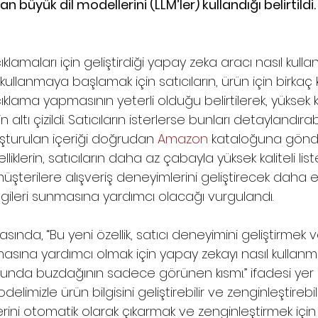
 büyük dil modellerini (LLM’ler) kullandığı belirtildi.
amaları için geliştirdiği yapay zeka aracı nasıl kulla
kullanmaya başlamak için satıcıların, ürün için birkaç
klama yapmasının yeterli olduğu belirtilerek, yüksek kal
 altı çizildi. Satıcıların isterlerse bunları detaylandır
şturulan içeriği doğrudan 
Amazon 
kataloğuna gönde
lliklerin, satıcıların daha az çabayla yüksek kaliteli list
terilere alışveriş deneyimlerini geliştirecek daha eksi
bilgileri sunmasına yardımcı olacağı vurgulandı.
ında, “Bu yeni özellik, satıcı deneyimini geliştirmek 
lmasına yardımcı olmak için yapay zekayı nasıl kullanm
unda buzdağının sadece görünen kısmı.” ifadesi yer a
limizle ürün bilgisini geliştirebilir ve zenginleştirebilir
ilerini otomatik olarak çıkarmak ve zenginleştirmek içi