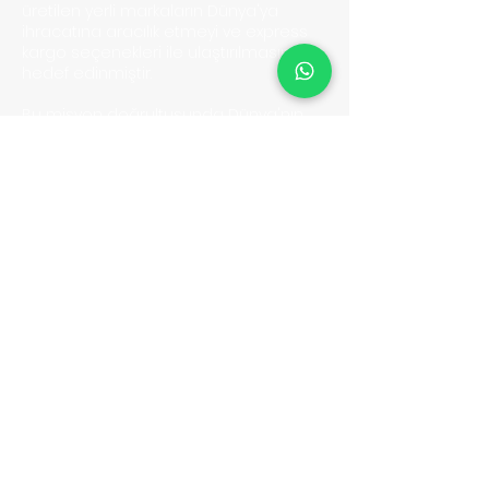
üretilen yerli markaların D
ünya'ya
ihracatına aracılık etmeyi ve express
kargo seçenekleri ile ulaştırılmasını
hedef edinmiştir.
Bu misyon doğrultusunda Dünya'nın
her hangi bir bölgesine ihracat yapan
müşterilerimizin mutluluklarına ortak
olmak için sabırsızlanıyoruz.
BELGELER
Kullanıcı Sözleşmesi
Gizlilik Politikası & KVKK
Yasaklı Gönderiler
Sıkça Sorulan Sorular
İletişim
HİZMETLERİMİZ
Hava Yolu Express
Kara Yolu Express