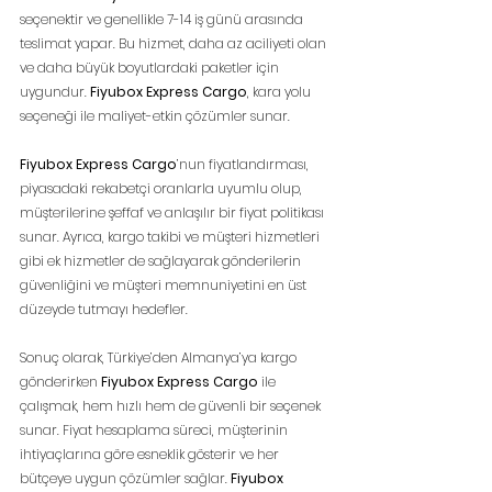
seçenektir ve genellikle 7-14 iş günü arasında 
teslimat yapar. Bu hizmet, daha az aciliyeti olan 
ve daha büyük boyutlardaki paketler için 
uygundur. 
Fiyubox Express Cargo
, kara yolu 
seçeneği ile maliyet-etkin çözümler sunar.
Fiyubox Express Cargo
’nun fiyatlandırması, 
piyasadaki rekabetçi oranlarla uyumlu olup, 
müşterilerine şeffaf ve anlaşılır bir fiyat politikası 
sunar. Ayrıca, kargo takibi ve müşteri hizmetleri 
gibi ek hizmetler de sağlayarak gönderilerin 
güvenliğini ve müşteri memnuniyetini en üst 
düzeyde tutmayı hedefler.
Sonuç olarak, Türkiye’den Almanya’ya kargo 
gönderirken 
Fiyubox Express Cargo
 ile 
çalışmak, hem hızlı hem de güvenli bir seçenek 
sunar. Fiyat hesaplama süreci, müşterinin 
ihtiyaçlarına göre esneklik gösterir ve her 
bütçeye uygun çözümler sağlar. 
Fiyubox 