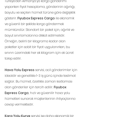
Türkiye’den Almanya’ya kargo gönderimi 
yaparken fiyat hesaplama, gönderinin ağırlığı, 
boyutu ve seçilen hizmet türüne göre değişiklik 
gösterir. 
Fiyubox Express Cargo
 ile ekonomik 
ve güvenli bir şekilde kargo göndermek 
mümkündür. Standart bir paket için, ağırlık ve 
boyut sınırlamalarına dikkat edilmelidir. 
Örneğin, belirli bir kilograma kadar olan 
paketler için sabit bir fiyat uygulanırken, bu 
sınırın üzerindeki her ek kilogram için ek ücret 
talep edilir.
Hava Yolu Express
 servisi, acil gönderimler için 
idealdir ve genellikle 1-3 iş günü içinde teslimat 
sağlar. Bu hizmet, özellikle zaman kısıtlaması 
olan gönderiler için tercih edilir. 
Fiyubox 
Express Cargo
, hızlı ve güvenilir hava yolu 
hizmetleri sunarak müşterilerinin ihtiyaçlarına 
cevap vermektedir.
Kara Yolu Kurye
 servisi ise daha ekonomik bir 