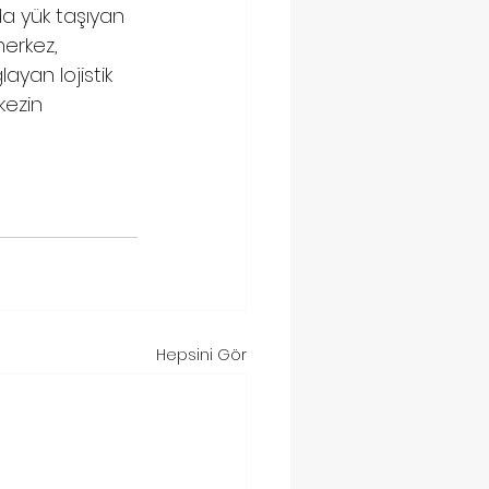
a yük taşıyan 
erkez, 
ğlayan 
lojistik
kezin 
Hepsini Gör