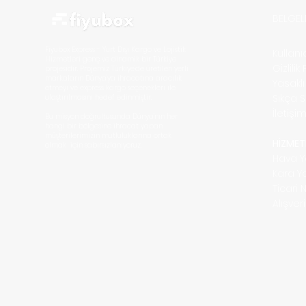
BELGEL
Fiyubox Express - Yurt Dışı Kargo ve Lojistik
Kullan
Hizmetleri
genç ve dinamik bir Türkiye
Gizlilik
projesidir. Projemiz Türkiye'de üretilen yerli
markaların D
ünya'ya ihracatına aracılık
Yasakl
etmeyi ve express kargo seçenekleri ile
Sıkça 
ulaştırılmasını hedef edinmiştir.
İletişi
Bu misyon doğrultusunda Dünya'nın her
hangi bir bölgesine ihracat yapan
müşterilerimizin mutluluklarına ortak
HİZMET
olmak için sabırsızlanıyoruz.
Hava Y
Kara Y
Ticari 
Alışve