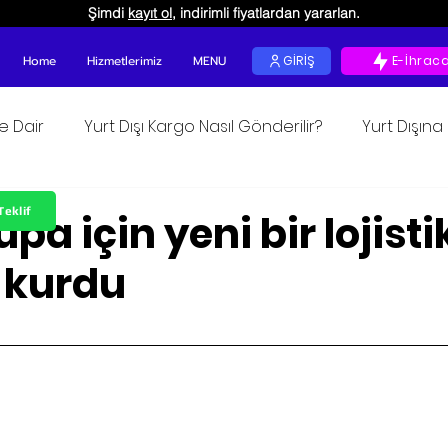
Şimdi
kayıt ol
, indirimli fiyatlardan yararlan.
Home
Hizmetlerimiz
MENU
GİRİŞ
E-İhrac
ğe Dair
Yurt Dışı Kargo Nasıl Gönderilir?
Yurt Dışın
okunur
Teklif
pa için yeni bir lojisti
 kurdu