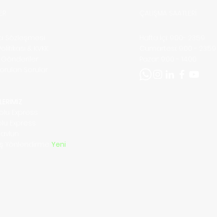
ER
ÇALIŞMA SAATLERİ
ıcı Sözleşmesi
Hafta İçi: 9:00- 23:59
 Politikası & KVKK
​​Cumartesi: 9:00 - 23:59
ı Gönderiler
​Pazar: 9:00 - 14:00
Sorulan Sorular
m
LERİMİZ
olu Express
olu Express
Navlun
riş Yönlendirme
Yeni