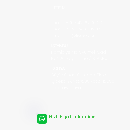
İLETİŞİM
Phone: +90 542 167 06 09
Phone 2: +90 543 309 44 11
Email:
info@fiyuex.com
İSTANBUL
Hamidiye Mah. Rumeli Cad.
No::22/2
Kağıthane / İSTANBUL
KONYA
Büyük Sinan, Samancı Plaza,
Çiçekci Sk. No:7/208 Kat:2, 42050
Karatay/Konya
Hızlı Fiyat Teklifi Alın