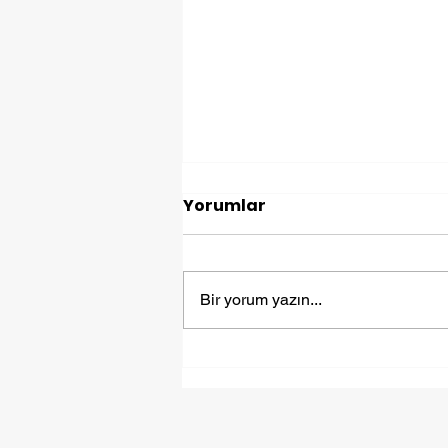
Yorumlar
Bir yorum yazın...
Yurt Dışına Eşya
Göndermek: Fiyuex ile
Kolay ve Güvenli Taşıma