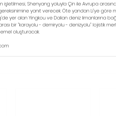
 işletilmesi, Shenyang yoluyla Çin ile Avrupa arasınd
ereksinimine yanıt verecek. Öte yandan Li'ye göre m
'de yer alan Yingkou ve Dalian deniz limanlarına ba
arası bir "karayolu - demiryolu - denizyolu" lojistik mer
 temel oluşturacak.
.com