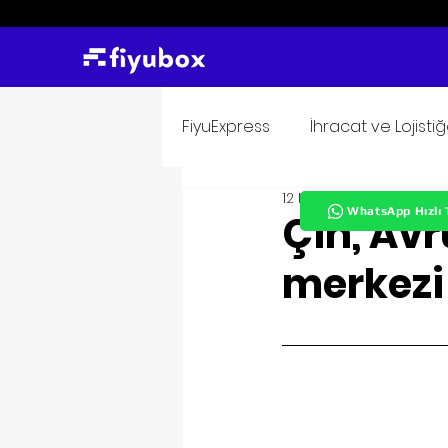
FiyuExpress
İhracat ve Lojisti
12 Mar 2023
1 dakikada 
WhatsApp Hızlı 
Çin, Avru
merkezi