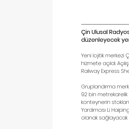
Çin Ulusal Radyo
düzenleyecek yeni
Yeni lojitik merkez
hizmete açıldı. Açı
Railway Express Shen
Gruplandırma merke
92 bin metrekarelik
konteynerin stokla
Yardımcısı Li Haipi
olanak sağlayacak b