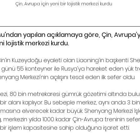
Çin, Avrupa için yeni bir lojistik merkezi kurdu
su'ndan yapılan açıklamaya göre, Çin, Avrupa’y
 lojistik merkezi kurdu.
i Çin'in Kuzeydoğu eyaleti olan Liaoning'in başkenti S
lış günü 55 konteyner ile Rusya'ya hareket eden yük tr
yang Merkezi'nin açılışını tescil eden ilk sefer oldu.
zi, 80 bin metrekaresi gümrük gözetimi altında bul
 bir alanı kaplıyor. Bu sebeple merkez, aynı anda 3 bi
nmasına elverecek kadar büyük. Shenyang Merkezi İ
ng, merkezin yılda 1000 kadar Çin-Avrupa treninin sef
ir işlem kapasitesine sahip olduğuna işaret etti.