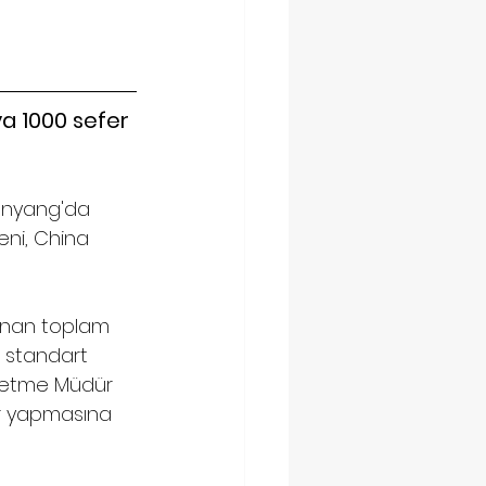
a 1000 sefer 
henyang'da 
eni, China 
unan toplam 
n standart 
şletme Müdür 
er yapmasına 